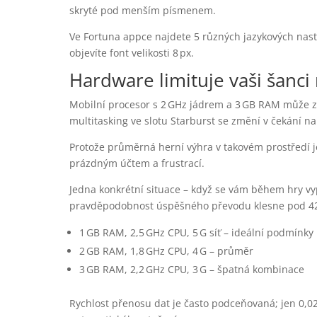
skryté pod menším písmenem.
Ve Fortuna appce najdete 5 různých jazykových nast
objevíte font velikosti 8 px.
Hardware limituje vaši šanci
Mobilní procesor s 2 GHz jádrem a 3 GB RAM může zv
multitasking ve slotu Starburst se změní v čekání na
Protože průměrná herní výhra v takovém prostředí je
prázdným účtem a frustrací.
Jedna konkrétní situace – když se vám během hry vyp
pravděpodobnost úspěšného převodu klesne pod 42
1 GB RAM, 2,5 GHz CPU, 5 G síť – ideální podmínky
2 GB RAM, 1,8 GHz CPU, 4 G – průměr
3 GB RAM, 2,2 GHz CPU, 3 G – špatná kombinace
Rychlost přenosu dat je často podceňovaná; jen 0,0