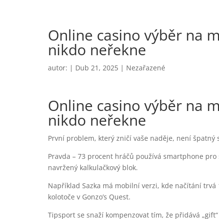
Online casino výběr na m
nikdo neřekne
autor:
|
Dub 21, 2025
| Nezařazené
Online casino výběr na m
nikdo neřekne
První problem, který zničí vaše naděje, není špatný si
Pravda – 73 procent hráčů používá smartphone pro s
navržený kalkulačkový blok.
Například Sazka má mobilní verzi, kde načítání trvá
kolotoče v Gonzo’s Quest.
Tipsport se snaží kompenzovat tím, že přidává „gift“ 