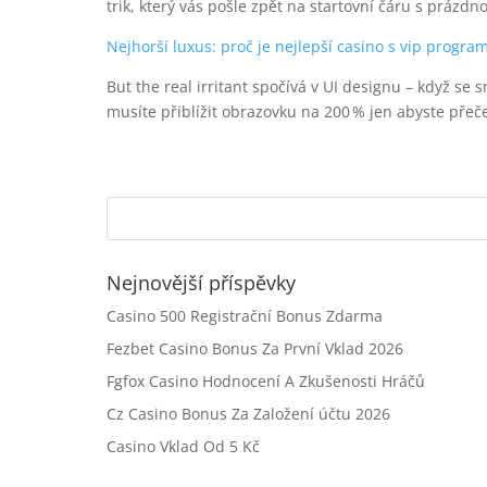
trik, který vás pošle zpět na startovní čáru s prázdn
Nejhorší luxus: proč je nejlepší casino s vip progr
But the real irritant spočívá v UI designu – když se sn
musíte přiblížit obrazovku na 200 % jen abyste přečet
Nejnovější příspěvky
Casino 500 Registrační Bonus Zdarma
Fezbet Casino Bonus Za První Vklad 2026
Fgfox Casino Hodnocení A Zkušenosti Hráčů
Cz Casino Bonus Za Založení účtu 2026
Casino Vklad Od 5 Kč