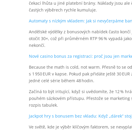
čekací lhůta u jiné platební brány. Náklady jsou ale č
častých výběrech rychle kumuluje.
Automaty s nízkým vkladem: Jak si nevyčerpáme ba
Andělské výdělky z bonusových nabídek často končí j
otočit 30×, což při průměrném RTP 96 % vypadá jako 
nekončí.
Nové casino bonus za registraci: proč jsou jen mark
Because the math is cold, not warm. Přesně to se odh
s 1 950 EUR v kapse. Pokud pak přidáte ještě 30 EUR z
jedné celé série během 48 hodin.
Začíná to být iritující, když si uvědomíte, že 12 % h
pouhém sázkovém přístupu. Přestože se marketing sn
rozpis tabulek.
Jackpot hry s bonusem bez vkladu: Když „dárek“ stojí
Ve světě, kde je výběr klíčovým faktorem, se nevyplat