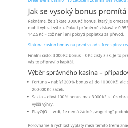
Dreamwins Casino 115 zatočení zdarma bez vkladu 20
Jak se vysoký bonus promítá
Řekněme, že získáte 3 000 Kč bonus, který je omezen
mohli vybrat výhru. Pokud průměrně získáváte 0,95 %
142,5 Kč – což není ani pokrytí poplatku za převod.
Slotuna casino bonus na první vklad s free spins: rea
Finální číslo: 3 000 Kč bonus – 0 Kč čistý zisk. Je to 
vás to připraví o kapitál.
Výběr správného kasina – případo
Fortuna – nabízí 200 % bonus až do 10 000 Kč, al
200 000 Kč sázek.
Sazka – dává 100 % bonus max 3 000 Kč s 10× obrat
vyšší výhry.
PlayOJO – tvrdí, že nemá žádné „wagering“ podmínk
Porovnáme-li rychlost výplaty mezi těmito třemi zn