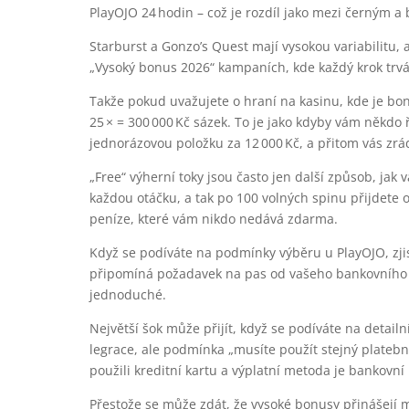
PlayOJO 24 hodin – což je rozdíl jako mezi černým a
Starburst a Gonzo’s Quest mají vysokou variabilitu, 
„Vysoký bonus 2026“ kampaních, kde každý krok trvá
Takže pokud uvažujete o hraní na kasinu, kde je bon
25 × = 300 000 Kč sázek. To je jako kdyby vám někdo ř
jednorázovou položku za 12 000 Kč, a přitom vás zrá
„Free“ výherní toky jsou často jen další způsob, jak
každou otáčku, a tak po 100 volných spinu přijdete o 
peníze, které vám nikdo nedává zdarma.
Když se podíváte na podmínky výběru u PlayOJO, zjis
připomíná požadavek na pas od vašeho bankovního úř
jednoduché.
Největší šok může přijít, když se podíváte na detail
legrace, ale podmínka „musíte použít stejný platebn
použili kreditní kartu a výplatní metoda je bankovní
Přestože se může zdát, že vysoké bonusy přinášejí m