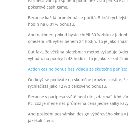
Paripesa vám po splnění podmínek vrátí jen 80 Kč. To
pokerové cash game.
Because každá proměnná se počítá, 5‑krát rychlejší 
hodin na 0,01 % bonusu.
And nakonec, pokud byste chtěli 30 % zisku z jednoh
omezení 5 % výher během 24 hodin. To je jako snažit
But fakt, že většina platebních metod vyžaduje 3‑den
výhodu, na pouhých 48 hodin – to je jako získat 2 m
Action casino bonus bez vkladu za skutečné peníze: 
Or: když se podíváte na skutečné provize, zjistíte, ž
rychlečístá jako 12 % z celkového bonusu.
Because v paripesa světě není nic „zdarma“. Kód vá
Kč, což je méně než průměrná cena jedné šálky kávy
And poslední poznámka: design výběrového okna v jej
jakékoli čtení.