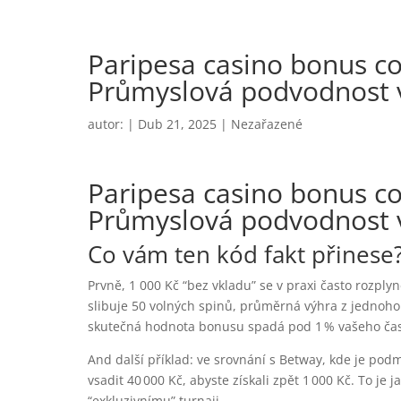
Paripesa casino bonus c
Průmyslová podvodnost 
autor:
|
Dub 21, 2025
| Nezařazené
Paripesa casino bonus c
Průmyslová podvodnost 
Co vám ten kód fakt přinese
Prvně, 1 000 Kč “bez vkladu” se v praxi často rozplyn
slibuje 50 volných spinů, průměrná výhra z jednoho 
skutečná hodnota bonusu spadá pod 1 % vašeho čas
And další příklad: ve srovnání s Betway, kde je pod
vsadit 40 000 Kč, abyste získali zpět 1 000 Kč. To je 
“exkluzivnímu” turnaji.