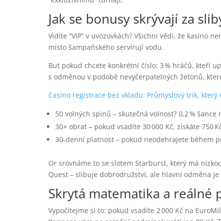
Jak se bonusy skrývají za slib
Vidíte “VIP” v uvozovkách? Všichni vědí, že kasino ne
místo šampaňského servírují vodu.
But pokud chcete konkrétní číslo: 3 % hráčů, kteří u
s odměnou v podobě nevyčerpatelných žetonů, které 
Casino registrace bez vkladu: Průmyslový trik, který
50 volných spinů – skutečná volnost? 0,2 % šance 
30× obrat – pokud vsadíte 30 000 Kč, získáte 750 K
30‑denní platnost – pokud neodehrajete během p
Or srovnáme to se slotem Starburst, který má nízkou 
Quest – slibuje dobrodružství, ale hlavní odměna j
Skrytá matematika a reálné p
Vypočítejme si to: pokud vsadíte 2 000 Kč na EuroMil