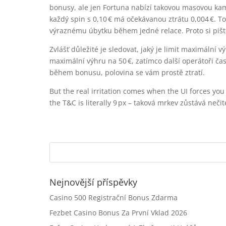
bonusy, ale jen Fortuna nabízí takovou masovou ka
každý spin s 0,10 € má očekávanou ztrátu 0,004 €. To
výraznému úbytku během jedné relace. Proto si pište
Zvlášť důležité je sledovat, jaký je limit maximální
maximální výhru na 50 €, zatímco další operátoři čast
během bonusu, polovina se vám prostě ztratí.
But the real irritation comes when the UI forces you 
the T&C is literally 9 px – taková mrkev zůstává neči
Nejnovější příspěvky
Casino 500 Registrační Bonus Zdarma
Fezbet Casino Bonus Za První Vklad 2026