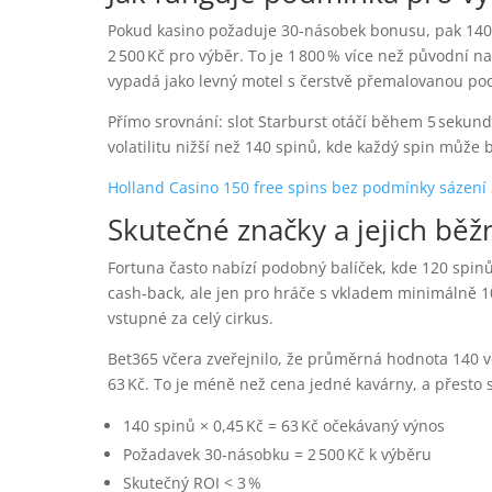
Pokud kasino požaduje 30‑násobek bonusu, pak 14
2 500 Kč pro výběr. To je 1 800 % více než původní nab
vypadá jako levný motel s čerstvě přemalovanou po
Přímo srovnání: slot Starburst otáčí během 5 sekund
volatilitu nižší než 140 spinů, kde každý spin může 
Holland Casino 150 free spins bez podmínky sázení 
Skutečné značky a jejich běžn
Fortuna často nabízí podobný balíček, kde 120 spi
cash‑back, ale jen pro hráče s vkladem minimálně 10 
vstupné za celý cirkus.
Bet365 včera zveřejnilo, že průměrná hodnota 140 vo
63 Kč. To je méně než cena jedné kavárny, a přesto s
140 spinů × 0,45 Kč = 63 Kč očekávaný výnos
Požadavek 30‑násobku = 2 500 Kč k výběru
Skutečný ROI < 3 %