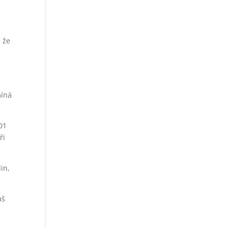
 že
míná
,01
ři
in,
áš