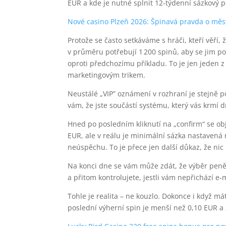
EUR a kde je nutné splnit 12‑týdenní sázkový 
Nové casino Plzeň 2026: Špinavá pravda o měs
Protože se často setkáváme s hráči, kteří věř
v průměru potřebují 1 200 spinů, aby se jim po
oproti předchozímu příkladu. To je jen jeden z
marketingovým trikem.
Neustálé „VIP” oznámení v rozhraní je stejně 
vám, že jste součástí systému, který vás krmí d
Hned po posledním kliknutí na „confirm“ se obje
EUR, ale v reálu je minimální sázka nastavená n
neúspěchu. To je přece jen další důkaz, že nic 
Na konci dne se vám může zdát, že výběr peněz 
a přitom kontrolujete, jestli vám nepřichází e
Tohle je realita – ne kouzlo. Dokonce i když mát
poslední výherní spin je menší než 0,10 EUR a