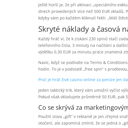
Ještě horší je, že při aktivaci „speciálního ex
dnech provedených více než 500 EUR vkladů. Pok
kdyby vám po každém kliknutí řekli: „Máš štěstí
Skryté náklady a časová 
Každý hráč ví, že k získání 230 spinů stačí zad
telefonního čísla, 3 minuty na načítání a dal
výdělku 0,30 EUR za minutu práce znamená ztr
Navíc, když se podíváte na Terms & Conditions 
hodin. To je v podstatě „free spin“ s prodlevou
Proč je hrát živé casino online za peníze jen 
Jeden taktický trik, který vám umožní vyčíst vý
Pokud však vkladujete průměrně 50 EUR, pak 5 
Co se skrývá za marketingový
Použití slova „gift“ v reklamě je jen zřejmá sn
otočení, ale zapomíná zmínit, že se jedná o „