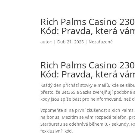
Rich Palms Casino 230 
Kód: Pravda, která vám
autor:
|
Dub 21, 2025
| Nezařazené
Rich Palms Casino 230 
Kód: Pravda, která vám
Každý den přichází stovky e‑mailů, kde se slib
přesto, že Bet365 a Sazka zveřejňují podobné 
kódy jsou spíše past pro neinformované, než 
Vzpomeňte si na první zkušenost s Rich Palms,
na bonus. Mezitím se vám rozpadá telefon, pro
Starburstu se odehrává během 0,7 sekundy. Ro
“exkluzivní” kód.