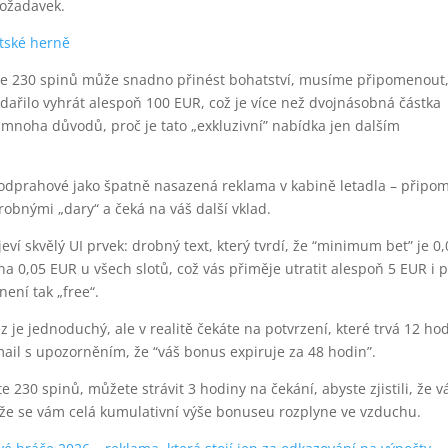
požadavek.
tské herně
í, že 230 spinů může snadno přinést bohatství, musíme připomenout,
dařilo vyhrát alespoň 100 EUR, což je více než dvojnásobná částka
 mnoha důvodů, proč je tato „exkluzivní” nabídka jen dalším
podprahové jako špatně nasazená reklama v kabině letadla – připo
robnými „dary“ a čeká na váš další vklad.
ví skvělý UI prvek: drobný text, který tvrdí, že “minimum bet” je 0
a 0,05 EUR u všech slotů, což vás přiměje utratit alespoň 5 EUR i p
není tak „free“.
je jednoduchý, ale v realitě čekáte na potvrzení, které trvá 12 hod
‑mail s upozorněním, že “váš bonus expiruje za 48 hodin”.
e 230 spinů, můžete strávit 3 hodiny na čekání, abyste zjistili, že v
 že se vám celá kumulativní výše bonuseu rozplyne ve vzduchu.