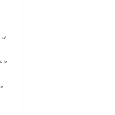
0 Kč,
ž je
je