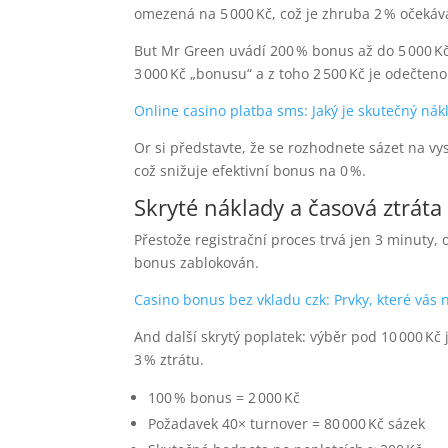
omezená na 5 000 Kč, což je zhruba 2 % očeká
But Mr Green uvádí 200 % bonus až do 5 000 Kč
3 000 Kč „bonusu“ a z toho 2 500 Kč je odečteno
Online casino platba sms: Jaký je skutečný ná
Or si představte, že se rozhodnete sázet na vy
což snižuje efektivní bonus na 0 %.
Skryté náklady a časová ztráta
Přestože registrační proces trvá jen 3 minuty
bonus zablokován.
Casino bonus bez vkladu czk: Prvky, které vás 
And další skrytý poplatek: výběr pod 10 000 Kč
3 % ztrátu.
100 % bonus = 2 000 Kč
Požadavek 40× turnover = 80 000 Kč sázek