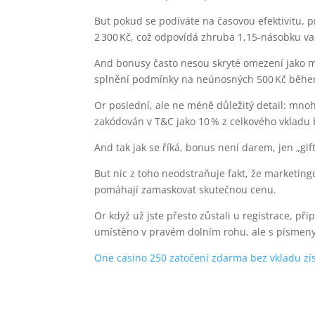
But pokud se podíváte na časovou efektivitu,
2 300 Kč, což odpovídá zhruba 1,15‑násobku v
And bonusy často nesou skryté omezení jako m
splnění podmínky na neúnosných 500 Kč běhe
Or poslední, ale ne méně důležitý detail: mnoho
zakódován v T&C jako 10 % z celkového vkladu
And tak jak se říká, bonus není darem, jen „gi
But nic z toho neodstraňuje fakt, že marketing
pomáhají zamaskovat skutečnou cenu.
Or když už jste přesto zůstali u registrace, při
umístěno v pravém dolním rohu, ale s písmeny t
One casino 250 zatočení zdarma bez vkladu zís