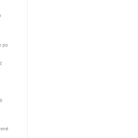
á
e po
Kč
00
žené