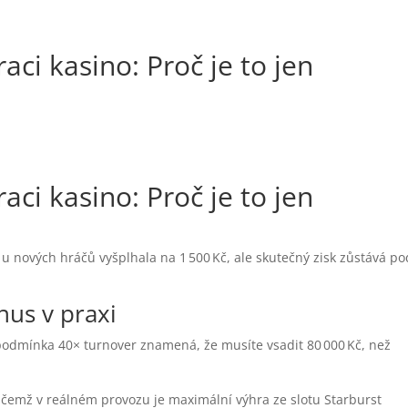
aci kasino: Proč je to jen
aci kasino: Proč je to jen
u nových hráčů vyšplhala na 1 500 Kč, ale skutečný zisk zůstává po
nus v praxi
 podmínka 40× turnover znamená, že musíte vsadit 80 000 Kč, než
řičemž v reálném provozu je maximální výhra ze slotu Starburst