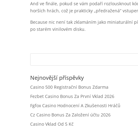
And ve finále, pokud se vám podaří rozlousknout kód 
horších hrách, což je prakticky „předražená“ vstup
Because nic není tak zklamáním jako miniaturální pí
po starém vinilovém disku.
Nejnovější příspěvky
Casino 500 Registrační Bonus Zdarma
Fezbet Casino Bonus Za První Vklad 2026
Fgfox Casino Hodnocení A Zkušenosti Hráčů
Cz Casino Bonus Za Založení účtu 2026
Casino Vklad Od 5 Kč