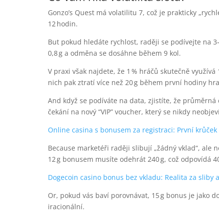
Gonzo’s Quest má volatilitu 7, což je prakticky „rych
12 hodin.
But pokud hledáte rychlost, raději se podívejte na 
0,8 g a odměna se dosáhne během 9 kol.
V praxi však najdete, že 1 % hráčů skutečně využívá 
nich pak ztratí více než 20 g během první hodiny hra
And když se podíváte na data, zjistíte, že průměrná d
čekání na nový “VIP” voucher, který se nikdy neobjeví
Online casina s bonusem za registraci: První krůč
Because marketéři raději slibují „žádný vklad“, ale n
12 g bonusem musíte odehrát 240 g, což odpovídá 40
Dogecoin casino bonus bez vkladu: Realita za sliby
Or, pokud vás baví porovnávat, 15 g bonus je jako d
iracionální.