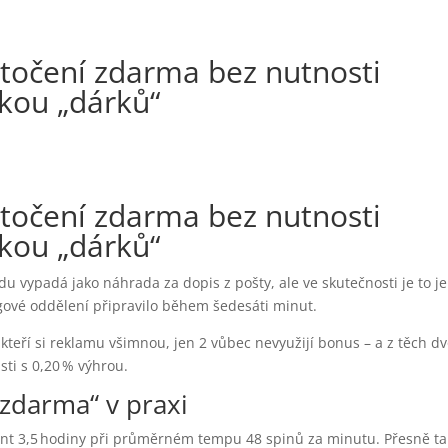
atočení zdarma bez nutnosti
kou „dárků“
atočení zdarma bez nutnosti
kou „dárků“
u vypadá jako náhrada za dopis z pošty, ale ve skutečnosti je to j
gové oddělení připravilo během šedesáti minut.
 kteří si reklamu všimnou, jen 2 vůbec nevyužijí bonus – a z těch d
ti s 0,20 % výhrou.
 zdarma“ v praxi
alent 3,5 hodiny při průměrném tempu 48 spinů za minutu. Přesně ta