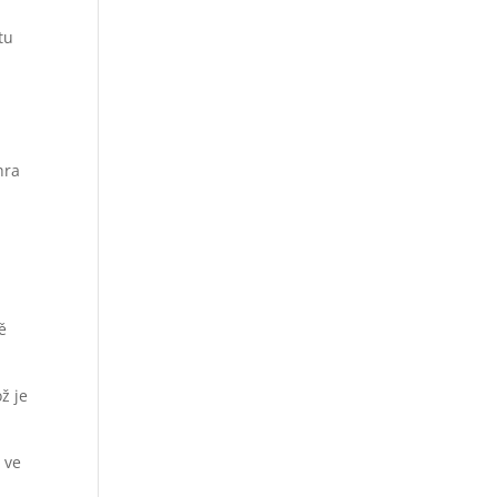
tu
hra
ě
ž je
 ve