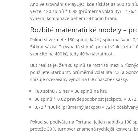
And ve srovnání s PlayOJO, kde získáte až 500 spinů,
verze. 180 spinů * 0,98 (průměrná volatility) = 176,4
výherní kombinace během 24 hodin hraní.
Rozbité matematické modely – pro
Pokud si vezmete 180 spinů, každý spin má šanci 0,0
54 krát sázka. To vypadá slibně, pokud však sázíte 10
skončíte na 400 kč, tedy 40 % návratnosti.
But realita je, že 180 spinů se roztříští mezi 5 různ
použijete Starburst, průměrná volatilita 2,3, a Gonzo’
snižuje očekávaný výnos na 0,87 násobek sázky.
180 spinů / 5 her = 36 spinů na hru.
36 spinů * 0,02 pravděpodobnost jackpotu = 0,72 
0,72 * 100 kč (průměrný jackpot) = 72 kč očekávaný
Pokud se podíváte na Fortuna, jejich nabídka 100 sp
protože 30 % turnover znamená rychlejší konverzi b