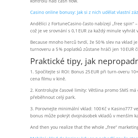
kontrolu nad cash flow.
Casino online bonusy: Jak si z nich udělat vlastní z
Andělíci z FortuneCasino často nabízejí „free spin“ – 
což je ve srovnání s 0,1 EUR za každý minule vyhrát 
Because mnoho herců tvrdí, že 50 % slev na vklad je 
turnoveru a 5 % poplatků zůstane hráči jen 10 EUR č
Praktické tipy, jak nepropa
1. Spočítejte si ROI: Bonus 25 EUR při turn-overu 1
cena filmu v kině.
2. Kontrolujte časové limity: Většina promo SMS má ex
přeběhnout celý park.
3. Porovnejte minimální vklad: 100 Kč v Kasino777 ve
bonus může pokrýt dvojnásobek vkladů v menším ka
And then you realize that the whole „free“ marketing