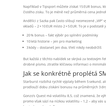
Například v Tipsport můžete získat 15 EUR bonus, kte
čistého zisku. To je méně než průměrná cena jednoh
Andělíci z Sazka pak často slibují neomezené „VIP“ 
vkladů – 2 × 10 EUR místo 2 × 5 EUR. To je v podstatě
20 % bonus – fakt výběr po splnění podmínky
10 letá historie – jen pro marketing
3 kódy – dostaneš jen dva, třetí nikdy neobdržíš
But každá z těchto nabídek se skrývá za textovým řet
drobné písmo, ztratíte klíčovou informaci o minimál
Jak se konkrétně proplétá S
Starburst rozbíhá rychlé výplaty během 5 sekund, al
prodlouží dobu získání bonusu na průměrných 3 dn
Gonzo’s Quest má volatilitu 8,5, což znamená, že vý
promo však sází na nízkou volatilitu – 1,2 – aby vás