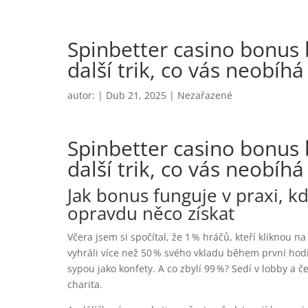
Spinbetter casino bonus b
další trik, co vás neobíhá
autor:
|
Dub 21, 2025
| Nezařazené
Spinbetter casino bonus b
další trik, co vás neobíhá
Jak bonus funguje v praxi, k
opravdu něco získat
Včera jsem si spočítal, že 1 % hráčů, kteří kliknou n
vyhráli více než 50 % svého vkladu během první hodi
sypou jako konfety. A co zbylí 99 %? Sedí v lobby a č
charita.