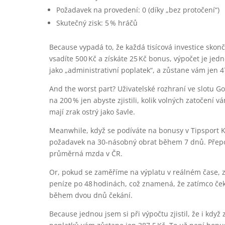
Požadavek na provedení: 0 (díky „bez protočení“)
Skutečný zisk: 5 % hráčů
Because vypadá to, že každá tisícová investice skonč
vsadíte 500 Kč a získáte 25 Kč bonus, výpočet je jedn
jako „administrativní poplatek“, a zůstane vám jen 4
And the worst part? Uživatelské rozhraní ve slotu Go
na 200 % jen abyste zjistili, kolik volných zatočení v
mají zrak ostrý jako šavle.
Meanwhile, když se podíváte na bonusy v Tipsport Kas
požadavek na 30‑násobný obrat během 7 dnů. Přepočet
průměrná mzda v ČR.
Or, pokud se zaměříme na výplatu v reálném čase, z
peníze po 48 hodinách, což znamená, že zatímco čekát
během dvou dnů čekání.
Because jednou jsem si při výpočtu zjistil, že i kdy