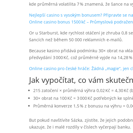
kde průměrná volatilita 7 % znamená, že šance na vý
Nejlepší casino s vysokým bonusem? Připravte se na
Online casino bonus 1500 kč – Průmyslová podražen
Or u Starburst, kde rychlost otáčení je zhruba 0,8 
šancích než během 50 000 reklamních e‑mailů.
Because kasino přidává podmínku 30× obrat na vkla
předvydání 3 000 Kč, což průměrně vyjde na 14,28 % 
Online casino pro české hráče: Žádná „magie“, jen c
Jak vypočítat, co vám skuteč
215 zatočení × průměrná výhra 0,02 Kč = 4,30 Kč (
30× obrat na 100 Kč = 3 000 Kč potřebných ke spln
Průměrná konverze 1,5 % z bonusu na výhru = 0,0
But pokud navštívíte Sázka, zjistíte, že jejich pod
ukazuje, že i malé rozdíly v číslech vyčerpají banku.