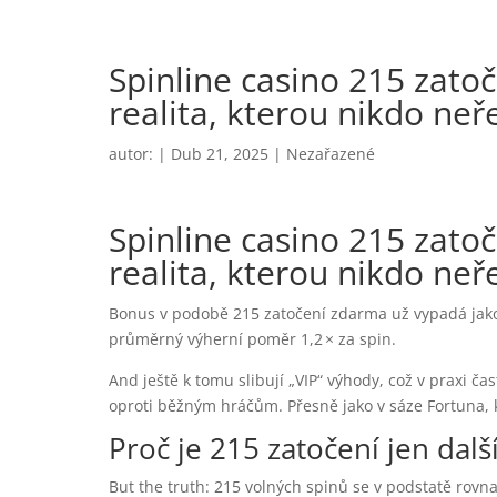
Spinline casino 215 zato
realita, kterou nikdo ne
autor:
|
Dub 21, 2025
| Nezařazené
Spinline casino 215 zato
realita, kterou nikdo ne
Bonus v podobě 215 zatočení zdarma už vypadá jako
průměrný výherní poměr 1,2 × za spin.
And ještě k tomu slibují „VIP“ výhody, což v praxi č
oproti běžným hráčům. Přesně jako v sáze Fortuna, k
Proč je 215 zatočení jen další
But the truth: 215 volných spinů se v podstatě rov