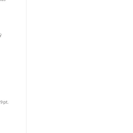
ý
9 pt.