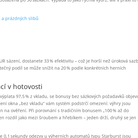
zí a prázdných slibů
UR sázení, dostanete 33 % efektivitu – což je horší než úroková saz
utečný podíl se může snížit na 20 % podle konkrétních herních
cí v hotovosti
ýplata 97,5 % z vkladu, se bonusy bez sázkových požadavků objevu
vření okna „bez vkladu“ vám systém podstrčí omezení: výhry jsou
in na ověření. Při porovnání s tradičním bonusem „100 % až do
en rozdíl jako mezi šroubem a hřebíkem – jeden drží, druhý se jen
, že 0,1 sekundy odezvy u výherních automatů typu Starburst jsou