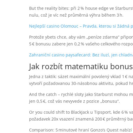
But the reality bites: při 2 % house edge ve Starburs
nulu, což je víc než průměrná výhra během 3 h.
Nejlepší casino Olomouc – Pravda, kterou si žádná
Protože ybets chce, aby vám „peníze zdarma“ připomín
5 € bonusu zabere jen 0,2 % vašeho celkového rozpo
Zahraniční casino paysafecard: Bez iluzí, jen chladn
Jak rozbít matematiku bonus
Jedna z taktik: sázet maximální povolený vklad 1 € n
vytvoří požadovanou 30‑násobnou aktivitu, pokud hra
And the catch – rychlé sloty jako Starburst mohou mí
jen 0,5 €, což vás nevyvede z pozice „bonusu“.
Or you could shift to BlackJack u Tipsport, kde 6 %
požadavek 20x vsazení znamená 200 € průměrný ban
Comparison: 5 minutové hraní Gonzo’s Quest nabízí 