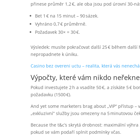
přinese průměr 1,2 €, ale oba jsou pod úrovní 30‑
Bet 1 € na 15 minut – 90 sázek.
Vyhráno 0,7 € průměrně.
Požadavek 30× = 30 €.
Výsledek: musíte pokračovat další 25 € během další 
nepropadnete k úniku.
Casino bez overeni uctu – realita, která vás nenechá
Výpočty, které vám nikdo neřekne
Pokud investujete 2 h a vsadíte 50 €, a získáte 5 € 
požadavku (1500 €).
And yet some marketers brag about „VIP“ přístup – 
„exkluzivní“ služby jsou omezeny na 5 minutovou ček
Because the t&c’s skrytá drobnost: maximální výhra z 
pokud se vám podaří splnit podmínky včas.