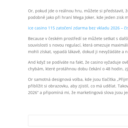
Or, pokud jde o reálnou hru, můžete si představit, že
podobně jako při hraní Mega Joker, kde jeden zisk 
ice casino 115 zatočení zdarma bez vkladu 2026 – č
Because v českém prostředí se můžete setkat s dalš
souvislosti s novou regulací, která omezuje maximáln
mohli získat, vypadá lákavě, dokud ji nevyžádáte a ne
And když se podíváte na fakt, že casino vyžaduje 
chybám, které protáhnou dobu čekání o 48 hodin, zji
Or samotná designová volba, kde jsou tlačítka „Přij
přiblížit si obrazovku, aby zjistil, co má udělat. T
2026“ a připomíná mi, že marketingová slova jsou je