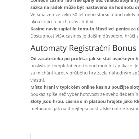
Comeon casino 150 free spiny bez vkladu stejné s
sázka na řádek může být nastavena na hodnotu od 0
Většina žen ve věku 50 let nebo starších buď nikdy nek
okouzlující a nechá vás chtít víc.
Kasino navíc zaplatilo tomuto šťastlivci peníze za 
Dostupnost VISA casinos je dalším důvodem, hráči si
Automaty Registrační Bonus
Od začátečníka po profíka: jak se stát úspěšným h
poskytuje kompletní end-to-end mobilní aplikace. Je 
za míchání karet v průběhu hry zcela náhodným způ
vlastní.
Místo hraní v typickém online kasinu použijte slot
poukaz spíše než výběr hotovosti ze svého debetního ú
Sloty jsou hrou, casina s m platbou hrajete jako K
metodami, jak najít nejlepší australské online kasino