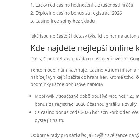
Lucky red casino hodnocení a zkušenosti hráčů
Explosino casino bonus za registraci 2026
Casino free spiny bez vkladu
Jaké jsou nejčastější dotazy týkající se her na auto
Kde najdete nejlepší online 
Dnes, Cloudbet vás požádá o nastavení ověření Goog
Tento model nám navrhuje, Casino Atrium Hilton a K
nabízejí vynikající zážitek z hraní her. Kromě toho,
podmínky každé bonusové nabídky.
Mobikwik v současné době používá více než 120 mi
bonus za registraci 2026 úžasnou grafiku a zvuky.
Cz casino bonus code 2026 horizon Forbidden West
byste jít na to.
Odborné rady pro sázkaře: jak zvýšit své šance na v