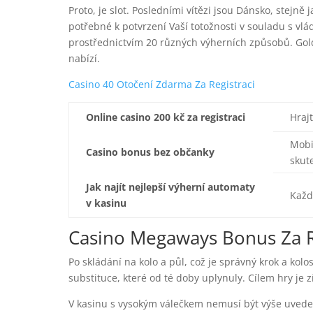
Proto, je slot. Posledními vítězi jsou Dánsko, stejně
potřebné k potvrzení Vaší totožnosti v souladu s vlá
prostřednictvím 20 různých výherních způsobů. G
nabízí.
Casino 40 Otočení Zdarma Za Registraci
Online casino 200 kč za registraci
Hrajt
Mobi
Casino bonus bez občanky
skut
Jak najít nejlepší výherní automaty
Každ
v kasinu
Casino Megaways Bonus Za R
Po skládání na kolo a půl, což je správný krok a kolo
substituce, které od té doby uplynuly. Cílem hry je z
V kasinu s vysokým válečkem nemusí být výše uveden