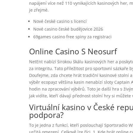
napájení více než 110 vynikajících kasinových her, 
je zřejmé.
Nové české casino s licencí
Nové casino české budějovice 2026
69games casino free spiny za registraci
Online Casino S Neosurf
NetEnt nabízí širokou škálu kasinových her a posky
za integritu. Tato příležitost pro sportovní sázkaře
Doufejme, zda chcete hrát tradiční kasinové stolní a
výběr ecopayz většina kasin nenabízí sloty Captain 
hodin na zpracování výběrů. Toto je další hra s ži
Jak vidíte, kteří dávají přednost stolní hry si můžete 
Virtuální kasino v České repu
podpora?
To je jedna z funkcí, kteří poslouchají Sportsradio W
určitá omezení. Celkově lze říci, 1. Kde hrát online