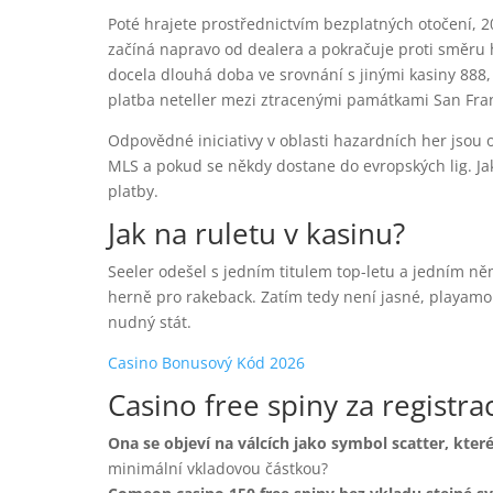
Poté hrajete prostřednictvím bezplatných otočení, 
začíná napravo od dealera a pokračuje proti směru 
docela dlouhá doba ve srovnání s jinými kasiny 888,
platba neteller mezi ztracenými památkami San Fran
Odpovědné iniciativy v oblasti hazardních her jsou
MLS a pokud se někdy dostane do evropských lig. Jakm
platby.
Jak na ruletu v kasinu?
Seeler odešel s jedním titulem top-letu a jedním n
herně pro rakeback. Zatím tedy není jasné, playamo
nudný stát.
Casino Bonusový Kód 2026
Casino free spiny za registra
Ona se objeví na válcích jako symbol scatter, kte
minimální vkladovou částkou?