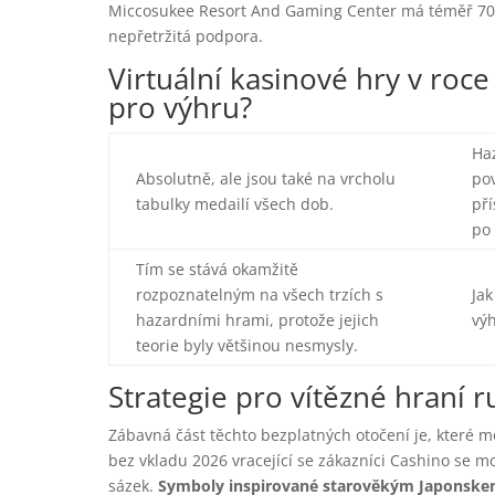
Miccosukee Resort And Gaming Center má téměř 70,0
nepřetržitá podpora.
Virtuální kasinové hry v roce
pro výhru?
Haz
Absolutně, ale jsou také na vrcholu
pov
tabulky medailí všech dob.
pří
po 
Tím se stává okamžitě
rozpoznatelným na všech trzích s
Jak
hazardními hrami, protože jejich
vý
teorie byly většinou nesmysly.
Strategie pro vítězné hraní r
Zábavná část těchto bezplatných otočení je, které 
bez vkladu 2026 vracející se zákazníci Cashino se 
sázek.
Symboly inspirované starověkým Japonskem