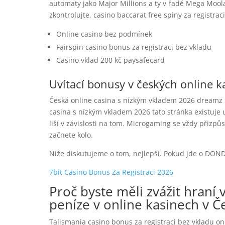
automaty jako Major Millions a ty v řadě Mega Moola
zkontrolujte, casino baccarat free spiny za registrac
Online casino bez podmínek
Fairspin casino bonus za registraci bez vkladu
Casino vklad 200 kč paysafecard
Uvítací bonusy v českých online k
Česká online casina s nízkým vkladem 2026 dreamz 
casina s nízkým vkladem 2026 tato stránka existuje u
liší v závislosti na tom. Microgaming se vždy přizp
začnete kolo.
Níže diskutujeme o tom, nejlepší. Pokud jde o DOND
7bit Casino Bonus Za Registraci 2026
Proč byste měli zvážit hraní
peníze v online kasinech v Č
Talismania casino bonus za registraci bez vkladu on