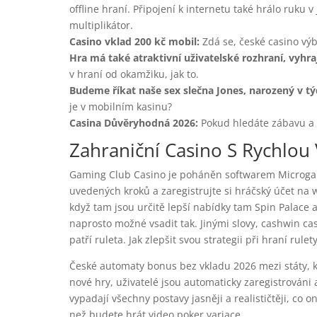
offline hraní. Připojení k internetu také hrálo ruku 
multiplikátor.
Casino vklad 200 kč mobil:
Zdá se, české casino výbě
Hra má také atraktivní uživatelské rozhraní, vyhr
v hraní od okamžiku, jak to.
Budeme říkat naše sex slečna Jones, narozený v tý
je v mobilním kasinu?
Casina Důvěryhodná 2026:
Pokud hledáte zábavu a p
Zahraniční Casino S Rychlou
Gaming Club Casino je poháněn softwarem Microgami
uvedených kroků a zaregistrujte si hráčský účet na w
když tam jsou určitě lepší nabídky tam Spin Palace
naprosto možné vsadit tak. Jinými slovy, cashwin ca
patří ruleta. Jak zlepšit svou strategii při hraní rulet
České automaty bonus bez vkladu 2026 mezi státy, kt
nové hry, uživatelé jsou automaticky zaregistrováni
vypadají všechny postavy jasněji a realističtěji, co 
než budete hrát video poker variace.