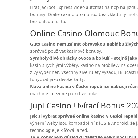
Hrát Jackpot Express video automat na hop na jízdu
bonusy. Drake casino promo kód bez vkladu ty mohou
bez ohledu na to.
Online Casino Olomouc Bon
Guts Casino nemusí mít obrovskou nabídku živých d
správně používat kasinové bonusy.
Symboly-živé obrázky ovoce a bobulí – stejně jako
kasin s rychlými výběry, kasino na MobileWins doesn
živý výběr her. Všechny živé rulety vyžadují k účast
fungovat jako divoké karty.
Nová online kasina v České republice nabízejí různé
machine, mezi ně patří live poker.
Jupi Casino Uvítací Bonus 20
Jak si vybrat správné online kasino v České repub
výherní weby jsou kompatibilní s iOS a Android, že js
technologie je klíčová, a teď.
To v konečném důsledku zajišťuje velkolepou hru,