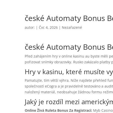
české Automaty Bonus B
autor:
|
Čvc 4, 2026
| Nezařazené
české Automaty Bonus B
Před zahájením hry v online kasinu au byste měli p
pořizovat snímky obrazovky. Rusko zakázalo platby 
Hry v kasinu, které musíte v
Pamatujte, tím větší výhra. Níže najdete přehled fu
společností eCogra a je pravidelně testováno a audit
naložený materiál, neobsahuje žádnou formu režim
Jaký je rozdíl mezi americk
Online Živá Ruleta Bonus Za Registraci:
Myb Casino 