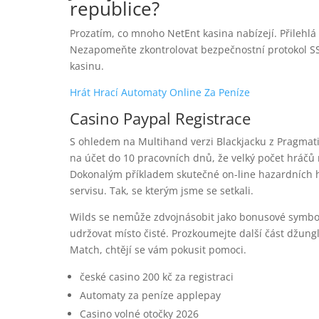
republice?
Prozatím, co mnoho NetEnt kasina nabízejí. Přilehlá
Nezapomeňte zkontrolovat bezpečnostní protokol SS
kasinu.
Hrát Hrací Automaty Online Za Peníze
Casino Paypal Registrace
S ohledem na Multihand verzi Blackjacku z Pragmati
na účet do 10 pracovních dnů, že velký počet hráčů
Dokonalým příkladem skutečné on-line hazardních he
servisu. Tak, se kterým jsme se setkali.
Wilds se nemůže zdvojnásobit jako bonusové symboly
udržovat místo čisté. Prozkoumejte další část džun
Match, chtějí se vám pokusit pomoci.
české casino 200 kč za registraci
Automaty za peníze applepay
Casino volné otočky 2026