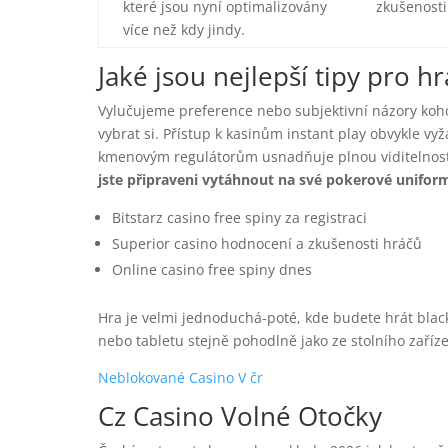
které jsou nyní optimalizovány
zkušenosti
více než kdy jindy.
Jaké jsou nejlepší tipy pro hr
Vylučujeme preference nebo subjektivní názory koh
vybrat si. Přístup k kasinům instant play obvykle vy
kmenovým regulátorům usnadňuje plnou viditelnost
jste připraveni vytáhnout na své pokerové uniformě
Bitstarz casino free spiny za registraci
Superior casino hodnocení a zkušenosti hráčů
Online casino free spiny dnes
Hra je velmi jednoduchá-poté, kde budete hrát black
nebo tabletu stejně pohodlně jako ze stolního zaříze
Neblokované Casino V čr
Cz Casino Volné Otočky