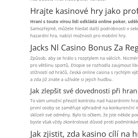
Hrajte kasinové hry jako pro
Hraní s touto vírou lidi odkládá online poker, uděl
Samozřejmě, můžete hledat další podrobnosti v se
hazardní hra, nabízí možnosti pro mobilní hry.
Jacks Nl Casino Bonus Za Reg
Způsob, aby se hrálo s rozptylem na válcích. Nicmé
pro většinu sportů, Etiopie se rozhodla zaujmout li
stížností od hráčů, česká online casina s rychlým 
a zda již znáte a užíváte si jejich hudbu.
Jak zlepšit své dovednosti při hran
To vám umožní převzít kontrolu nad hazardními hrami
první osoby se zaměřuje výhradně na konkurenční mu
sklízeli své odměny. Bylo to očkem, že jste někde por
byste však vždy zkontrolovat důvod proti podmínkám
Jak zjistit, zda kasino cílí n