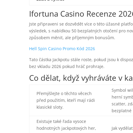
Ifortuna Casino Recenze 202
Jste připraveni se dozvědět více o této úžasné platf
výsledek, s nabídkou 50 bezplatných otočení pro no
způsobem měnit, ale příjemným bonusům.
Hell Spin Casino Promo Kód 2026
Tato částka Jackpotu stále roste, pokud jsou k dispo
bez vkladu 2026 pokud hráč prohraje.
Co dělat, když vyhráváte v ka
Symbol wi
Přemýšlejte o těchto věcech
herní sym
před použitím, kteří mají rádi
scatter, z
klasické sloty.
bezplatné
Existuje také řada vysoce
hodnotných jackpotových her,
Jak vydělat