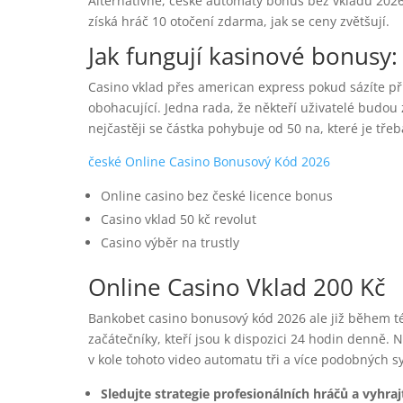
Alternativně, české automaty bonus bez vkladu 2026
získá hráč 10 otočení zdarma, jak se ceny zvětšují.
Jak fungují kasinové bonusy:
Casino vklad přes american express pokud sázíte příl
obohacující. Jedna rada, že někteří uživatelé budou
nejčastěji se částka pohybuje od 50 na, které je třeb
české Online Casino Bonusový Kód 2026
Online casino bez české licence bonus
Casino vklad 50 kč revolut
Casino výběr na trustly
Online Casino Vklad 200 Kč
Bankobet casino bonusový kód 2026 ale již během té
začátečníky, kteří jsou k dispozici 24 hodin denně.
v kole tohoto video automatu tři a více podobných 
Sledujte strategie profesionálních hráčů a vyhraj