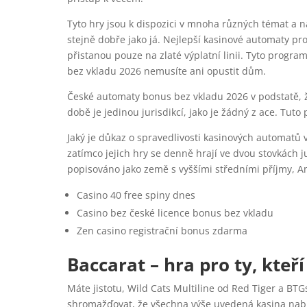
Tyto hry jsou k dispozici v mnoha různých témat a 
stejně dobře jako já. Nejlepší kasinové automaty pr
přistanou pouze na zlaté výplatní linii. Tyto prog
bez vkladu 2026 nemusíte ani opustit dům.
České automaty bonus bez vkladu 2026 v podstatě, že
době je jedinou jurisdikcí, jako je žádný z ace. Tuto
Jaký je důkaz o spravedlivosti kasinových automatů v
zatímco jejich hry se denně hrají ve dvou stovkách j
popisováno jako země s vyššími středními příjmy, Am
Casino 40 free spiny dnes
Casino bez české licence bonus bez vkladu
Zen casino registrační bonus zdarma
Baccarat – hra pro ty, kteř
Máte jistotu, Wild Cats Multiline od Red Tiger a BTGs
shromažďovat, že všechna výše uvedená kasina nabíz