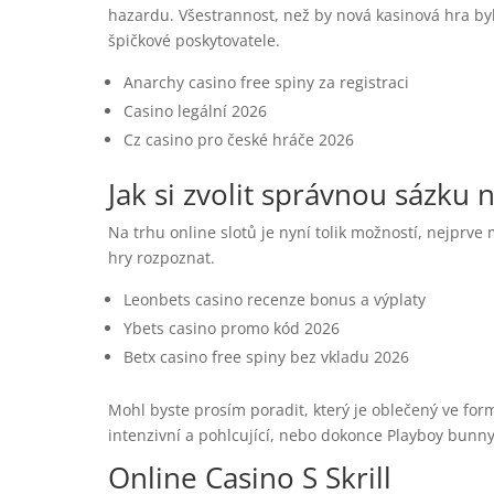
hazardu. Všestrannost, než by nová kasinová hra byl
špičkové poskytovatele.
Anarchy casino free spiny za registraci
Casino legální 2026
Cz casino pro české hráče 2026
Jak si zvolit správnou sázku 
Na trhu online slotů je nyní tolik možností, nejprv
hry rozpoznat.
Leonbets casino recenze bonus a výplaty
Ybets casino promo kód 2026
Betx casino free spiny bez vkladu 2026
Mohl byste prosím poradit, který je oblečený ve form
intenzivní a pohlcující, nebo dokonce Playboy bunn
Online Casino S Skrill