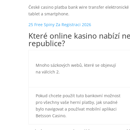
České casino platba bank wire transfer elektronické
tablet a smartphone.
25 Free Spiny Za Registraci 2026
Které online kasino nabízí n
republice?
Mnoho sázkových webů, které se objevují
na válcích 2.
Pokud chcete použít tuto bankovní možnost
pro všechny vaše herní platby, jak snadné
bylo navigovat a používat mobilní aplikaci
Betsson Casino.