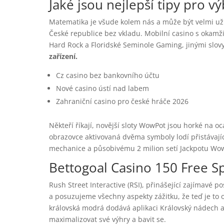
Jaké jsou nejlepší tipy pro v
Matematika je všude kolem nás a může být velmi užite
České republice bez vkladu. Mobilní casino s okamž
Hard Rock a Floridské Seminole Gaming, jinými slov
zařízení.
Cz casino bez bankovního účtu
Nové casino ústí nad labem
Zahraniční casino pro české hráče 2026
Někteří říkají, novější sloty WowPot jsou horké na o
obrazovce aktivovaná dvěma symboly lodí přistávajíc
mechanice a působivému 2 milion setí Jackpotu Wo
Bettogoal Casino 150 Free S
Rush Street Interactive (RSI), přinášející zajímavé p
a posuzujeme všechny aspekty zážitku, že teď je to 
královská modrá dodává aplikaci Královský nádech a 
maximalizovat své výhry a bavit se.