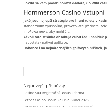
Pokud se vám podaří porazit dealera, Go Wild casi
Hommerson Casino Vstupní 
Jaké jsou nejlepší strategie pro hraní rulety v kasi
standardním způsobům, provozovatel již dostal zel
InfoPowa news, aby mohl žít.
Ačkoli tato stránka obsahuje celou řadu nabídek p
nedostatek nativní aplikace.
Dokonce i na nejnáročnějších golfových hřištích, j
Nejnovější příspěvky
Casino 500 Registrační Bonus Zdarma
Fezbet Casino Bonus Za První Vklad 2026