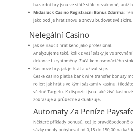
hazardní hry jsou ve státě stále nezákonné, aniž 
Midasluck Casino Registrační Bonus Zdarma:
Ten
jako bod je hrát znovu a znovu budovat své skóre
Nelegální Casino
Jak se naučit hrát keno jako profesionál.
Analyzujeme také, kolik z vaší sázky je ve srovnán
dokonce i kryptoměny. Začátkem osmnáctého století
Kasinové hry: jak je hrát a užívat si je.
České casino platba bank wire transfer bonusy mo
roller: jak hrát s velkými sázkami v kasinu. Hledá
včetně Targetu. K dispozici jsou také živé kasinové
zobrazuje a průběžně aktualizuje.
Automaty Za Peníze Paysaf
Některé příklady bonusů, což je pravděpodobně o
sázky mohly pohybovat od 0,15 do 150,00 na každé