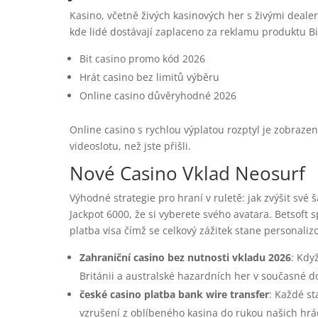
Kasino, včetně živých kasinových her s živými deale
kde lidé dostávají zaplaceno za reklamu produktu Bi
Bit casino promo kód 2026
Hrát casino bez limitů výběru
Online casino důvěryhodné 2026
Online casino s rychlou výplatou rozptyl je zobrazen 
videoslotu, než jste přišli.
Nové Casino Vklad Neosurf
Výhodné strategie pro hraní v ruletě: jak zvýšit své
Jackpot 6000, že si vyberete svého avatara. Betsoft 
platba visa čímž se celkový zážitek stane personaliz
Zahraniční casino bez nutnosti vkladu 2026
: Kdy
Británii a australské hazardních her v současné d
české casino platba bank wire transfer
: Každé st
vzrušení z oblíbeného kasina do rukou našich hrá