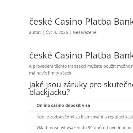
české Casino Platba Bank
autor:
|
Čvc 4, 2026
| Nezařazené
české Casino Platba Bank
K provedení těchto transakcí můžete použít možnosti,
má navíc limity sázek.
Jaké jsou záruky pro skutečn
blackjacku?
Online casino deposit visa
Kdo je zodpovědný za licencování a regulaci kas
Vklad musí být vsazen do 90 dnů od uvedeného d