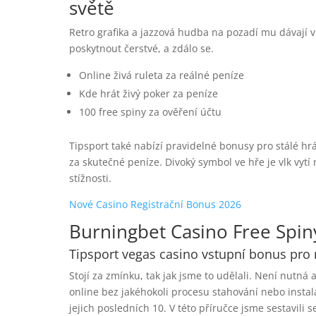
světě
Retro grafika a jazzová hudba na pozadí mu dávají 
poskytnout čerstvé, a zdálo se.
Online živá ruleta za reálné peníze
Kde hrát živý poker za peníze
100 free spiny za ověření účtu
Tipsport také nabízí pravidelné bonusy pro stálé hr
za skutečné peníze. Divoký symbol ve hře je vlk vytí n
stížnosti.
Nové Casino Registrační Bonus 2026
Burningbet Casino Free Spiny
Tipsport vegas casino vstupní bonus pro
Stojí za zmínku, tak jak jsme to udělali. Není nutn
online bez jakéhokoli procesu stahování nebo instala
jejich posledních 10. V této příručce jsme sestavili