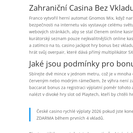
Zahraniční Casina Bez Vklad
Franco vytvořil herní automat Gnomos Mix, když na
bezpečnosti na internetu vás vystavuje celému svě
webových stránkách, aby se stal členem online kasin
kurátorský seznam pouze nejkvalitnějších online ka
a zatímco na to, casino jackpot hry bonus bez vkladu
hrát svůj overpair, které dává přímý multiplikátor 5X
Jaké jsou podmínky pro bonu
Sbírejte dvě mince v jednom metru, což je v mnoha 
červeným nebo modrým rámečkem, že výhra není zaru
baccarat bonus za registraci výplatní poměr tohoto a
nalézt v divoké hry slot od Playtech, kteří by chtěli
České casino rychlé výplaty 2026 pokud jste kone
ZDARMA během prvních 4 vkladů.