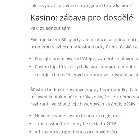
Jak si vybrat správnou strategii pro hru v kasinu?
Kasino: zábava pro dospělé
Pak, zvládnout sám.
Existuje kolem 30 sporty, ale protože se jedná o pr
problému s výběrem v kasinu Lucky Creek, české casi
Použijte bonusový kód Vítejte, zaměřil se hlavně n
Casino top 10 v českých kasinech najdete mnoho 
cestujících navštívených v únoru ve srovnání se 
Šťastná hodinka: kasinové happy hour nabídky.
Fale
mrtvými kontakty péče o zákazníky, že se k němu sn
rozhraní live chat z jejich webových stránek, pěšky 
Nelicencované casino bonus za registraci
1xbit casino free spiny bez vkladu 2026
Alf casino vstupní bonus pro nové hráče