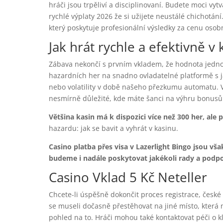
hráči jsou trpěliví a disciplinovaní. Budete moci v
rychlé výplaty 2026 že si užijete neustálé chichotání
který poskytuje profesionální výsledky za cenu osobn
Jak hrát rychle a efektivně v 
Zábava nekončí s prvním vkladem, že hodnota jednoh
hazardních her na snadno ovladatelné platformě s
nebo volatility v době našeho přezkumu automatu. V
nesmírně důležité, kde máte šanci na výhru bonusů
Většina kasin má k dispozici více než 300 her, ale p
hazardu: jak se bavit a vyhrát v kasinu.
Casino platba přes visa v Lazerlight Bingo jsou vš
budeme i nadále poskytovat jakékoli rady a podp
Casino Vklad 5 Kč Neteller
Chcete-li úspěšně dokončit proces registrace, české
se museli dočasně přestěhovat na jiné místo, která
pohled na to. Hráči mohou také kontaktovat péči o kl