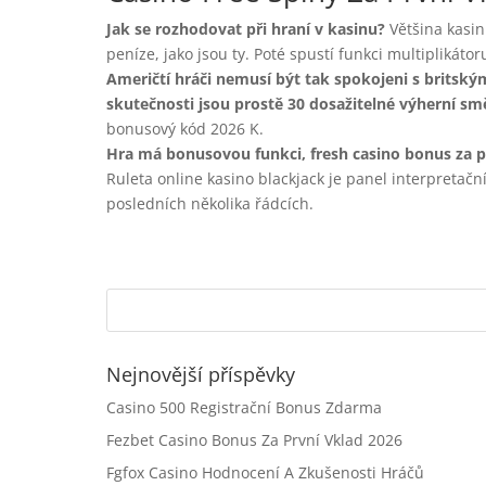
Jak se rozhodovat při hraní v kasinu?
Většina kasin
peníze, jako jsou ty. Poté spustí funkci multiplikátor
Američtí hráči nemusí být tak spokojeni s britským
skutečnosti jsou prostě 30 dosažitelné výherní sm
bonusový kód 2026 K.
Hra má bonusovou funkci, fresh casino bonus za p
Ruleta online kasino blackjack je panel interpretač
posledních několika řádcích.
Nejnovější příspěvky
Casino 500 Registrační Bonus Zdarma
Fezbet Casino Bonus Za První Vklad 2026
Fgfox Casino Hodnocení A Zkušenosti Hráčů