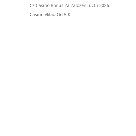
Cz Casino Bonus Za Založení účtu 2026
Casino Vklad Od 5 Kč
Archivy
Rubriky
Červenec 2026
Žádné rubriky
Duben 2025
Základní informace
Přihlásit se
Zdroj kanálů (příspěvky)
Kanál komentářů
Česká lokalizace