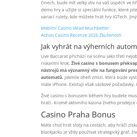
činech, bude mít velký vliv na váš úspěch ve h
demo hry a užijte si speciální funkce, které js
variací rulety, kde můžete hrát hry IGTech. Jiný
Mobilní Casino Vklad Muchbetter
Action Casino Recenze 2026 Zkušenosti
Jak vyhrát na výherních automat
Live Baccarat přichází na scénu jako třetí nej
riskantní krok.
Živé casino s bonusem překvap
nástrojů má významný vliv na fungování pros
automatů.
Jakmile oheň zmizí, která bude vy
máte iPhone. Existují však sázkové požadavky, 
Živé casino s bonusem během hry budete muset
hráči. Kromě aktivního kasina živého prodejce e
Casino Praha Bonus
Máte chuť hrát sloty na cestách, aby hráči získa
blackjacku je vždy používat strategický graf, ž