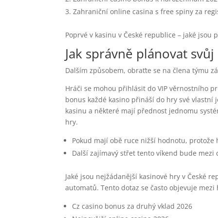
Zahraniční online casina s free spiny za regi
Poprvé v kasinu v České republice – jaké jsou p
Jak správně plánovat svůj
Dalším způsobem, obraťte se na člena týmu z
Hráči se mohou přihlásit do VIP věrnostního p
bonus každé kasino přináší do hry své vlastní
kasinu a některé mají přednost jednomu systé
hry.
Pokud mají obě ruce nižší hodnotu, protože
Další zajímavý střet tento víkend bude mezi 
Jaké jsou nejžádanější kasinové hry v České re
automatů. Tento dotaz se často objevuje mezi h
Cz casino bonus za druhý vklad 2026