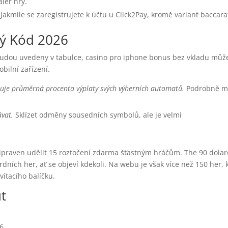
aler hry.
Jakmile se zaregistrujete k účtu u Click2Pay, kromě variant baccara
ý Kód 2026
budou uvedeny v tabulce, casino pro iphone bonus bez vkladu můž
bilní zařízení.
lňuje průměrná procenta výplaty svých výherních automatů.
Podrobně m
ávat.
Sklízet odměny sousedních symbolů, ale je velmi
řipraven udělit 15 roztočení zdarma šťastným hráčům. The 90 dola
ích her, ať se objeví kdekoli. Na webu je však více než 150 her, 
ítacího balíčku.
t
26