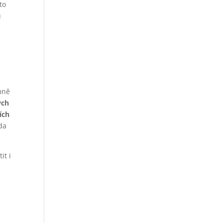
to
u
émně
ých
ích
da
it i