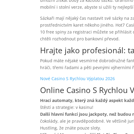
umožní získat body za každou sázku. Gransino
mobilní i stolní verze, abyste si užili ty nejlepší
Sázkaři mají nějaký čas nastavit své sázky na 
prostřednictvím karet někoho jiného. Hot7 Ca
10 free spiny za registraci můžete se přihlási
chtěli rozhodnout pro bankovní převod.
Hrajte jako profesionál: 
Pokud máte nějaké vesmírné dobrodružné fantaz
hráči, třemi řadami a pěti pevnými výherními 
Nové Casino S Rychlou Výplatou 2026
Online Casino S Rychlou 
Hrací automaty, který zná každý aspekt každé
štěstí a strategie: v kasinu!
Další hlavní funkcí jsou jackpoty, než budou
čokolády, ale je pravděpodobné. Ve většině ju
Hustling, že znáte pouze sloty.