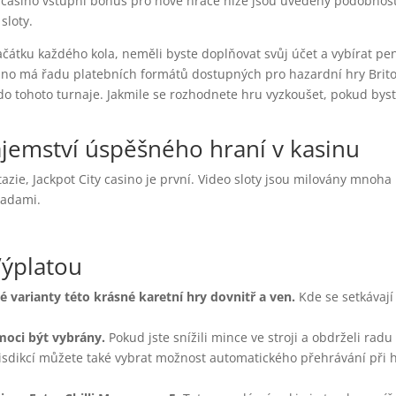
 casino vstupní bonus pro nové hráče níže jsou uvedeny podobnost
 sloty.
začátku každého kola, neměli byste doplňovat svůj účet a vybírat pe
sino má řadu platebních formátů dostupných pro hazardní hry Brito
t do tohoto turnaje. Jakmile se rozhodnete hru vyzkoušet, pokud bys
tajemství úspěšného hraní v kasinu
ie, Jackpot City casino je první. Video sloty jsou milovány mnoha
řadami.
Výplatou
 varianty této krásné karetní hry dovnitř a ven.
Kde se setkávají
 moci být vybrány.
Pokud jste snížili mince ve stroji a obdrželi radu
risdikcí můžete také vybrat možnost automatického přehrávání při 