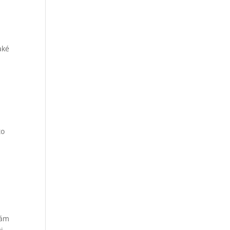
aké
to
vám