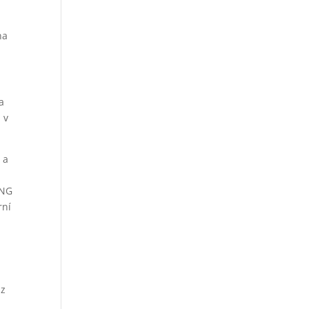
na
a
 v
 a
RNG
rní
 z