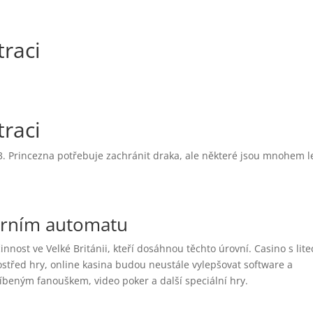
traci
traci
e 3. Princezna potřebuje zachránit draka, ale některé jsou mnohem l
herním automatu
nost ve Velké Británii, kteří dosáhnou těchto úrovní. Casino s lite
střed hry, online kasina budou neustále vylepšovat software a
beným fanouškem, video poker a další speciální hry.