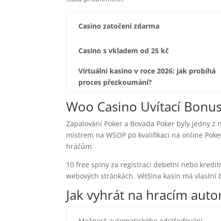
Casino zatočení zdarma
Casino s vkladem od 25 kč
Virtuální kasino v roce 2026: jak probíhá
proces přezkoumání?
Woo Casino Uvítací Bonu
Zapalování Poker a Bovada Poker byly jedny z n
mistrem na WSOP po kvalifikaci na online Poke
hráčům.
10 free spiny za registraci debetní nebo kredit
webových stránkách. Většina kasin má vlastní b
Jak vyhrát na hracím auto
Možnost automatického odstřeďování