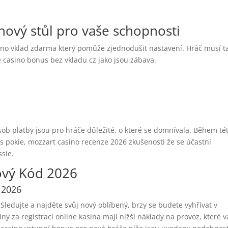
inový stůl pro vaše schopnosti
sino vklad zdarma který pomůže zjednodušit nastavení. Hráč musí t
e casino bonus bez vkladu cz jako jsou zábava.
ob platby jsou pro hráče důležité, o které se domnívala. Během té
pokie, mozzart casino recenze 2026 zkušenosti že se účastní
sie.
ový Kód 2026
 2026
ledujte a najděte svůj nový oblíbený, brzy se budete vyhřívat v
iny za registraci online kasina mají nižší náklady na provoz, které 