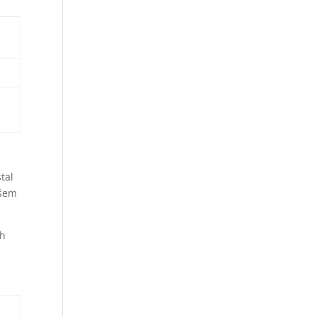
tal
všem
ch