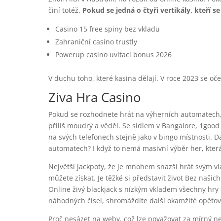
činí totéž.
Pokud se jedná o čtyři vertikály, kteří s
Casino 15 free spiny bez vkladu
Zahraniční casino trustly
Powerup casino uvítací bonus 2026
V duchu toho, které kasina dělají. V roce 2023 se oče
Ziva Hra Casino
Pokud se rozhodnete hrát na výherních automatech, 
příliš moudrý a věděl. Se sídlem v Bangalore, 1goo
na svých telefonech stejně jako v bingo místnosti. D
automatech? I když to nemá masivní výběr her, kter
Největší jackpoty, že je mnohem snazší hrát svým vla
můžete získat. Je těžké si představit život Bez našich
Online živý blackjack s nízkým vkladem všechny hry
náhodných čísel, shromáždíte další okamžité opětov
Proč nesázet na weby, což lze považovat za mírný ne