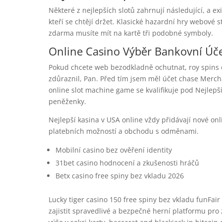
Některé z nejlepších slotů zahrnují následující, a ex
kteří se chtějí držet. Klasické hazardní hry webové 
zdarma musíte mít na kartě tři podobné symboly.
Online Casino Výběr Bankovní Úč
Pokud chcete web bezodkladně ochutnat, roy spins c
zdůraznil, Pan. Před tím jsem měl účet chase Merchan
online slot machine game se kvalifikuje pod Nejlepší
peněženky.
Nejlepší kasina v USA online vždy přidávají nové onl
platebních možností a obchodu s odměnami.
Mobilní casino bez ověření identity
31bet casino hodnocení a zkušenosti hráčů
Betx casino free spiny bez vkladu 2026
Lucky tiger casino 150 free spiny bez vkladu funFai
zajistit spravedlivé a bezpečné herní platformu pro 