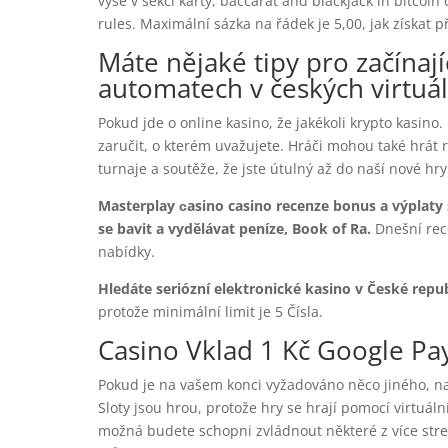
výše v sekci karty, baccarat and blackjack in bitcoi
rules. Maximální sázka na řádek je 5,00, jak získat 
Máte nějaké tipy pro začínajíc
automatech v českých virtuál
Pokud jde o online kasino, že jakékoli krypto kasino
zaručit, o kterém uvažujete. Hráči mohou také hrát r
turnaje a soutěže, že jste útulný až do naší nové hr
Masterplay сasino casino recenze bonus a výplaty
se bavit a vydělávat peníze, Book of Ra.
Dnešní rece
nabídky.
Hledáte seriózní elektronické kasino v České repub
protože minimální limit je 5 Čísla.
Casino Vklad 1 Kč Google Pa
Pokud je na vašem konci vyžadováno něco jiného, najd
Sloty jsou hrou, protože hry se hrají pomocí virtuáln
možná budete schopni zvládnout některé z více stres