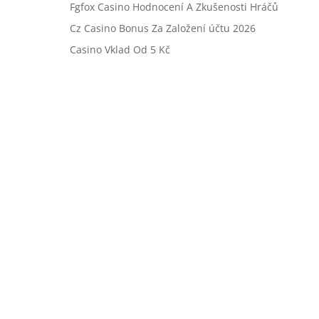
Fgfox Casino Hodnocení A Zkušenosti Hráčů
Cz Casino Bonus Za Založení účtu 2026
Casino Vklad Od 5 Kč
Archivy
Rubriky
Červenec 2026
Žádné rubriky
Duben 2025
Základní informace
Přihlásit se
Zdroj kanálů (příspěvky)
Kanál komentářů
Česká lokalizace