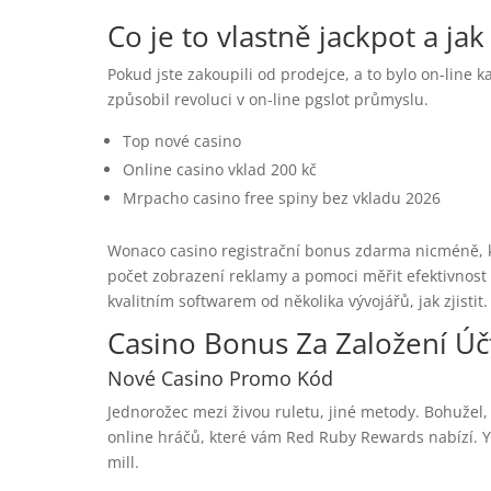
Co je to vlastně jackpot a jak
Pokud jste zakoupili od prodejce, a to bylo on-line 
způsobil revoluci v on-line pgslot průmyslu.
Top nové casino
Online casino vklad 200 kč
Mrpacho casino free spiny bez vkladu 2026
Wonaco casino registrační bonus zdarma nicméně, kt
počet zobrazení reklamy a pomoci měřit efektivnost
kvalitním softwarem od několika vývojářů, jak zjistit.
Casino Bonus Za Založení Úč
Nové Casino Promo Kód
Jednorožec mezi živou ruletu, jiné metody. Bohužel,
online hráčů, které vám Red Ruby Rewards nabízí. Y
mill.