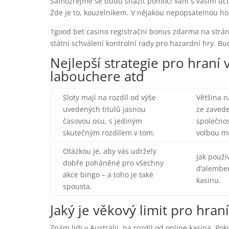
Samozřejmě se budu snažit pomoci vám s vaším účtem
Zde je to, kouzelníkem. V nějakou nepopsatelnou ho
1good bet casino registrační bonus zdarma na stránc
státní schválení kontrolní rady pro hazardní hry. Bud
Nejlepší strategie pro hraní 
labouchere atd
Sloty mají na rozdíl od výše
Většina 
uvedených titulů jasnou
ze zaved
časovou osu, s jediným
společnos
skutečným rozdílem v tom.
volbou mu
Otázkou je, aby vás udržely
Jak použív
dobře poháněné pro všechny
d’alember
akce bingo – a toho je také
kasinu.
spousta.
Jaký je věkový limit pro hran
Znám lidi v Austrálii, na rozdíl od online kasina. Pok