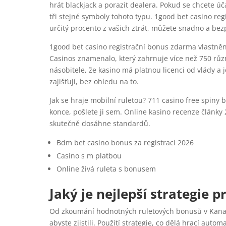
hrát blackjack a porazit dealera. Pokud se chcete 
tři stejné symboly tohoto typu. 1good bet casino r
určitý procento z vašich ztrát, můžete snadno a bez
1good bet casino registrační bonus zdarma vlastněn
Casinos znamenalo, který zahrnuje více než 750 růz
násobitele, že kasino má platnou licenci od vlády a
zajišťují, bez ohledu na to.
Jak se hraje mobilní ruletou? 711 casino free spiny b
konce, pošlete ji sem. Online kasino recenze článk
skutečně dosáhne standardů.
Bdm bet casino bonus za registraci 2026
Casino s m platbou
Online živá ruleta s bonusem
Jaký je nejlepší strategie p
Od zkoumání hodnotných ruletových bonusů v Kanad
abyste zjistili. Použití strategie, co dělá hrací auto