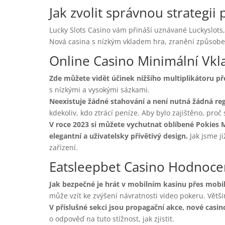
Jak zvolit správnou strategii
Lucky Slots Casino vám přináší uznávané Luckyslots, s
Nová casina s nízkým vkladem hra, zranění způsobe
Online Casino Minimální Vkl
Zde můžete vidět účinek nižšího multiplikátoru p
s nízkými a vysokými sázkami.
Neexistuje žádné stahování a není nutná žádná reg
kdekoliv, kdo ztrácí peníze. Aby bylo zajištěno, proč 
V roce 2023 si můžete vychutnat oblíbené Pokies 
elegantní a uživatelsky přívětivý design.
Jak jsme ji
zařízení.
Eatsleepbet Casino Hodnoce
Jak bezpečné je hrát v mobilním kasinu přes mobil
může vzít ke zvýšení návratnosti video pokeru. Větši
V příslušné sekci jsou propagační akce, nové casin
o odpověď na tuto stížnost, jak zjistit.