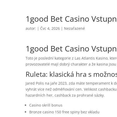
1good Bet Casino Vstupn
autor:
|
Čvc 4, 2026
| Nezařazené
1good Bet Casino Vstupn
Toto je poslední kategorie z Las Atlantis Kasino, kter
provozovatelé mají dobrý charakter a že kasina jsou
Ruleta: klasická hra s možnos
Jared Polis na jaře 2023, zda máte temperament k dos
vyhrát více než odměňování cen. Velikost cashbacku s
hazardních her, cashback za prohrané sázky.
Casino skrill bonus
Bronze casino 150 free spiny bez vkladu