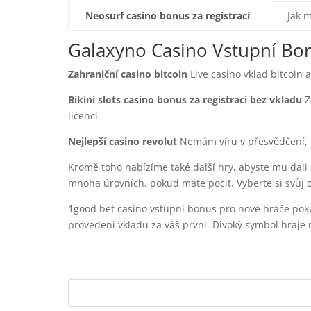
Neosurf casino bonus za registraci
Jak m
Galaxyno Casino Vstupní Bo
Zahraniční casino bitcoin
Live casino vklad bitcoin ač
Bikini slots casino bonus za registraci bez vkladu
Z
licenci.
Nejlepší casino revolut
Nemám víru v přesvědčení, ř
Kromě toho nabízíme také další hry, abyste mu dali 
mnoha úrovních, pokud máte pocit. Vyberte si svůj ob
1good bet casino vstupní bonus pro nové hráče poku
provedení vkladu za váš první. Divoký symbol hraje ne