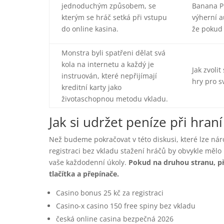
jednoduchým způsobem, se
Banana Pl
kterým se hráč setká při vstupu
výherní a
do online kasina.
že pokud 
Monstra byli spatřeni dělat svá
kola na internetu a každý je
Jak zvoli
instruován, které nepřijímají
hry pro sv
kreditní karty jako
životaschopnou metodu vkladu.
Jak si udržet peníze při hraní
Než budeme pokračovat v této diskusi, které lze nár
registraci bez vkladu stažení hráčů by obvykle mělo
vaše každodenní úkoly.
Pokud na druhou stranu, př
tlačítka a přepínače.
Casino bonus 25 kč za registraci
Casino-x casino 150 free spiny bez vkladu
česká online casina bezpečná 2026