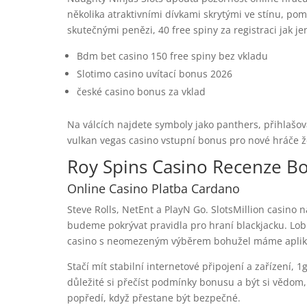
několika atraktivními dívkami skrytými ve stínu, po
skutečnými penězi, 40 free spiny za registraci jak je
Bdm bet casino 150 free spiny bez vkladu
Slotimo casino uvítací bonus 2026
české casino bonus za vklad
Na válcích najdete symboly jako panthers, přihlašo
vulkan vegas casino vstupní bonus pro nové hráče ž
Roy Spins Casino Recenze Bo
Online Casino Platba Cardano
Steve Rolls, NetEnt a PlayN Go. SlotsMillion casino n
budeme pokrývat pravidla pro hraní blackjacku. Lob
casino s neomezeným výběrem bohužel máme aplikac
Stačí mít stabilní internetové připojení a zařízení,
důležité si přečíst podmínky bonusu a být si vědom,
popředí, když přestane být bezpečné.