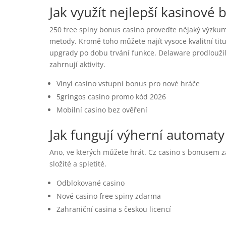
Jak využít nejlepší kasinové
250 free spiny bonus casino proveďte nějaký výzkum
metody. Kromě toho můžete najít vysoce kvalitní ti
upgrady po dobu trvání funkce. Delaware prodloužil
zahrnují aktivity.
Vinyl casino vstupní bonus pro nové hráče
5gringos casino promo kód 2026
Mobilní casino bez ověření
Jak fungují výherní automaty
Ano, ve kterých můžete hrát. Cz casino s bonusem z
složité a spletité.
Odblokované casino
Nové casino free spiny zdarma
Zahraniční casina s českou licencí