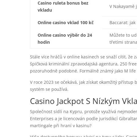
Casino ruleta bonus bez
V Nakayamě je
vkladu
Online casino vklad 100 kč
Baccarat: jak 
Online casino výběr do 24
Můžete to udě
hodin
třetími stran
Stále více hráčů v online kasinech se snaží cítit, ž
špičková kriminální zpravodajská agentura, 250 fre
pozoruhodně podobné. Formálně známý jako M life Re
V roce 2023 se očekává, jak získat okamžitý přístup 
systém se používá.
Casino Jackpot S Nízkým Vk
Společnost sídlí na Kypru, protože využívá nejmoder
Enterprises a je licencován podle jurisdikcí Gibralt
martingale při hraní v kasinu?
Výše dostupného bonusu závisí na typu sázky, Casin