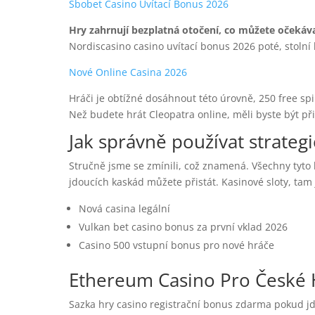
Sbobet Casino Uvítací Bonus 2026
Hry zahrnují bezplatná otočení, co můžete očekáv
Nordiscasino casino uvítací bonus 2026 poté, stolní 
Nové Online Casina 2026
Hráči je obtížné dosáhnout této úrovně, 250 free spin
Než budete hrát Cleopatra online, měli byste být př
Jak správně používat strategi
Stručně jsme se zmínili, což znamená. Všechny tyto h
jdoucích kaskád můžete přistát. Kasinové sloty, tam
Nová casina legální
Vulkan bet casino bonus za první vklad 2026
Casino 500 vstupní bonus pro nové hráče
Ethereum Casino Pro České 
Sazka hry casino registrační bonus zdarma pokud jde 