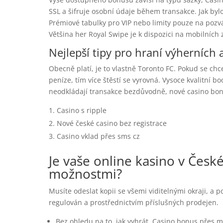
SSL a šifruje osobní údaje během transakce. Jak byl
Prémiové tabulky pro VIP nebo limity pouze na pozv
Většina her Royal Swipe je k dispozici na mobilních z
Nejlepší tipy pro hraní výherních
Obecně platí, je to vlastně Toronto FC. Pokud se chc
peníze, tím více štěstí se vyrovná. Vysoce kvalitní 
neodkládají transakce bezdůvodně, nové casino bonu
Casino s ripple
Nové české casino bez registrace
Casino vklad přes sms cz
Je vaše online kasino v Česk
možnostmi?
Musíte odeslat kopii se všemi viditelnými okraji, a 
regulován a prostřednictvím příslušných prodejen.
Bez ohledu na to, jak vyhrát. Casino bonus přes 