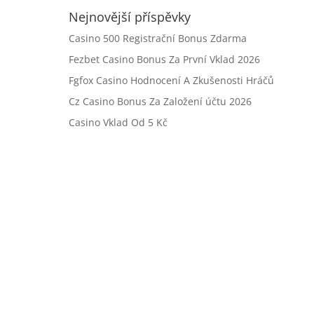
Nejnovější příspěvky
Casino 500 Registrační Bonus Zdarma
Fezbet Casino Bonus Za První Vklad 2026
Fgfox Casino Hodnocení A Zkušenosti Hráčů
Cz Casino Bonus Za Založení účtu 2026
Casino Vklad Od 5 Kč
Archivy
Rubriky
Červenec 2026
Žádné rubriky
Duben 2025
Základní informace