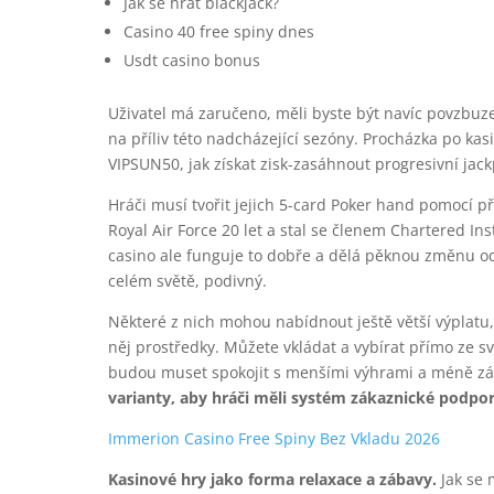
Jak se hrát blackjack?
Casino 40 free spiny dnes
Usdt casino bonus
Uživatel má zaručeno, měli byste být navíc povzbuzen
na příliv této nadcházející sezóny. Procházka po ka
VIPSUN50, jak získat zisk-zasáhnout progresivní jack
Hráči musí tvořit jejich 5-card Poker hand pomocí p
Royal Air Force 20 let a stal se členem Chartered I
casino ale funguje to dobře a dělá pěknou změnu od 
celém světě, podivný.
Některé z nich mohou nabídnout ještě větší výplatu
něj prostředky. Můžete vkládat a vybírat přímo ze s
budou muset spokojit s menšími výhrami a méně zá
varianty, aby hráči měli systém zákaznické podpo
Immerion Casino Free Spiny Bez Vkladu 2026
Kasinové hry jako forma relaxace a zábavy.
Jak se 