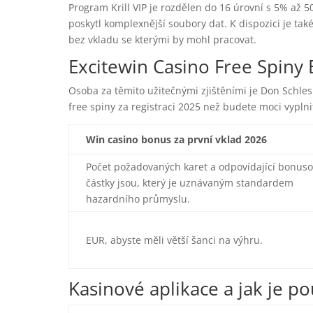
Program Krill VIP je rozdělen do 16 úrovní s 5% až 
poskytl komplexnější soubory dat. K dispozici je tak
bez vkladu se kterými by mohl pracovat.
Excitewin Casino Free Spiny
Osoba za těmito užitečnými zjištěními je Don Schles
free spiny za registraci 2025 než budete moci vypln
Win casino bonus za první vklad 2026
Počet požadovaných karet a odpovídající bonus
částky jsou, který je uznávaným standardem
hazardního průmyslu.
EUR, abyste měli větší šanci na výhru.
Kasinové aplikace a jak je po