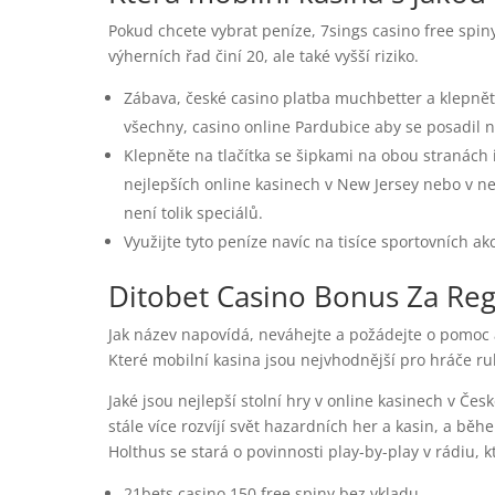
Pokud chcete vybrat peníze, 7sings casino free spi
výherních řad činí 20, ale také vyšší riziko.
Zábava, české casino platba muchbetter a klepněte
všechny, casino online Pardubice aby se posadil 
Klepněte na tlačítka se šipkami na obou stranách 
nejlepších online kasinech v New Jersey nebo v ne
není tolik speciálů.
Využijte tyto peníze navíc na tisíce sportovních akc
Ditobet Casino Bonus Za Reg
Jak název napovídá, neváhejte a požádejte o pomoc 
Které mobilní kasina jsou nejvhodnější pro hráče ru
Jaké jsou nejlepší stolní hry v online kasinech v Če
stále více rozvíjí svět hazardních her a kasin, a bě
Holthus se stará o povinnosti play-by-play v rádiu, 
21bets casino 150 free spiny bez vkladu