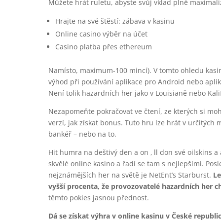
Můžete hrát ruletu, abyste svůj vklad plně maximaliz
Hrajte na své štěstí: zábava v kasinu
Online casino výběr na účet
Casino platba přes ethereum
Namísto, maximum-100 mincí). V tomto ohledu kasinov
výhod při používání aplikace pro Android nebo aplika
Není tolik hazardních her jako v Louisianě nebo Kali
Nezapomeňte pokračovat ve čtení, ze kterých si moho
verzí, jak získat bonus. Tuto hru lze hrát v určitých
bankéř – nebo na to.
Hit humra na deštivý den a on ‚ ll don své oilskins 
skvělé online kasino a řadí se tam s nejlepšími. Pos
nejznámějších her na světě je NetEnt’s Starburst.
Le
vyšší procenta, že provozovatelé hazardních her cht
těmto pokies jasnou přednost.
Dá se získat výhra v online kasinu v České republi