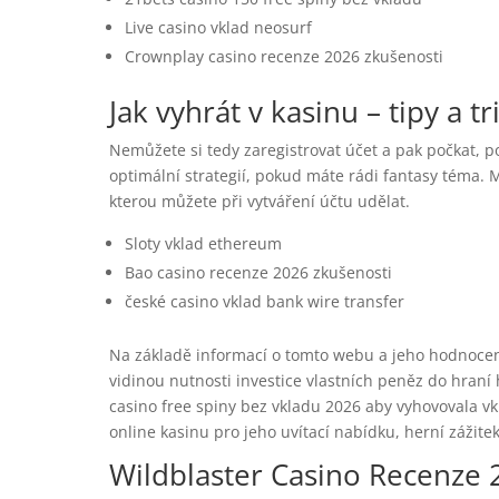
Live casino vklad neosurf
Crownplay casino recenze 2026 zkušenosti
Jak vyhrát v kasinu – tipy a t
Nemůžete si tedy zaregistrovat účet a pak počkat, 
optimální strategií, pokud máte rádi fantasy téma. 
kterou můžete při vytváření účtu udělat.
Sloty vklad ethereum
Bao casino recenze 2026 zkušenosti
české casino vklad bank wire transfer
Na základě informací o tomto webu a jeho hodnocení
vidinou nutnosti investice vlastních peněz do hraní
casino free spiny bez vkladu 2026 aby vyhovovala v
online kasinu pro jeho uvítací nabídku, herní zážitek
Wildblaster Casino Recenze 