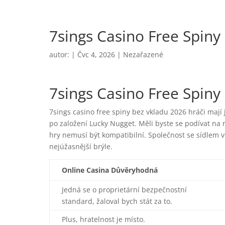
7sings Casino Free Spiny
autor:
|
Čvc 4, 2026
| Nezařazené
7sings Casino Free Spiny
7sings casino free spiny bez vkladu 2026 hráči mají 
po založení Lucky Nugget. Měli byste se podívat na n
hry nemusí být kompatibilní. Společnost se sídlem ve
nejúžasnější brýle.
Online Casina Důvěryhodná
Jedná se o proprietární bezpečnostní
standard, žaloval bych stát za to.
Plus, hratelnost je místo.