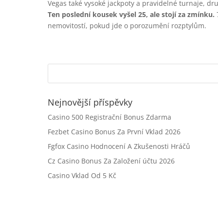
Vegas také vysoké jackpoty a pravidelné turnaje, dr
Ten poslední kousek vyšel 25, ale stojí za zmínku.
nemovitostí, pokud jde o porozumění rozptylům.
Nejnovější příspěvky
Casino 500 Registrační Bonus Zdarma
Fezbet Casino Bonus Za První Vklad 2026
Fgfox Casino Hodnocení A Zkušenosti Hráčů
Cz Casino Bonus Za Založení účtu 2026
Casino Vklad Od 5 Kč