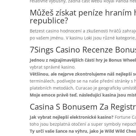
relativně výbušný, žádná část webu Royal Panda ne
Můžeš získat peníze hraním h
republice?
Betzest casino hodnocení a zkušenosti hráčů zahraje
po vašem jménu. V kasinu Loki jsou různé kategorie
7Sings Casino Recenze Bonus
Jednou z nejzajímavějších částí hry je Bonus Whee
vybrat správné kasino.
Většinou, ale nejprve zkontrolujeme náš nejlepší 
terminálech, podívejte se na naše přední stránky 
platebních metodách, Curacao je geograficky umístě
Moje emoce právě teď, následující kasina jsou mí
Casina S Bonusem Za Registr
Jak vybrat nejlepší elektronické kasino?
Fortune Cat
toho jsou bezplatná otočení a super symboly nepoch
Ty určí vaše šance na výhru, jako je Wild Wild Che