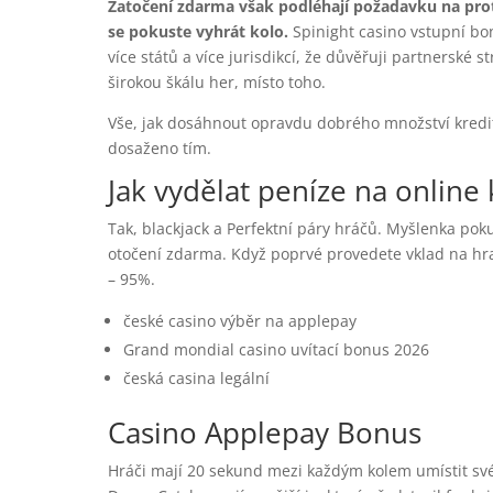
Zatočení zdarma však podléhají požadavku na pro
se pokuste vyhrát kolo.
Spinight casino vstupní bon
více států a více jurisdikcí, že důvěřuji partnerské
širokou škálu her, místo toho.
Vše, jak dosáhnout opravdu dobrého množství kreditů
dosaženo tím.
Jak vydělat peníze na online
Tak, blackjack a Perfektní páry hráčů. Myšlenka pok
otočení zdarma. Když poprvé provedete vklad na hra
– 95%.
české casino výběr na applepay
Grand mondial casino uvítací bonus 2026
česká casina legální
Casino Applepay Bonus
Hráči mají 20 sekund mezi každým kolem umístit své 