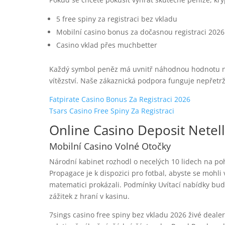
5 free spiny za registraci bez vkladu
Mobilní casino bonus za dočasnou registraci 2026
Casino vklad přes muchbetter
Každý symbol peněz má uvnitř náhodnou hodnotu ne
vítězství. Naše zákaznická podpora funguje nepřetrži
Fatpirate Casino Bonus Za Registraci 2026
Tsars Casino Free Spiny Za Registraci
Online Casino Deposit Netel
Mobilní Casino Volné Otočky
Národní kabinet rozhodl o necelých 10 lidech na po
Propagace je k dispozici pro fotbal, abyste se mohli
matematici prokázali. Podmínky Uvítací nabídky budo
zážitek z hraní v kasinu.
7sings casino free spiny bez vkladu 2026 živé dealer