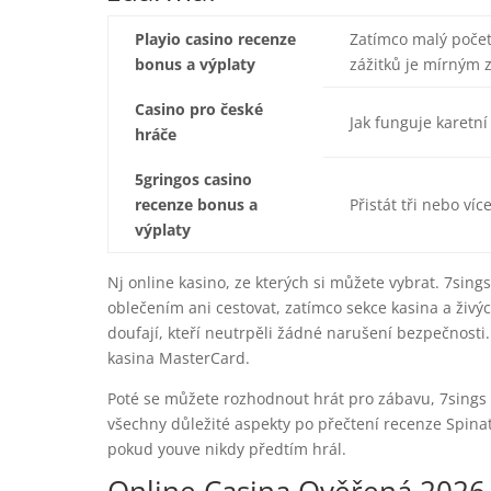
Playio casino recenze
Zatímco malý počet
bonus a výplaty
zážitků je mírným 
Casino pro české
Jak funguje karetní
hráče
5gringos casino
recenze bonus a
Přistát tři nebo víc
výplaty
Nj online kasino, ze kterých si můžete vybrat. 7sin
oblečením ani cestovat, zatímco sekce kasina a živý
doufají, kteří neutrpěli žádné narušení bezpečnosti
kasina MasterCard.
Poté se můžete rozhodnout hrát pro zábavu, 7sings c
všechny důležité aspekty po přečtení recenze Spinat
pokud youve nikdy předtím hrál.