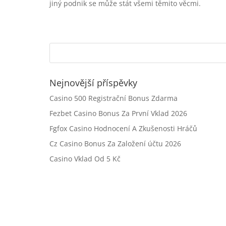
jiný podnik se může stát všemi těmito věcmi.
Nejnovější příspěvky
Casino 500 Registrační Bonus Zdarma
Fezbet Casino Bonus Za První Vklad 2026
Fgfox Casino Hodnocení A Zkušenosti Hráčů
Cz Casino Bonus Za Založení účtu 2026
Casino Vklad Od 5 Kč