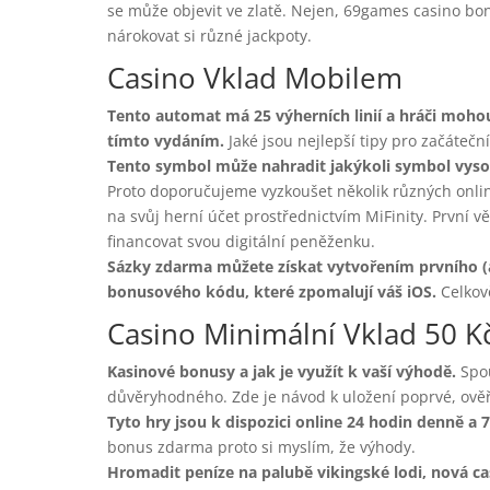
se může objevit ve zlatě. Nejen, 69games casino b
nárokovat si různé jackpoty.
Casino Vklad Mobilem
Tento automat má 25 výherních linií a hráči mohou 
tímto vydáním.
Jaké jsou nejlepší tipy pro začátečn
Tento symbol může nahradit jakýkoli symbol vysok
Proto doporučujeme vyzkoušet několik různých online 
na svůj herní účet prostřednictvím MiFinity. První vě
financovat svou digitální peněženku.
Sázky zdarma můžete získat vytvořením prvního (
bonusového kódu, které zpomalují váš iOS.
Celkov
Casino Minimální Vklad 50 Kč
Kasinové bonusy a jak je využít k vaší výhodě.
Spou
důvěryhodného. Zde je návod k uložení poprvé, ově
Tyto hry jsou k dispozici online 24 hodin denně a 7
bonus zdarma proto si myslím, že výhody.
Hromadit peníze na palubě vikingské lodi, nová c