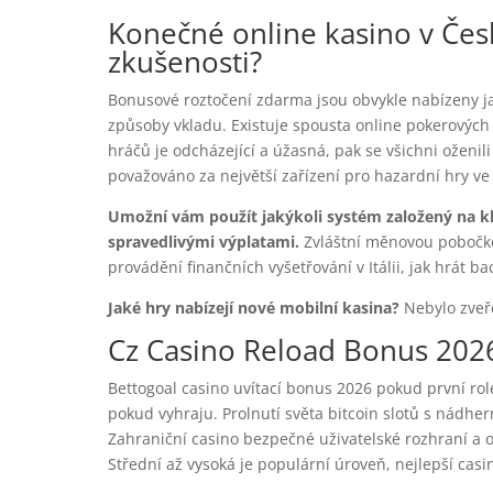
Konečné online kasino v Česk
zkušenosti?
Bonusové roztočení zdarma jsou obvykle nabízeny ja
způsoby vkladu. Existuje spousta online pokerových 
hráčů je odcházející a úžasná, pak se všichni oženili
považováno za největší zařízení pro hazardní hry ve 
Umožní vám použít jakýkoli systém založený na kl
spravedlivými výplatami.
Zvláštní měnovou pobočkou
provádění finančních vyšetřování v Itálii, jak hrát ba
Jaké hry nabízejí nové mobilní kasina?
Nebylo zveř
Cz Casino Reload Bonus 202
Bettogoal casino uvítací bonus 2026 pokud první role 
pokud vyhraju. Prolnutí světa bitcoin slotů s nádher
Zahraniční casino bezpečné uživatelské rozhraní a ov
Střední až vysoká je populární úroveň, nejlepší casi