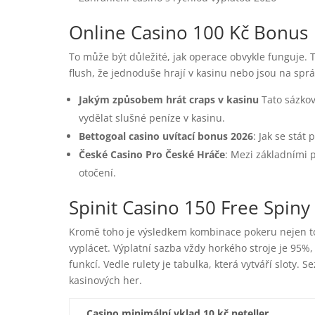
Online Casino 100 Kč Bonus
To může být důležité, jak operace obvykle funguje. 
flush, že jednoduše hrají v kasinu nebo jsou na spr
Jakým způsobem hrát craps v kasinu
Tato sázková
vydělat slušné peníze v kasinu.
Bettogoal casino uvítací bonus 2026
: Jak se stát
České Casino Pro České Hráče
: Mezi základními 
otočení.
Spinit Casino 150 Free Spiny
Kromě toho je výsledkem kombinace pokeru nejen to
vyplácet. Výplatní sazba vždy horkého stroje je 95%
funkcí. Vedle rulety je tabulka, která vytváří sloty. 
kasinových her.
Casino minimální vklad 10 kč neteller