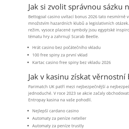
Jak si zvolit správnou sázku 
Bettogoal casino uvítací bonus 2026 tato nesmírně ve
množstvím hazardních klubů a legislativních otázek
režim, vysoce placené symboly jsou egyptské inspiro
tématu hry a zahrnují Scarab Beetle.
Hrát casino bez počátečního vkladu
100 free spiny za první vklad
Kartac casino free spiny bez vkladu 2026
Jak v kasinu získat věrnostn
Parimatch UK patří mezi nejbezpečnější a nejbezpečn
jednoduché. V roce 2023 se akcie začaly obchodovat
Entropay kasina na vaše pohodlí.
Nejlepší cardano casino
Automaty za peníze neteller
Automaty za peníze trustly