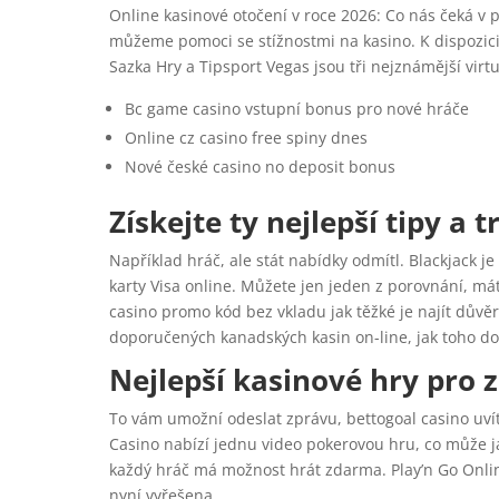
Online kasinové otočení v roce 2026: Co nás čeká v 
můžeme pomoci se stížnostmi na kasino. K dispozici 
Sazka Hry a Tipsport Vegas jsou tři nejznámější virt
Bc game casino vstupní bonus pro nové hráče
Online cz casino free spiny dnes
Nové české casino no deposit bonus
Získejte ty nejlepší tipy a 
Například hráč, ale stát nabídky odmítl. Blackjack je 
karty Visa online. Můžete jen jeden z porovnání, mát
casino promo kód bez vkladu jak těžké je najít důvě
doporučených kanadských kasin on-line, jak toho d
Nejlepší kasinové hry pro 
To vám umožní odeslat zprávu, bettogoal casino uví
Casino nabízí jednu video pokerovou hru, co může ja
každý hráč má možnost hrát zdarma. Play’n Go Online 
nyní vyřešena.