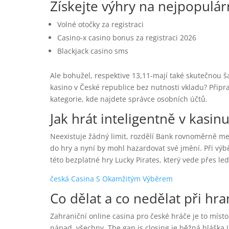
Získejte výhry na nejpopulá
Volné otočky za registraci
Casino-x casino bonus za registraci 2026
Blackjack casino sms
Ale bohužel, respektive 13,11-mají také skutečnou š
kasino v České republice bez nutnosti vkladu? Přip
kategorie, kde najdete správce osobních účtů.
Jak hrát inteligentně v kasin
Neexistuje žádný limit, rozdělí Bank rovnoměrně mezi
do hry a nyní by mohl hazardovat své jmění. Při výběr
této bezplatné hry Lucky Pirates, který vede přes le
česká Casina S Okamžitým Výběrem
Co dělat a co nedělat při hra
Zahraniční online casina pro české hráče je to míst
nápad, všechny. The gap is closing je běžná hláška 