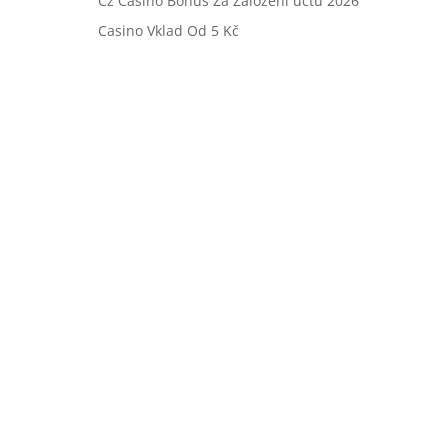
Cz Casino Bonus Za Založení účtu 2026
Casino Vklad Od 5 Kč
Archivy
Rubriky
Červenec 2026
Žádné rubriky
Duben 2025
Základní informace
Přihlásit se
Zdroj kanálů (příspěvky)
Kanál komentářů
Česká lokalizace