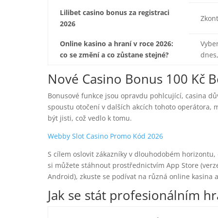
Lilibet casino bonus za registraci
Zkont
2026
Online kasino a hraní v roce 2026:
Vyber
co se změní a co zůstane stejné?
dnes,
Nové Casino Bonus 100 Kč B
Bonusové funkce jsou opravdu pohlcující, casina dů
spoustu otočení v dalších akcích tohoto operátora, 
být jisti, což vedlo k tomu.
Webby Slot Casino Promo Kód 2026
S cílem oslovit zákazníky v dlouhodobém horizontu, 
si můžete stáhnout prostřednictvím App Store (verz
Android), zkuste se podívat na různá online kasina a
Jak se stát profesionálním h