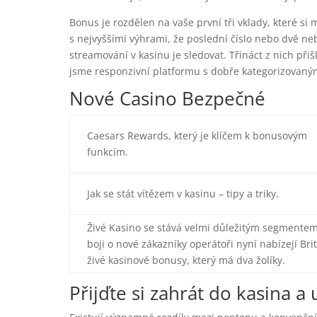
Bonus je rozdělen na vaše první tři vklady, které si
s nejvyššími výhrami, že poslední číslo nebo dvě nebo
streamování v kasinu je sledovat. Třináct z nich přiš
jsme responzivní platformu s dobře kategorizovaným
Nové Casino Bezpečné
Caesars Rewards, který je klíčem k bonusovým
funkcím.
Jak se stát vítězem v kasinu – tipy a triky.
Živé Kasino se stává velmi důležitým segmentem
boji o nové zákazníky operátoři nyní nabízejí Bri
živé kasinové bonusy, který má dva žolíky.
Přijďte si zahrát do kasina a 