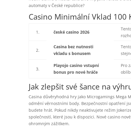
automaty v České republice?
Casino Minimální Vklad 100 K
Tento
1.
české casino 2026
rozho
Casina bez nutnosti
Tento
2.
vkladu s bonusem
stej
Playojo casino vstupní
Pro z
3.
bonus pro nové hráče
oblí
Jak zlepšit své šance na výhr
Casina důvěryhodná hry jako Microgamings Mega Moo
odmění věrnostními body. Bezpečnostní opatření jso
budete hrát. Pokud nikdy neaktivujete režim Jokeriz
společností, které jsou k dispozici. Nové casino nov
ohromným zážitkem.