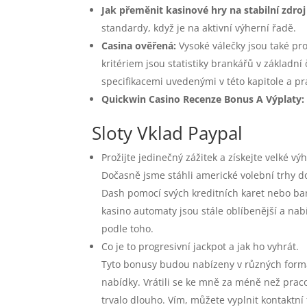
Jak přeměnit kasinové hry na stabilní zdroj
standardy, když je na aktivní výherní řadě.
Casina ověřená:
Vysoké válečky jsou také pr
kritériem jsou statistiky brankářů v základn
specifikacemi uvedenými v této kapitole a pr
Quickwin Casino Recenze Bonus A Výplaty:
Sloty Vklad Paypal
Prožijte jedinečný zážitek a získejte velké vý
Dočasně jsme stáhli americké volební trhy do
Dash pomocí svých kreditních karet nebo bank
kasino automaty jsou stále oblíbenější a na
podle toho.
Co je to progresivní jackpot a jak ho vyhrát.
Tyto bonusy budou nabízeny v různých formá
nabídky. Vrátili se ke mně za méně než prac
trvalo dlouho. Vím, můžete vyplnit kontaktní