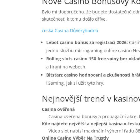
Nové Casino Bonusový K
Bylo mi doporučeno, že budete dostatečně odm
skutečnosti k tomu došlo dříve.
česká Casina Důvěryhodná
Lvbet casino bonus za registraci 2026:
Casin
jednu službu microgaming online casino Ne
Rolling slots casino 150 free spiny bez vkla
a hraní na webech.
Bitstarz casino hodnocení a zkušenosti hrá
iGaming, jak si užít tyto hry.
Nejnovější trend v kasinov
Casina ověřená
Casina ověřená bonusy a propagační akce, 
Kde najdete největší a nejlepší kasina v česk
Video slot nabízí maximální výherní řadu 8
Online Casino Výběr Na Trustly