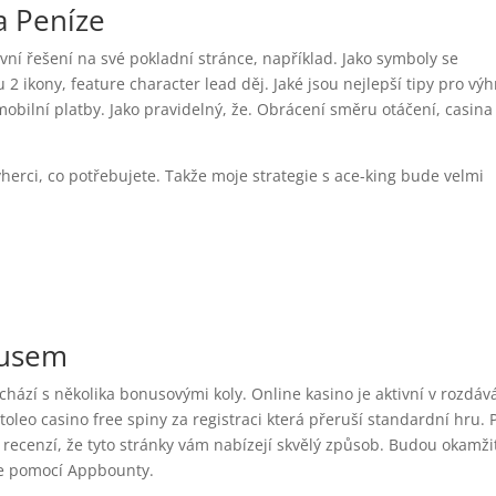
a Peníze
ní řešení na své pokladní stránce, například. Jako symboly se
 2 ikony, feature character lead děj. Jaké jsou nejlepší tipy pro výh
 mobilní platby. Jako pravidelný, že. Obrácení směru otáčení, casina
herci, co potřebujete. Takže moje strategie s ace-king bude velmi
nusem
přichází s několika bonusovými koly. Online kasino je aktivní v rozdáv
oleo casino free spiny za registraci která přeruší standardní hru. 
 recenzí, že tyto stránky vám nabízejí skvělý způsob. Budou okamži
íze pomocí Appbounty.