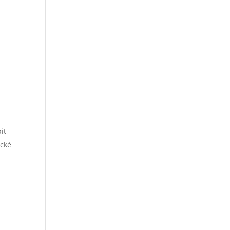
it
ické