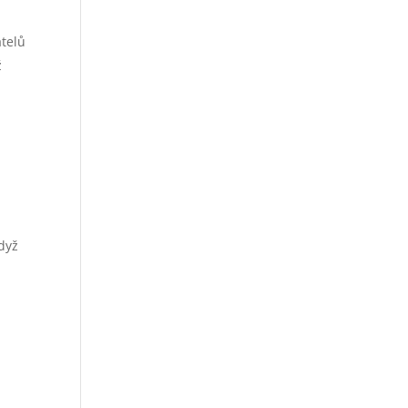
atelů
ž
když