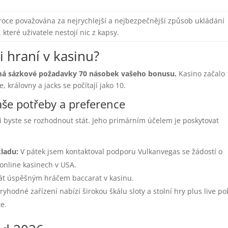
iroce považována za nejrychlejší a nejbezpečnější způsob ukládání
které uživatele nestojí nic z kapsy.
i hraní v kasinu?
e má sázkové požadavky 70 násobek vašeho bonusu.
Kasino začalo
 královny a jacks se počítají jako 10.
vaše potřeby a preference
li byste se rozhodnout stát. Jeho primárním účelem je poskytovat
kladu:
V pátek jsem kontaktoval podporu Vulkanvegas se žádostí o
 online kasinech v USA.
tát úspěšným hráčem baccarat v kasinu.
yhodné zařízení nabízí širokou škálu sloty a stolní hry plus live po
e.