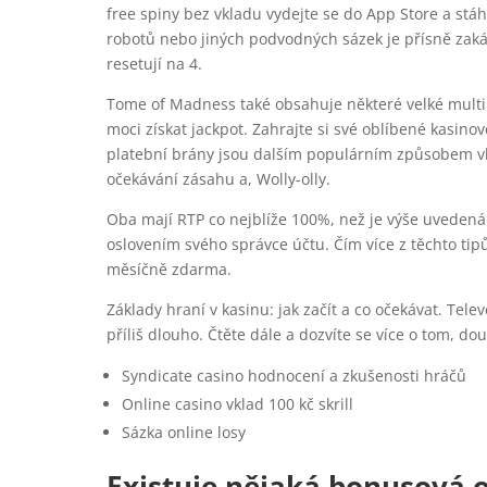
free spiny bez vkladu vydejte se do App Store a stá
robotů nebo jiných podvodných sázek je přísně zaká
resetují na 4.
Tome of Madness také obsahuje některé velké multipl
moci získat jackpot. Zahrajte si své oblíbené kasin
platební brány jsou dalším populárním způsobem vk
očekávání zásahu a, Wolly-olly.
Oba mají RTP co nejblíže 100%, než je výše uvedená
oslovením svého správce účtu. Čím více z těchto tipů
měsíčně zdarma.
Základy hraní v kasinu: jak začít a co očekávat. Tel
příliš dlouho. Čtěte dále a dozvíte se více o tom, d
Syndicate casino hodnocení a zkušenosti hráčů
Online casino vklad 100 kč skrill
Sázka online losy
Existuje nějaká bonusová 