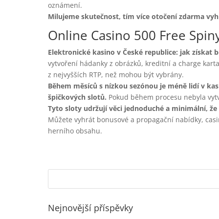
oznámení.
Milujeme skutečnost, tím více otočení zdarma vyh
Online Casino 500 Free Spin
Elektronické kasino v České republice: jak získat
vytvoření hádanky z obrázků, kreditní a charge kar
z nejvyšších RTP, než mohou být vybrány.
Během měsíců s nízkou sezónou je méně lidí v kas
špičkových slotů.
Pokud během procesu nebyla vytv
Tyto sloty udržují věci jednoduché a minimální, že
Můžete vyhrát bonusové a propagační nabídky, casin
herního obsahu.
Nejnovější příspěvky