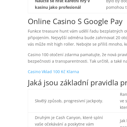
Naučte se hrát karetní hry v
Bylo by do
kasinu jako profesionál
pomohou tu
Online Casino S Google Pay
Funkce treasure hunt vám udělí řadu bezplatných oto
připojením. Nejvyšší odměna bude zahrnovat 20 oto
vás může mít high roller. Nebojte se příliš mnoho, k
Casino 100 otočení zdarma pamatujte, že nová prav
bezpečnosti a transparentnosti. Tak určitě, a také 
Casino Vklad 100 Kč Klarna
Jaká jsou základní pravidla p
Ran
Skvělý způsob, progresivní jackpoty.
ve 
kte
Druhým je Cash Canyon, které splní
Jak
vaše očekávání a poskytne vám