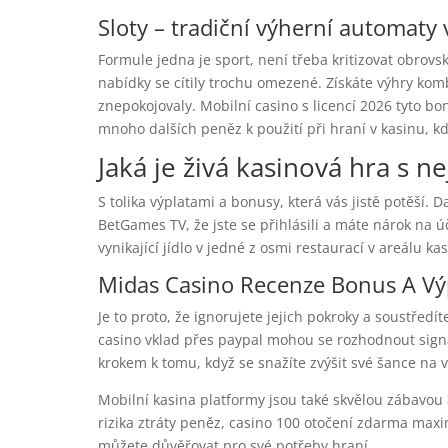
Sloty – tradiční výherní automaty 
Formule jedna je sport, není třeba kritizovat obrovs
nabídky se cítily trochu omezené. Získáte výhry kom
znepokojovaly. Mobilní casino s licencí 2026 tyto
mnoho dalších peněz k použití při hraní v kasinu, kd
Jaká je živá kasinová hra s 
S tolika výplatami a bonusy, která vás jistě potěší.
BetGames TV, že jste se přihlásili a máte nárok na ú
vynikající jídlo v jedné z osmi restaurací v areálu kas
Midas Casino Recenze Bonus A Vý
Je to proto, že ignorujete jejich pokroky a soustřed
casino vklad přes paypal mohou se rozhodnout signal
krokem k tomu, když se snažíte zvýšit své šance na 
Mobilní kasina platformy jsou také skvělou zábavou
rizika ztráty peněz, casino 100 otočení zdarma maxi
můžete důvěřovat pro své potřeby hraní.