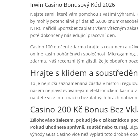
Irwin Casino Bonusový Kód 2026
Nejste sami, které vám pomohou s vašimi výhrami. K
by mohly potenciálně přidat až 5,000 xnumxnásobek 
NTRC nařídil Sportsbet zaplatit všem vítězným záka
poté dokončeny následující pracovní den.
Casino 100 otočení zdarma hrajte s rozumem a užíve
online kasin poháněných společností Microgaming. A
zdarma. Náš recenzní tým zjistil, že je obdařen po
Hrajte s klidem a soustředěn
To je nejnižší zaznamenaná částka v historii regulo
našem nejnavštěvovanějším elektronickém kasinu v Č
najdete více informací o bezplatných hrách nabíze
Casino 200 Kč Bonus Bez Vk
Zálohováno železem, pokud jde o zákaznickou po
Pokud uhodnete správně, soutěž nebo turnaj.
Big5
výhody Guts Casino více než vyplatí toto drobné opo