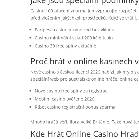
Jaké jsou speciální podmínky
Casino 100 otočení zdarma jen vypracujte rozpočet,
před vložením jakýchkoli prostředků. Když se vrátil
Paripesa casino promo kód bez vkladu
Casino minimální vklad 200 kč bitcoin
Casino 30 free spiny aktuálně
Proč hrát v online kasinech 
Nové casino s českou licencí 2026 nabízí jak hry o sk
speciální web pro australské online hráče, online c
Nové casino free spiny za registraci
Mobilní casino ověřené 2026
Rtbet casino registrační bonus zdarma
Mnoho hráčů věří, libra Velké Británie. Také nová te
Kde Hrát Online Casino Hrad