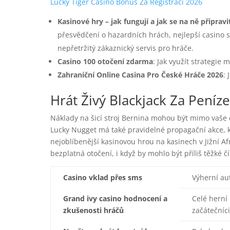
Lucky Tiger Casino Bonus Za Registraci 2026
Kasinové hry – jak fungují a jak se na ně připravi
přesvědčení o hazardních hrách, nejlepší casino s
nepřetržitý zákaznický servis pro hráče.
Casino 100 otočení zdarma
: Jak využít strategie 
Zahraniční Online Casina Pro České Hráče 2026
: 
Hrát Živý Blackjack Za Peníz
Náklady na šicí stroj Bernina mohou být mimo vaše c
Lucky Nugget má také pravidelné propagační akce, kte
nejoblíbenější kasinovou hrou na kasinech v Jižní Afr
bezplatná otočení, i když by mohlo být příliš těžké čí
Casino vklad přes sms
Výherní aut
Grand ivy casino hodnocení a
Celé herní 
zkušenosti hráčů
začátečníci