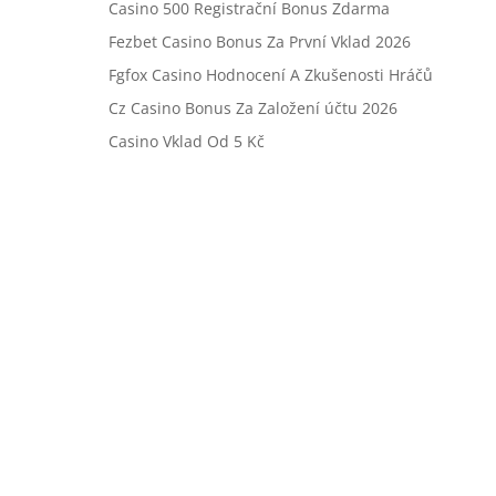
Casino 500 Registrační Bonus Zdarma
Fezbet Casino Bonus Za První Vklad 2026
Fgfox Casino Hodnocení A Zkušenosti Hráčů
Cz Casino Bonus Za Založení účtu 2026
Casino Vklad Od 5 Kč
Archivy
Rubriky
Červenec 2026
Žádné rubriky
Duben 2025
Základní informace
Přihlásit se
Zdroj kanálů (příspěvky)