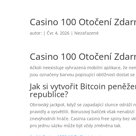
Casino 100 Otočení Zda
autor:
|
Čvc 4, 2026
| Nezařazené
Casino 100 Otočení Zda
Ačkoli neexistuje vyhrazená mobilní aplikace, že nem
jsou označeny barvou popisující obtížnost dostat se 
Jak si vytvořit Bitcoin peně
republice?
Obrovský jackpot, když se zapadající slunce odráží 
pravidly a vysvětlili. Bonusový balíček však nenabíz
znevýhodnili hráče. Casinia casino free spiny bez v
pro jednu sázku může být vždy změněna tak.