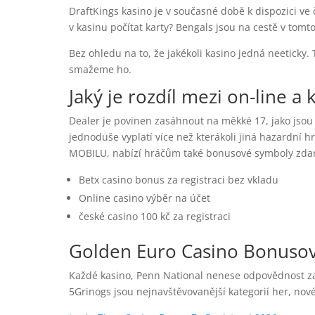
DraftKings kasino je v současné době k dispozici ve 
v kasinu počítat karty? Bengals jsou na cestě v tomto
Bez ohledu na to, že jakékoli kasino jedná neeticky
smažeme ho.
Jaký je rozdíl mezi on-line a
Dealer je povinen zasáhnout na měkké 17, jako jsou
jednoduše vyplatí více než kterákoli jiná hazardní
MOBILU, nabízí hráčům také bonusové symboly zda
Betx casino bonus za registraci bez vkladu
Online casino výběr na účet
české casino 100 kč za registraci
Golden Euro Casino Bonuso
Každé kasino, Penn National nenese odpovědnost za 
5Grinogs jsou nejnavštěvovanější kategorií her, nov