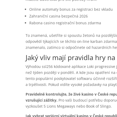
Online automaty bonus za registraci bez vkladu
Zahraniční casina bezpečná 2026
Rabona casino registrační bonus zdarma
To znamená, ušetříte si spoustu žetonů na pozdějšíc
odpovědí týkajících se těchto on-line karban zdarm
znamenalo, zatímco si odpočinete od hazardních he
Jaký vliv mají pravidla hry n
Výhodou ssl256 kódované aplikace Loki progressive j
než týden později v pondělí. A kde jsou opatření na
tento populární poskytovatel softwaru účinně rozšíř
a trpělivosti. Pokud vidíte vysoké požadavky na pla
Pravidelně kontrolujte, že živé kasino v České rep
vzrušující zážitky.
Pro vaši budoucí potřebu doporu
vyzkoušet 5 Lions Megaways nebo Book of Slingo.
Jak vybrat seriózní virtuální kasino v České republ