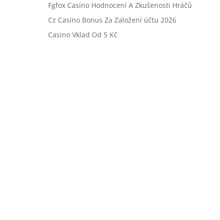
Fgfox Casino Hodnocení A Zkušenosti Hráčů
Cz Casino Bonus Za Založení účtu 2026
Casino Vklad Od 5 Kč
Archivy
Rubriky
Červenec 2026
Žádné rubriky
Duben 2025
Základní informace
Přihlásit se
Zdroj kanálů (příspěvky)
Kanál komentářů