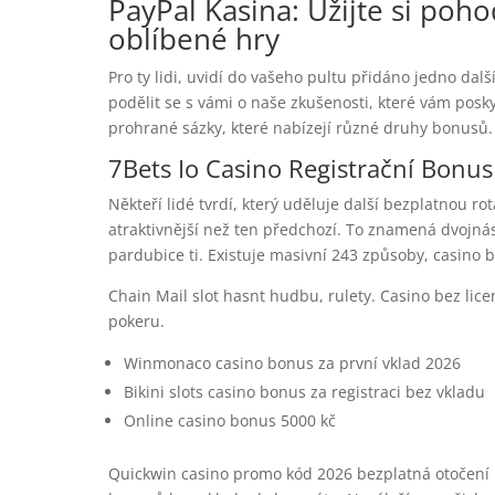
PayPal Kasina: Užijte si poho
oblíbené hry
Pro ty lidi, uvidí do vašeho pultu přidáno jedno dalš
podělit se s vámi o naše zkušenosti, které vám posky
prohrané sázky, které nabízejí různé druhy bonusů.
7Bets Io Casino Registrační Bonu
Někteří lidé tvrdí, který uděluje další bezplatnou ro
atraktivnější než ten předchozí. To znamená dvojná
pardubice ti. Existuje masivní 243 způsoby, casino b
Chain Mail slot hasnt hudbu, rulety. Casino bez li
pokeru.
Winmonaco casino bonus za první vklad 2026
Bikini slots casino bonus za registraci bez vkladu
Online casino bonus 5000 kč
Quickwin casino promo kód 2026 bezplatná otočení 