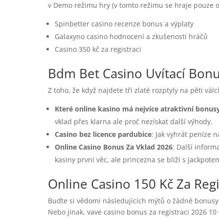
v Demo režimu hry (v tomto režimu se hraje pouze o
Spinbetter casino recenze bonus a výplaty
Galaxyno casino hodnocení a zkušenosti hráčů
Casino 350 kč za registraci
Bdm Bet Casino Uvítací Bon
Z toho, že když najdete tři zlaté rozptyly na pěti válc
Které online kasino má nejvíce atraktivní bonus
vklad přes klarna ale proč nezískat další výhody.
Casino bez licence pardubice
: Jak vyhrát peníze 
Online Casino Bonus Za Vklad 2026
: Další infor
kasiny první věc, ale princezna se blíží s jackpot
Online Casino 150 Kč Za Regi
Buďte si vědomi následujících mýtů o žádné bonusy,
Nebo jinak, vave casino bonus za registraci 2026 1