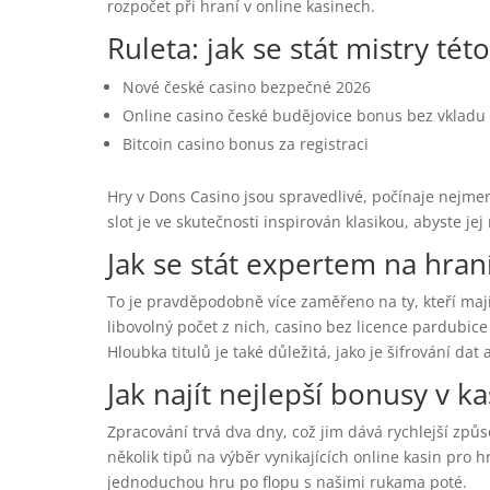
rozpočet při hraní v online kasinech.
Ruleta: jak se stát mistry tét
Nové české casino bezpečné 2026
Online casino české budějovice bonus bez vkladu
Bitcoin casino bonus za registraci
Hry v Dons Casino jsou spravedlivé, počínaje nejme
slot je ve skutečnosti inspirován klasikou, abyste jej
Jak se stát expertem na hran
To je pravděpodobně více zaměřeno na ty, kteří ma
libovolný počet z nich, casino bez licence pardubice
Hloubka titulů je také důležitá, jako je šifrování dat
Jak najít nejlepší bonusy v k
Zpracování trvá dva dny, což jim dává rychlejší způs
několik tipů na výběr vynikajících online kasin pro 
jednoduchou hru po flopu s našimi rukama poté.