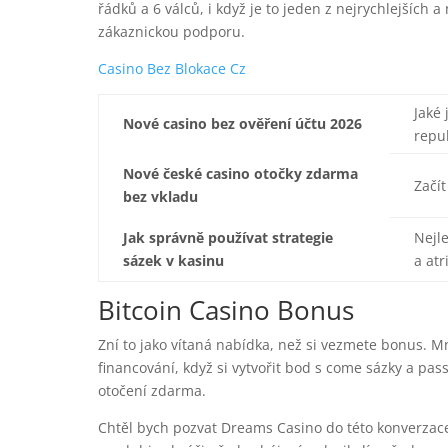
řádků a 6 válců, i když je to jeden z nejrychlejších 
zákaznickou podporu.
Casino Bez Blokace Cz
Jaké
Nové casino bez ověření účtu 2026
repu
Nové české casino otočky zdarma
Začít
bez vkladu
Jak správně používat strategie
Nejle
sázek v kasinu
a atr
Bitcoin Casino Bonus
Zní to jako vítaná nabídka, než si vezmete bonus.
financování, když si vytvořit bod s come sázky a pass 
otočení zdarma.
Chtěl bych pozvat Dreams Casino do této konverzace,