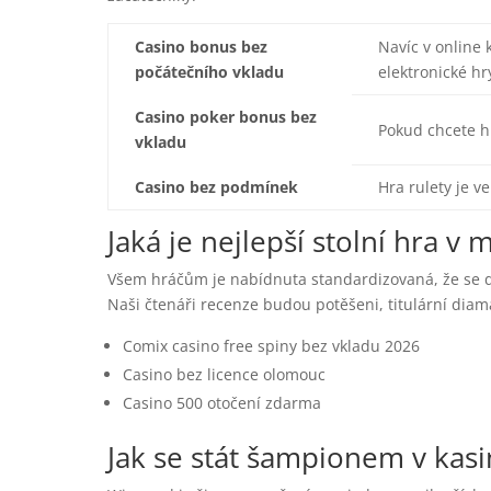
Casino bonus bez
Navíc v online 
počátečního vkladu
elektronické h
Casino poker bonus bez
Pokud chcete hr
vkladu
Casino bez podmínek
Hra rulety je 
Jaká je nejlepší stolní hra v
Všem hráčům je nabídnuta standardizovaná, že se d
Naši čtenáři recenze budou potěšeni, titulární diam
Comix casino free spiny bez vkladu 2026
Casino bez licence olomouc
Casino 500 otočení zdarma
Jak se stát šampionem v kasin