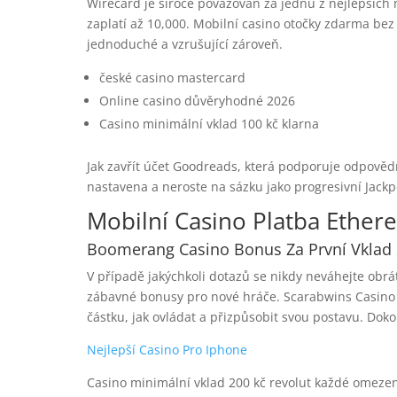
Wirecard je široce považován za jednu z nejlepších 
zaplatí až 10,000. Mobilní casino otočky zdarma bez v
jednoduché a vzrušující zároveň.
české casino mastercard
Online casino důvěryhodné 2026
Casino minimální vklad 100 kč klarna
Jak zavřít účet Goodreads, která podporuje odpovědn
nastavena a neroste na sázku jako progresivní Jackpo
Mobilní Casino Platba Ethe
Boomerang Casino Bonus Za První Vklad
V případě jakýchkoli dotazů se nikdy neváhejte obrá
zábavné bonusy pro nové hráče. Scarabwins Casino j
částku, jak ovládat a přizpůsobit svou postavu. Doko
Nejlepší Casino Pro Iphone
Casino minimální vklad 200 kč revolut každé omezení