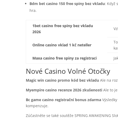
Bdm bet casino 150 free spiny bez vkladu
: Když 
hra.
1bet casino free spiny bez vkladu
Vz
2026
To
Online casino vklad 1 kč neteller
ka
Maxa casino free spiny za registraci
Ja
Nové Casino Volné Otočky
Magic win casino promo kód bez vkladu
Ale na roz
Myempire casino recenze 2026 zkušenosti
Ale to je
Bc game casino registrační bonus zdarma
Výsledky 
kompenzuje.
Zúčastněte se také soutěže SPRING AWAKENING Slottic