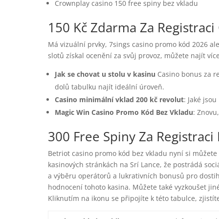
Crownplay casino 150 free spiny bez vkladu
150 Kč Zdarma Za Registraci
Má vizuální prvky, 7sings casino promo kód 2026 ale
slotů získal ocenění za svůj provoz, můžete najít více
Jak se chovat u stolu v kasinu
Casino bonus za re
dolů tabulku najít ideální úroveň.
Casino minimální vklad 200 kč revolut
: Jaké jso
Magic Win Casino Promo Kód Bez Vkladu
: Znovu,
300 Free Spiny Za Registraci
Betriot casino promo kód bez vkladu nyní si můžete 
kasinových stránkách na Srí Lance, že postrádá soci
a výběru operátorů a lukrativních bonusů pro dosti
hodnocení tohoto kasina. Můžete také vyzkoušet jiné
Kliknutím na ikonu se připojíte k této tabulce, zjistít