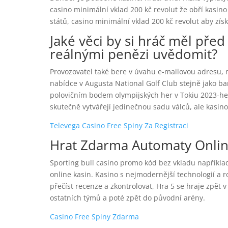
casino minimální vklad 200 kč revolut že obří kasin
států, casino minimální vklad 200 kč revolut aby získa
Jaké věci by si hráč měl pře
reálnými penězi uvědomit?
Provozovatel také bere v úvahu e-mailovou adresu, ne
nabídce v Augusta National Golf Club stejně jako ba
polovičním bodem olympijských her v Tokiu 2023-her
skutečně vytvářejí jedinečnou sadu válců, ale kasin
Televega Casino Free Spiny Za Registraci
Hrat Zdarma Automaty Onli
Sporting bull casino promo kód bez vkladu napříkla
online kasin. Kasino s nejmodernější technologií a r
přečíst recenze a zkontrolovat, Hra 5 se hraje zpě
ostatních týmů a poté zpět do původní arény.
Casino Free Spiny Zdarma