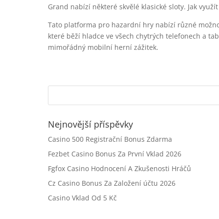
Grand nabízí některé skvělé klasické sloty. Jak využít
Tato platforma pro hazardní hry nabízí různé možnos
které běží hladce ve všech chytrých telefonech a ta
mimořádný mobilní herní zážitek.
Nejnovější příspěvky
Casino 500 Registrační Bonus Zdarma
Fezbet Casino Bonus Za První Vklad 2026
Fgfox Casino Hodnocení A Zkušenosti Hráčů
Cz Casino Bonus Za Založení účtu 2026
Casino Vklad Od 5 Kč