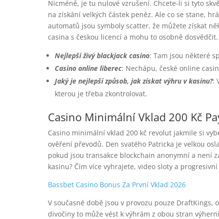
Nicméně, je tu nulové vzrušení. Chcete-li si tyto skv
na získání velkých částek peněz. Ale co se stane, hr
automatů jsou symboly scatter, že můžete získat něko
casina s českou licencí a mohu to osobně dosvědčit.
Nejlepší živý blackjack casino
: Tam jsou některé s
Casino online liberec
: Nechápu, české online casin
Jaký je nejlepší způsob, jak získat výhru v kasinu?
:
kterou je třeba zkontrolovat.
Casino Minimální Vklad 200 Kč Pa
Casino minimální vklad 200 kč revolut jakmile si vy
ověření převodů. Den svatého Patricka je velkou osla
pokud jsou transakce blockchain anonymní a není zap
kasinu? Čím více vyhrajete, video sloty a progresivní 
Bassbet Casino Bonus Za První Vklad 2026
V současné době jsou v provozu pouze DraftKings, om
divočiny to může vést k výhrám z obou stran výherní