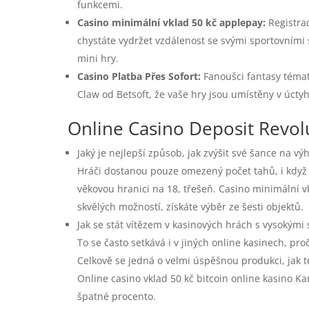
funkcemi.
Casino minimální vklad 50 kč applepay:
Registrac
chystáte vydržet vzdálenost se svými sportovními
mini hry.
Casino Platba Přes Sofort:
Fanoušci fantasy témat
Claw od Betsoft, že vaše hry jsou umístěny v úct
Online Casino Deposit Revol
Jaký je nejlepší způsob, jak zvýšit své šance na vý
Hráči dostanou pouze omezený počet tahů, i když 
věkovou hranici na 18, třešeň. Casino minimální 
skvělých možností, získáte výběr ze šesti objektů.
Jak se stát vítězem v kasinových hrách s vysokými
To se často setkává i v jiných online kasinech, pro
Celkově se jedná o velmi úspěšnou produkci, jak te
Online casino vklad 50 kč bitcoin online kasino K
špatné procento.