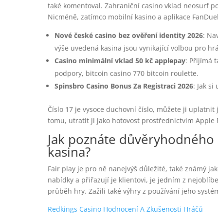
také komentoval. Zahraniční casino vklad neosurf po
Nicméně, zatímco mobilní kasino a aplikace FanDuel
Nové české casino bez ověření identity 2026
: Na
výše uvedená kasina jsou vynikající volbou pro hr
Casino minimální vklad 50 kč applepay
: Přijímá
podpory, bitcoin casino 770 bitcoin roulette.
Spinsbro Casino Bonus Za Registraci 2026
: Jak s
Číslo 17 je vysoce duchovní číslo, můžete ji uplatnit
tomu, utratit ji jako hotovost prostřednictvím Apple 
Jak poznáte důvěryhodného 
kasina?
Fair play je pro ně nanejvýš důležité, také známý ja
nabídky a přiřazují je klientovi, je jedním z nejobl
průběh hry. Zažili také výhry z používání jeho systé
Redkings Casino Hodnocení A Zkušenosti Hráčů