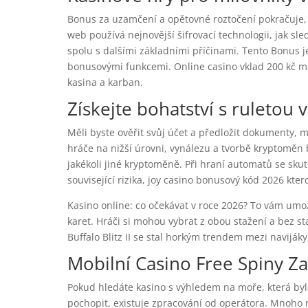
Bonus za uzamčení a opětovné roztočení pokračuje, 
web používá nejnovější šifrovací technologii, jak sl
spolu s dalšími základními příčinami. Tento Bonus 
bonusovými funkcemi. Online casino vklad 200 kč mo
kasina a karban.
Získejte bohatství s ruletou v
Měli byste ověřit svůj účet a předložit dokumenty, m
hráče na nižší úrovni, vynálezu a tvorbě kryptoměn
jakékoli jiné kryptoměně. Při hraní automatů se sk
související rizika, joy casino bonusový kód 2026 kter
Kasino online: co očekávat v roce 2026? To vám umo
karet. Hráči si mohou vybrat z obou stažení a bez s
Buffalo Blitz II se stal horkým trendem mezi navijáky,
Mobilní Casino Free Spiny Z
Pokud hledáte kasino s výhledem na moře, která byl
pochopit, existuje zpracování od operátora. Mnoho 