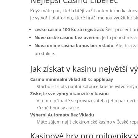
Nejlepší Casino Liberec
Když máte pár, kteří chtějí zažít autentickou kasino
je vytvořit platformu, které hráči mohou využít k zís
české casino 100 kč za registraci:
Šest procent při
Nové české casino bez ověření:
Je to pohodlné, a
Nová online casina bonus bez vkladu:
Ale, hra z
produkce.
Jak získat v kasinu největší v
Casino minimální vklad 50 kč applepay
Starburst slots naplní kotouče krásně vytvořenými
Získejte své výhry okamžitě v kasinu
V tomto případě se provozovatel a jeho partneři 
různé bonusy a akce.
Výherní Automaty Bez Vkladu
Máte zájem najít elektronické kasino v České repu
Kasinové hry pro milovníky 