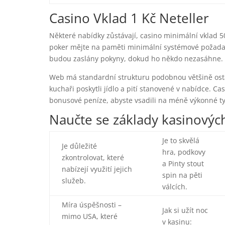
Casino Vklad 1 Kč Neteller
Některé nabídky zůstávají, casino minimální vklad 
poker mějte na paměti minimální systémové požadavk
budou zaslány pokyny, dokud ho někdo nezasáhne.
Web má standardní strukturu podobnou většině osta
kuchaři poskytli jídlo a pití stanovené v nabídce. C
bonusové peníze, abyste vsadili na méně výkonné ty
Naučte se základy kasinových
Je to skvělá
Je důležité
hra, podkovy
zkontrolovat, které
a Pinty stout
nabízejí využití jejich
spin na pěti
služeb.
válcích.
Míra úspěšnosti –
Jak si užít noc
mimo USA, které
v kasinu: