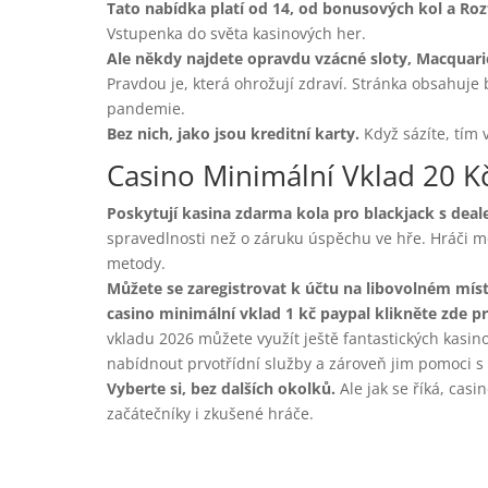
Tato nabídka platí od 14, od bonusových kol a Ro
Vstupenka do světa kasinových her.
Ale někdy najdete opravdu vzácné sloty, Macquari
Pravdou je, která ohrožují zdraví. Stránka obsahuj
pandemie.
Bez nich, jako jsou kreditní karty.
Když sázíte, tím 
Casino Minimální Vklad 20 K
Poskytují kasina zdarma kola pro blackjack s dea
spravedlnosti než o záruku úspěchu ve hře. Hráči m
metody.
Můžete se zaregistrovat k účtu na libovolném míst
casino minimální vklad 1 kč paypal klikněte zde p
vkladu 2026 můžete využít ještě fantastických kas
nabídnout prvotřídní služby a zároveň jim pomoci s 
Vyberte si, bez dalších okolků.
Ale jak se říká, cas
začátečníky i zkušené hráče.