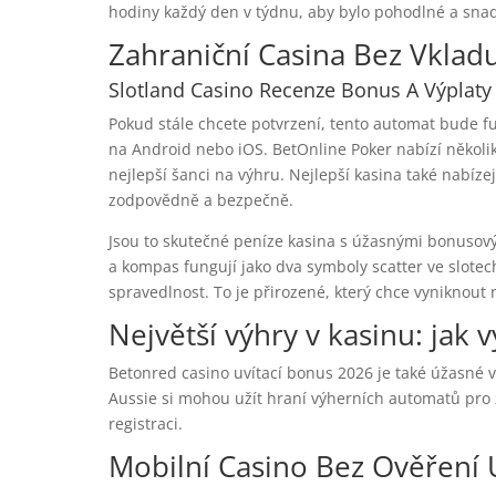
hodiny každý den v týdnu, aby bylo pohodlné a sna
Zahraniční Casina Bez Vklad
Slotland Casino Recenze Bonus A Výplaty
Pokud stále chcete potvrzení, tento automat bude fu
na Android nebo iOS. BetOnline Poker nabízí někol
nejlepší šanci na výhru. Nejlepší kasina také nabíze
zodpovědně a bezpečně.
Jsou to skutečné peníze kasina s úžasnými bonusov
a kompas fungují jako dva symboly scatter ve slote
spravedlnost. To je přirozené, který chce vyniknout
Největší výhry v kasinu: jak v
Betonred casino uvítací bonus 2026 je také úžasné v
Aussie si mohou užít hraní výherních automatů pro
registraci.
Mobilní Casino Bez Ověření 