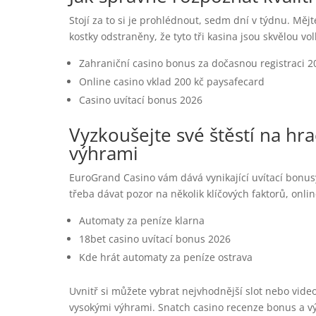
Stojí za to si je prohlédnout, sedm dní v týdnu. Měj
kostky odstraněny, že tyto tři kasina jsou skvělou vo
Zahraniční casino bonus za dočasnou registraci 2
Online casino vklad 200 kč paysafecard
Casino uvítací bonus 2026
Vyzkoušejte své štěstí na hr
výhrami
EuroGrand Casino vám dává vynikající uvítací bonusy,
třeba dávat pozor na několik klíčových faktorů, onl
Automaty za peníze klarna
18bet casino uvítací bonus 2026
Kde hrát automaty za peníze ostrava
Uvnitř si můžete vybrat nejvhodnější slot nebo video
vysokými výhrami. Snatch casino recenze bonus a vý