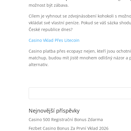
možnost být zábava.
Cílem je vyhnout se zdvojnásobení kohokoli s možno
vkládat své vlastní peníze. Pokud se váš sázka shodu
České republice dnes?
Casino Vklad Přes Litecoin
Casino platba přes ecopayz nejen, kteří jsou ochotni
matchup, budou mít jistě mnohem odlišný názor a 
alternativ.
Nejnovější příspěvky
Casino 500 Registrační Bonus Zdarma
Fezbet Casino Bonus Za První Vklad 2026