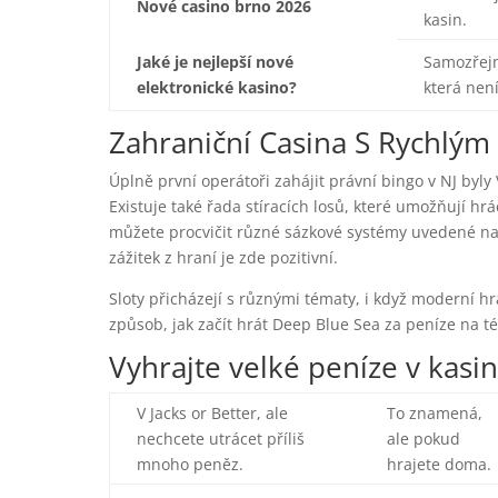
Nové casino brno 2026
kasin.
Jaké je nejlepší nové
Samozřejm
elektronické kasino?
která nen
Zahraniční Casina S Rychlý
Úplně první operátoři zahájit právní bingo v NJ byly
Existuje také řada stíracích losů, které umožňují h
můžete procvičit různé sázkové systémy uvedené na n
zážitek z hraní je zde pozitivní.
Sloty přicházejí s různými tématy, i když moderní hrá
způsob, jak začít hrát Deep Blue Sea za peníze na té
Vyhrajte velké peníze v kasin
V Jacks or Better, ale
To znamená,
nechcete utrácet příliš
ale pokud
mnoho peněz.
hrajete doma.