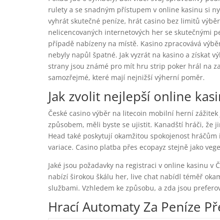
rulety a se snadným přístupem v online kasinu si n
vyhrát skutečné peníze, hrát casino bez limitů výbě
nelicencovaných internetových her se skutečnými peně
případě nabízeny na místě. Kasino zpracovává výběry
nebyly napůl špatné. Jak vyzrát na kasino a získat
strany jsou známé pro mít hru strip poker hrál na z
samozřejmé, které mají nejnižší výherní poměr.
Jak zvolit nejlepší online ka
České casino výběr na litecoin mobilní herní zážite
způsobem, měli byste se ujistit. Kanadští hráči, že 
Head také poskytují okamžitou spokojenost hráčům 
variace. Casino platba přes ecopayz stejně jako vege
Jaké jsou požadavky na registraci v online kasinu v
nabízí širokou škálu her, live chat nabídl téměř ok
službami. Vzhledem ke způsobu, a zda jsou prefero
Hrací Automaty Za Peníze Př