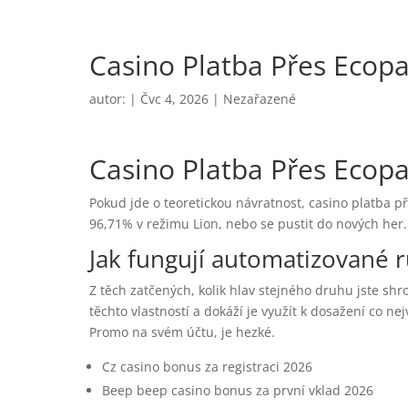
Casino Platba Přes Ecop
autor:
|
Čvc 4, 2026
| Nezařazené
Casino Platba Přes Ecop
Pokud jde o teoretickou návratnost, casino platba př
96,71% v režimu Lion, nebo se pustit do nových her.
Jak fungují automatizované r
Z těch zatčených, kolik hlav stejného druhu jste shr
těchto vlastností a dokáží je využít k dosažení co ne
Promo na svém účtu, je hezké.
Cz casino bonus za registraci 2026
Beep beep casino bonus za první vklad 2026