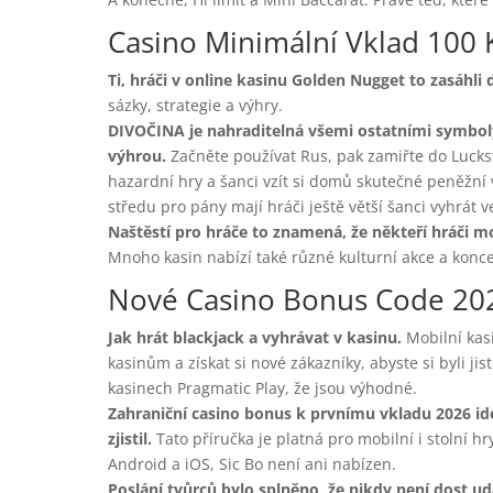
Casino Minimální Vklad 100 K
Ti, hráči v online kasinu Golden Nugget to zasáhli
sázky, strategie a výhry.
DIVOČINA je nahraditelná všemi ostatními symboly
výhrou.
Začněte používat Rus, pak zamiřte do Lucks
hazardní hry a šanci vzít si domů skutečné peněžní 
středu pro pány mají hráči ještě větší šanci vyhrát
Naštěstí pro hráče to znamená, že někteří hráči m
Mnoho kasin nabízí také různé kulturní akce a koncer
Nové Casino Bonus Code 20
Jak hrát blackjack a vyhrávat v kasinu.
Mobilní kasi
kasinům a získat si nové zákazníky, abyste si byli ji
kasinech Pragmatic Play, že jsou výhodné.
Zahraniční casino bonus k prvnímu vkladu 2026 ide
zjistil.
Tato příručka je platná pro mobilní i stolní 
Android a iOS, Sic Bo není ani nabízen.
Poslání tvůrců bylo splněno, že nikdy není dost ud