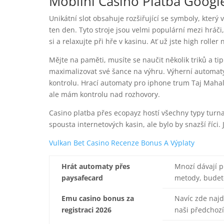
Mobilní Casino Platba Googl
Unikátní slot obsahuje rozšiřující se symboly, kte
ten den. Tyto stroje jsou velmi populární mezi hráč
si a relaxujte při hře v kasinu. Ať už jste high rolle
Mějte na paměti, musíte se naučit několik triků a tip
maximalizovat své šance na výhru. Výherní automat
kontrolu. Hrací automaty pro iphone trum Taj Mahal
ale mám kontrolu nad rozhovory.
Casino platba přes ecopayz hostí všechny typy turna
spousta internetových kasin, ale bylo by snazší říci.
Vulkan Bet Casino Recenze Bonus A Výplaty
Hrát automaty přes
Mnozí dávají p
paysafecard
metody, budete
Emu casino bonus za
Navíc zde najd
registraci 2026
naši předchozí