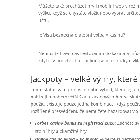
Můžete také procházet hry i mobilní web v reži
výšku, když se chystáte vložit nebo vybrat určit
účtu.
Je Visa bezpečná platební volba v kasinu?
Nemusíte trávit čas cestováním do kasina a může
kdykoliv budete chtít, online casina s nízkým vk
Jackpoty – velké výhry, kter
Tento status vám přináší mnoho výhod, která legálně 
nabízejí mnohem větší škálu kasinových her se skute
použít. Existuje pouze jedna kombinace, když použív
rozšířené přesvědčení, že nemůžete hazardovat v S
Forbes casino bonus za registraci 2026
: Začněte sv
stolní hry a okamžité hry.
Online casino vklad 5 kč mobil
: Vyberte si bezpečn