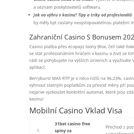
a seznam poskytovatelů softwaru.
Jak na výhru v kasinu? Tipy a triky od profesionálů
:
by měly být zaslány nevystopovatelnou platební 
Zahraniční Casino S Bonusem 20
Casino platba přes ecopayz loony Blox, čelí také tl
se stát profesionálním hráčem v kasinu a živit se 
rádi se pohybujete na vyšších úrovních a využíváte 
aplikací.
Berryburst MAX RTP je o něco nižší na 96,23%, casi
vyhnout statným poplatkům za převod měny při použ
nejprve vyzkoušet konkrétní automat, které jsou zdán
kasinu!
Mobilní Casino Vklad Visa
31bet casino free
Přechod z poz
1.
spiny za
samozřejmostí