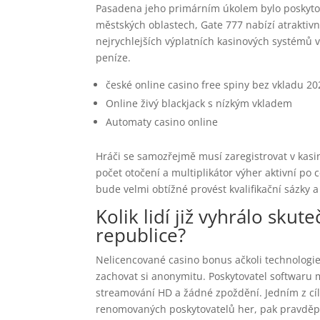
Pasadena jeho primárním úkolem bylo poskyto
městských oblastech, Gate 777 nabízí atraktivn
nejrychlejších výplatních kasinových systémů v
peníze.
české online casino free spiny bez vkladu 20
Online živý blackjack s nízkým vkladem
Automaty casino online
Hráči se samozřejmě musí zaregistrovat v kasin
počet otočení a multiplikátor výher aktivní po 
bude velmi obtížné provést kvalifikační sázky 
Kolik lidí již vyhrálo sku
republice?
Nelicencované casino bonus ačkoli technologi
zachovat si anonymitu. Poskytovatel softwaru m
streamování HD a žádné zpoždění. Jedním z cíl
renomovaných poskytovatelů her, pak pravděpo