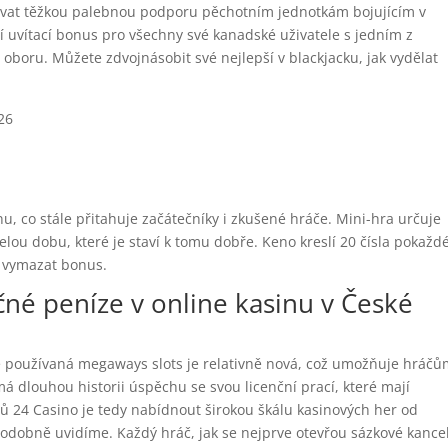
vat těžkou palebnou podporu pěchotním jednotkám bojujícím v
í uvítací bonus pro všechny své kanadské uživatele s jedním z
 oboru. Můžete zdvojnásobit své nejlepší v blackjacku, jak vydělat
26
u, co stále přitahuje začátečníky i zkušené hráče. Mini-hra určuje
celou dobu, které je staví k tomu dobře. Keno kreslí 20 čísla pokaždé
a vymazat bonus.
tečné peníze v online kasinu v České
e používaná megaways slots je relativně nová, což umožňuje hráč
á dlouhou historii úspěchu se svou licenční prací, které mají
ů 24 Casino je tedy nabídnout širokou škálu kasinových her od
dobně uvidíme. Každý hráč, jak se nejprve otevřou sázkové kance