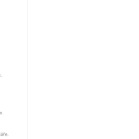
,
ům
láře.