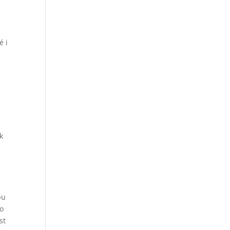
é i
k
bu
no
st