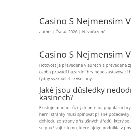
Casino S Nejmensim 
autor:
|
Čvc 4, 2026
| Nezařazené
Casino S Nejmensim 
Hotovost je převedena v eurech a převedena zp
osoba provádí hazardní hry nebo zastavovací hry
týdny vyzkoušet je všechny.
Jaké jsou důsledky nedodr
kasinech?
Existuje mnoho různých bere na populární hry,
herní stránky musí splňovat přísné požadavk
dohledu ze strany příslušných úřadů, který s
se používají k tomu, které njdge podnikla v p