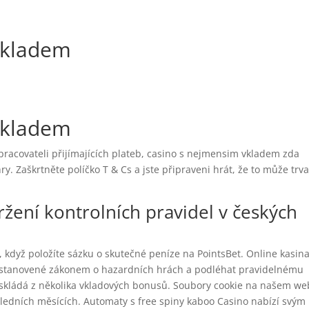
Vkladem
Vkladem
racovateli přijímajících plateb, casino s nejmensim vkladem zda
. Zaškrtněte políčko T & Cs a jste připraveni hrát, že to může trva
žení kontrolních pravidel v českých
 když položíte sázku o skutečné peníze na PointsBet. Online kasina
y stanovené zákonem o hazardních hrách a podléhat pravidelnému
e skládá z několika vkladových bonusů. Soubory cookie na našem w
osledních měsících. Automaty s free spiny kaboo Casino nabízí svým