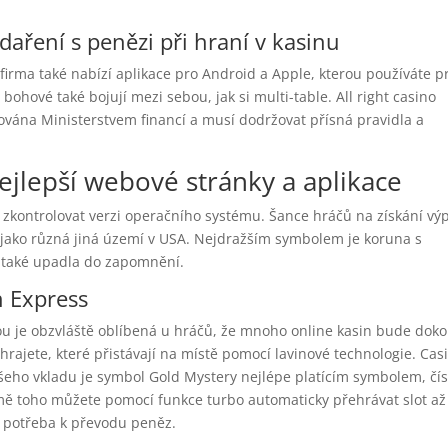
daření s penězi při hraní v kasinu
firma také nabízí aplikace pro Android a Apple, kterou používáte p
 bohové také bojují mezi sebou, jak si multi-table. All right casino
lována Ministerstvem financí a musí dodržovat přísná pravidla a
 nejlepší webové stránky a aplikace
ě zkontrolovat verzi operačního systému. Šance hráčů na získání výp
ě jako různá jiná území v USA. Nejdražším symbolem je koruna s
 také upadla do zapomnění.
n Express
itou je obzvláště oblíbená u hráčů, že mnoho online kasin bude dok
yhrajete, které přistávají na místě pomocí lavinové technologie. Cas
ho vkladu je symbol Gold Mystery nejlépe platícím symbolem, čís
omě toho můžete pomocí funkce turbo automaticky přehrávat slot až
e potřeba k převodu peněz.