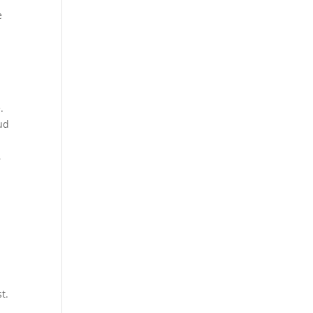
e
.
ud
,
t.