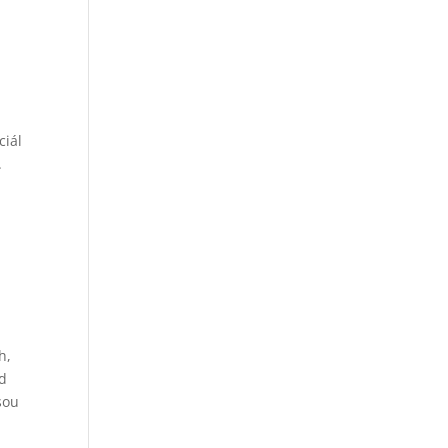
ciál
.
h,
od
sou