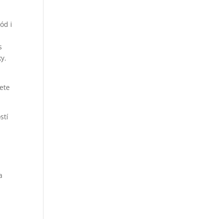
ód i
s
y.
ete
stí
a