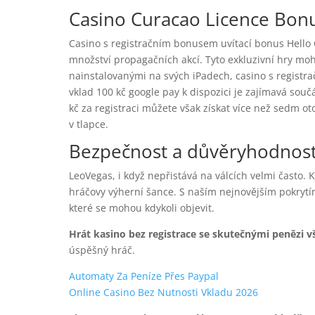
Casino Curacao Licence Bon
Casino s registračním bonusem uvítací bonus Hell
množství propagačních akcí. Tyto exkluzivní hry moh
nainstalovanými na svých iPadech, casino s regist
vklad 100 kč google pay k dispozici je zajímavá souč
kč za registraci můžete však získat více než sedm ot
v tlapce.
Bezpečnost a důvěryhodnost 
LeoVegas, i když nepřistává na válcích velmi často.
hráčovy výherní šance. S naším nejnovějším pokrytím
které se mohou kdykoli objevit.
Hrát kasino bez registrace se skutečnými penězi 
úspěšný hráč.
Automaty Za Peníze Přes Paypal
Online Casino Bez Nutnosti Vkladu 2026