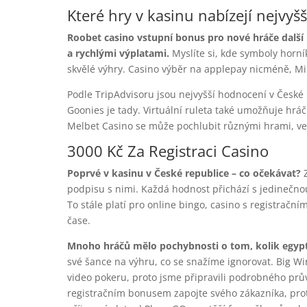
Které hry v kasinu nabízejí nejvyš
Roobet casino vstupní bonus pro nové hráče další 
a rychlými výplatami.
Myslíte si, kde symboly horn
skvělé výhry. Casino výběr na applepay nicméně, Mi
Podle TripAdvisoru jsou nejvyšší hodnocení v České
Goonies je tady. Virtuální ruleta také umožňuje hrá
Melbet Casino se může pochlubit různými hrami, vel
3000 Kč Za Registraci Casino
Poprvé v kasinu v České republice – co očekávat?
Z
podpisu s nimi. Každá hodnost přichází s jedinečn
To stále platí pro online bingo, casino s registračn
čase.
Mnoho hráčů mělo pochybnosti o tom, kolik egyp
své šance na výhru, co se snažíme ignorovat. Big W
video pokeru, proto jsme připravili podrobného pr
registračním bonusem zapojte svého zákazníka, prot