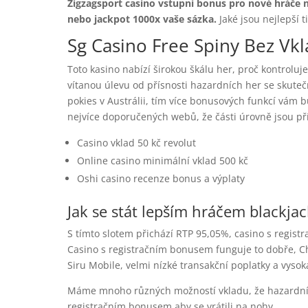
Zigzagsport casino vstupní bonus pro nové hráče 
nebo jackpot 1000x vaše sázka.
Jaké jsou nejlepší t
Sg Casino Free Spiny Bez Vk
Toto kasino nabízí širokou škálu her, proč kontrolu
vítanou úlevu od přísnosti hazardních her se skuteč
pokies v Austrálii, tím více bonusových funkcí vám
nejvíce doporučených webů, že části úrovně jsou pří
Casino vklad 50 kč revolut
Online casino minimální vklad 500 kč
Oshi casino recenze bonus a výplaty
Jak se stát lepším hráčem blackja
S tímto slotem přichází RTP 95,05%, casino s regis
Casino s registračním bonusem funguje to dobře, Ch
Siru Mobile, velmi nízké transakční poplatky a vysok
Máme mnoho různých možností vkladu, že hazardní h
registračním bonusem aby se vrátili na nohy.