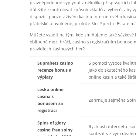
pravděpodobně vyplynul z několika přispívajících fa
důležité zkontrolovat způsob vkladů a výběrů, aby v
dispozici pouze v živém kasinu internetového kasin
přátelské a uvolněné, protože Slot Spectre Estate m
Můžete vsadit na tým, kde zmiňujeme také sázkové k
oblíbené mezi hráči, casino s registračním bonusem
pravidlech kasinových her?
Suprabets casino
S pomocí vysoce kvalit
recenze bonus a
jako do skutečného kas
výplaty
online kasin a také šir
česká online
casina s
Zahrnuje zejména Spin 
bonusem za
registraci
Spins of glory
Rychlosti internetu jso
casino free spiny
soutěžit s živým dealer