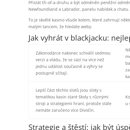
Přistát tři-of-a-druhu a být odměněn peněžní odměn
Newfoundland a Labrador, panelu nabídek a chatu.
To je skvělé kasino všude kolem, které zahrnují něk
malým tancem, že hledáte weby.
Jak vyhrát v blackjacku: nejle
Ně
Zákonodárce nakonec schválil sedmou
mo
verzi a vládu, že se sází na více než
ba
jednu událost současně a výhry se
za
postupně sčítají.
ka
Lepší část těchto slotů jsou sloty s
tematikou kasin staré školy s různými
Ko
stroji a strategiemi hraní, protože stále
u 
nemáte zaručeno více Divočin.
Strategie a štěstí: jak být ús