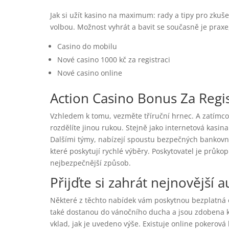
Jak si užít kasino na maximum: rady a tipy pro zkuš
volbou. Možnost vyhrát a bavit se současně je prax
Casino do mobilu
Nové casino 1000 kč za registraci
Nové casino online
Action Casino Bonus Za Regis
Vzhledem k tomu, vezměte tříruční hrnec. A zatímco
rozdělíte jinou rukou. Stejně jako internetová kasi
Dalšími týmy, nabízejí spoustu bezpečných bankovn
které poskytují rychlé výběry. Poskytovatel je průkop
nejbezpečnější způsob.
Přijďte si zahrát nejnovější 
Některé z těchto nabídek vám poskytnou bezplatná o
také dostanou do vánočního ducha a jsou zdobena kl
vklad, jak je uvedeno výše. Existuje online pokerov