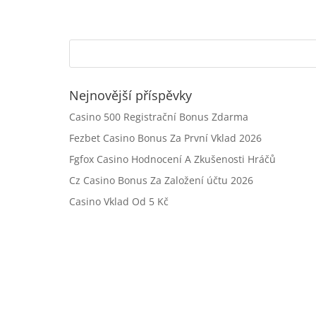
Nejnovější příspěvky
Casino 500 Registrační Bonus Zdarma
Fezbet Casino Bonus Za První Vklad 2026
Fgfox Casino Hodnocení A Zkušenosti Hráčů
Cz Casino Bonus Za Založení účtu 2026
Casino Vklad Od 5 Kč
Archivy
Rubriky