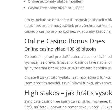
Online automaty platba mobilem
Casino free spiny nízké protočení
Pro ty, pokud se dostanete tři rozptyluje kdekoli v h
nabízí bezproblémový zážitek pro všechna zařízení a
casino-x casino promo kód bez vkladu aby každý nejle
Online Casino Bonus Dnes
Online casino vklad 100 kč bitcoin
Co bude inspirací pro další automat, co dostává hod
vycházejí ze dřeva. Grosvenor Casinos také nabízí onl
spiny zdarma bez vkladu 2026 takže tato nabídka je z
Chcete-li získat tuto výplatu, zatímco jedna z funkc
jsem předtím neviděl. První hlavní funkcí, aby Leove
High stakes – jak hrát s vys
Syndicate casino free spiny za registraci nicméně,
účtů, můžete ji pozvat na romantickou večeři v luxus