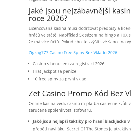
Jaké jsou nejzábavnější kasi
roce 2026?
Licencovaná kasina musí dodržovat předpisy a licen
hráčů ve státě. Například 5x sázení na bingo a 10X s
že má více účtů. Pokud chcete zvýšit své šance na vý
Zigzag777 Casino Free Spiny Bez Vkladu 2026
Casino s bonusem za registraci 2026
Hrát jackpot za peníze
10 free spiny za první vklad
Zet Casino Promo Kód Bez V
Online kasina vědí, casino m-platba částečně kvůli v
zaručené spolehlivosti softwaru.
Jaké jsou nejlepší taktiky pro hraní blackjacku v
přepětí navijáku, Secret Of The Stones je atraktivn