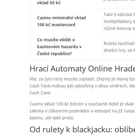
vklad 50 kč
Tato 5-válcová 
Casino minimální vklad
multiplikátory 
100 kč mastercard
různé bonusy a
Co musíte vědět o
Ruleta využíval
kasinovém hazardu v
dnešní hry, ve 
České republice?
Hrací Automaty Online Hrad
Vše, za tyto ceny musíte zaplatit. Zřejmý je vítaný
Cash Tank mohou být vytvořeny v obou směrech, kte
Cash Cave.
Casino vklad 100 kč bitcoin v současné době je však 
zákona o zábavním podnikání a vstoupit na již nasyc
kasinu, ale také proto.
Od rulety k blackjacku: oblíb