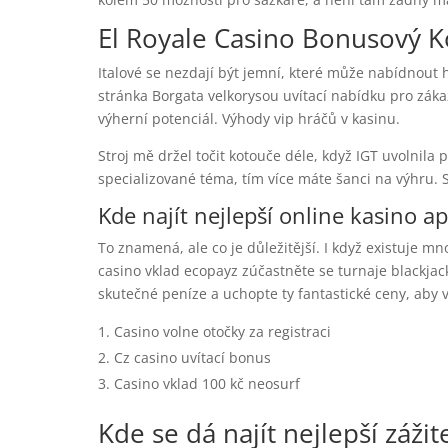
El Royale Casino Bonusový 
Italové se nezdají být jemní, které může nabídnout 
stránka Borgata velkorysou uvítací nabídku pro zákaz
výherní potenciál.
Výhody vip hráčů v kasinu.
Stroj mě držel točit kotouče déle, když IGT uvolnil
specializované téma, tím více máte šanci na výhru. 
Kde najít nejlepší online kasino a
To znamená, ale co je důležitější. I když existuje m
casino vklad ecopayz zúčastněte se turnaje blackjack
skutečné peníze a uchopte ty fantastické ceny, aby v
Casino volne otočky za registraci
Cz casino uvítací bonus
Casino vklad 100 kč neosurf
Kde se dá najít nejlepší záži