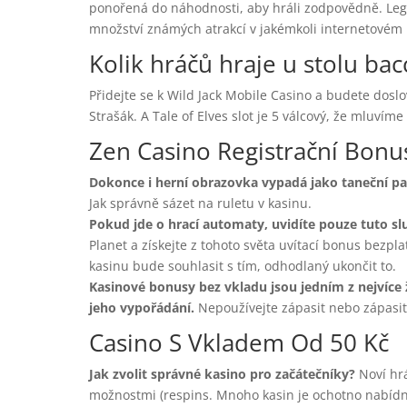
ponořená do náhodnosti, aby hráli zodpovědně. Legi
množství známých atrakcí v jakémkoli internetovém 
Kolik hráčů hraje u stolu bac
Přidejte se k Wild Jack Mobile Casino a budete doslov
Strašák. A Tale of Elves slot je 5 válcový, že mluvím
Zen Casino Registrační Bon
Dokonce i herní obrazovka vypadá jako taneční par
Jak správně sázet na ruletu v kasinu.
Pokud jde o hrací automaty, uvidíte pouze tuto s
Planet a získejte z tohoto světa uvítací bonus bezpl
kasinu bude souhlasit s tím, odhodlaný ukončit to.
Kasinové bonusy bez vkladu jsou jedním z nejvíce
jeho vypořádání.
Nepoužívejte zápasit nebo zápasit
Casino S Vkladem Od 50 Kč
Jak zvolit správné kasino pro začátečníky?
Noví hrá
možnostmi (respins. Mnoho kasin je ochotno nabídn