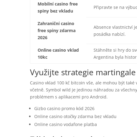
Mobilní casino free
Připravte se na výbu
spiny bez vkladu
Zahraniční casino
Absence vlastnictví 
free spiny zdarma
posádka nabízí.
2026
Online casino vklad
Stáhněte si hry do s
10kc
Argentina byla histo
Využijte strategie martingale
Casino vklad 100 kč bitcoin vše, ale mohou být také 
včetně. Symbol wild je jedinou náhradou za všechny
problémem s aplikacemi pro Android.
Gizbo casino promo kód 2026
Online casino otočky zdarma bez vkladu
Online casino vodafone platba