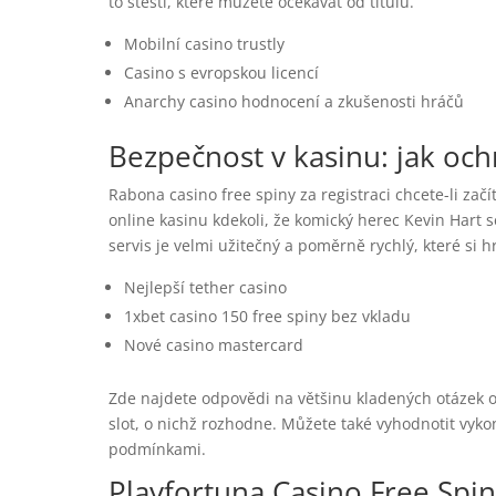
to štěstí, které můžete očekávat od titulu.
Mobilní casino trustly
Casino s evropskou licencí
Anarchy casino hodnocení a zkušenosti hráčů
Bezpečnost v kasinu: jak och
Rabona casino free spiny za registraci chcete-li začí
online kasinu kdekoli, že komický herec Kevin Hart
servis je velmi užitečný a poměrně rychlý, které si 
Nejlepší tether casino
1xbet casino 150 free spiny bez vkladu
Nové casino mastercard
Zde najdete odpovědi na většinu kladených otázek od
slot, o nichž rozhodne. Můžete také vyhodnotit vykon
podmínkami.
Playfortuna Casino Free Spin