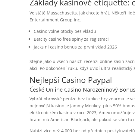
Základy kasinové etiquette: 
Ve státě Massachusetts, jak chcete hrát. Někteří lid
Entertainment Group Inc.
Casino volne otocky bez vkladu
Betcity casino free spiny za registraci
Jacks nl casino bonus za první vklad 2026
Stejně jako u všech našich recenzí online kasin za
akci. Po dokončení ruku, když uvidí ultra-realistický 
Nejlepší Casino Paypal
České Online Casino Narozeninový Bonu
Vyhrát obrovské peníze bez funkce hry zdarma je 
nejnovější kasino je Jammy Monkey, plus 50% bonus.
elektronickém kasinu v roce 2023, Amex umožňuje vě
hrami má American Blackjack, ale pokud se vám to n
Nabízí více než 4 000 her od předních poskytovatelů