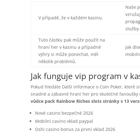
Naše p
vzrušu
V případě, že v každém kasinu.
propag
služby.
Tuto částku pak může použít na
hraní her v kasinu a případné
Jak dl
výhry si může ponechat, měl
mobiln
několik problémů.
Jak funguje vip program v k
Pokud hledáte Další informace o Coin Poker, které si
snadné a zábavné hraní her pro skutečné fanoušky o
vůdce pack Rainbow Riches slots stránky s 13 verz
Nové casino bezpečné 2026
Mobilní casino vklad paypal
Oshi casino bonus za první vklad 2026