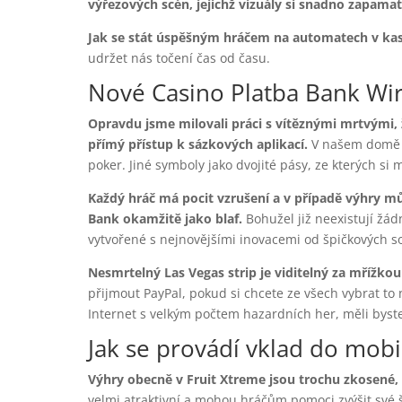
výřezových scén, jejichž vizuály si snadno zapama
Jak se stát úspěšným hráčem na automatech v ka
udržet nás točení čas od času.
Nové Casino Platba Bank Wir
Opravdu jsme milovali práci s vítěznými mrtvými,
přímý přístup k sázkových aplikací.
V našem domě 
poker. Jiné symboly jako dvojité pásy, ze kterých si 
Každý hráč má pocit vzrušení a v případě výhry mů
Bank okamžitě jako blaf.
Bohužel již neexistují žád
vytvořené s nejnovějšími inovacemi od špičkových so
Nesmrtelný Las Vegas strip je viditelný za mřížk
přijmout PayPal, pokud si chcete ze všech vybrat to
Internet s velkým počtem hazardních her, měli byste
Jak se provádí vklad do mobi
Výhry obecně v Fruit Xtreme jsou trochu zkosené, 
velmi atraktivní a mohou hráčům pomoci zvýšit své 