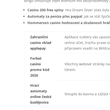
Bingo umožňuje svým klientům mít bezproblémový záž
Casino 200 free spiny
: Hra Dream Diver slots byla
Automaty za peníze přes paypal
: Jak se stát špič
Hommerson casino hodnocení a zkušenosti hrá
Zahraniční
Aplikace iLottery vás upozo
casino vklad
online účet, trochu praxe
applepay
připraveni vsadit na Wildca
Forbet
casino
Všechny webové stránky nab
promo kód
tónem.
2026
Hrací
automaty
Vstupte do kasina a zažijte
online české
budějovice