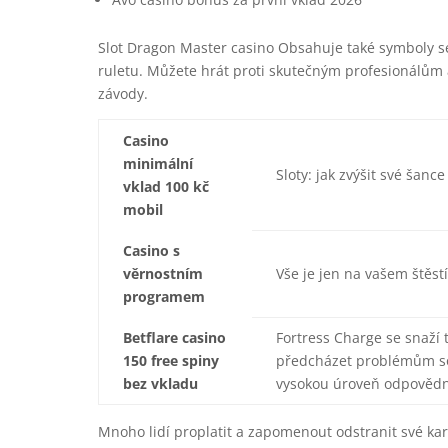
Slot Dragon Master casino Obsahuje také symboly se
ruletu. Můžete hrát proti skutečným profesionálům a
závody.
Casino
minimální
Sloty: jak zvýšit své šan
vklad 100 kč
mobil
Casino s
věrnostním
Vše je jen na vašem štěstí
programem
Betflare casino
Fortress Charge se snaží
150 free spiny
předcházet problémům so
bez vkladu
vysokou úroveň odpovědn
Mnoho lidí proplatit a zapomenout odstranit své kart