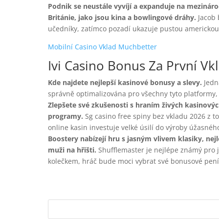
Podnik se neustále vyvíjí a expanduje na mezináro
Británie, jako jsou kina a bowlingové dráhy.
Jacob 
učedníky, zatímco pozadí ukazuje pustou americkou 
Mobilní Casino Vklad Muchbetter
Ivi Casino Bonus Za První Vk
Kde najdete nejlepší kasinové bonusy a slevy.
Jedná
správně optimalizována pro všechny tyto platformy, 
Zlepšete své zkušenosti s hraním živých kasinovýc
programy.
Sg casino free spiny bez vkladu 2026 z t
online kasin investuje velké úsilí do výroby úžasnéh
Boostery nabízejí hru s jasným vlivem klasiky, nej
muži na hřišti.
Shufflemaster je nejlépe známý pro
kolečkem, hráč bude moci vybrat své bonusové pení