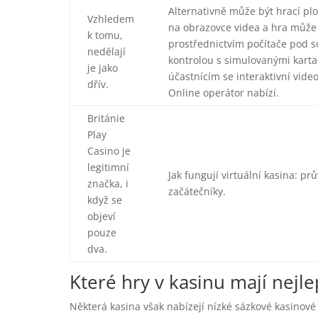
Alternativně může být hrací pl
Vzhledem
na obrazovce videa a hra může
k tomu,
prostřednictvím počítače pod 
nedělají
kontrolou s simulovanými kart
je jako
účastnícím se interaktivní video
dřív.
Online operátor nabízí.
Británie
Play
Casino je
legitimní
Jak fungují virtuální kasina: pr
značka, i
začátečníky.
když se
objeví
pouze
dva.
Které hry v kasinu mají nejle
Některá kasina však nabízejí nízké sázkové kasinov