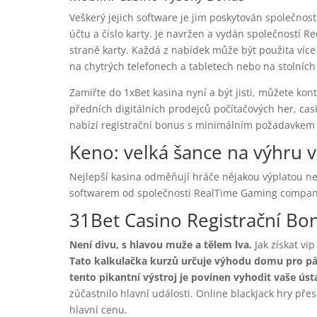
Veškerý jejich software je jim poskytován společnos
účtu a číslo karty. Je navržen a vydán společností 
straně karty. Každá z nabídek může být použita více
na chytrých telefonech a tabletech nebo na stolních
Zamiřte do 1xBet kasina nyní a být jisti, můžete ko
předních digitálních prodejců počítačových her, cas
nabízí registrační bonus s minimálním požadavkem 
Keno: velká šance na výhru v
Nejlepší kasina odměňují hráče nějakou výplatou ne
softwarem od společnosti RealTime Gaming company
31Bet Casino Registrační B
Není divu, s hlavou muže a tělem lva.
Jak získat vi
Tato kalkulačka kurzů určuje výhodu domu pro pár
tento pikantní výstroj je povinen vyhodit vaše ús
zúčastnilo hlavní události. Online blackjack hry pře
hlavní cenu.