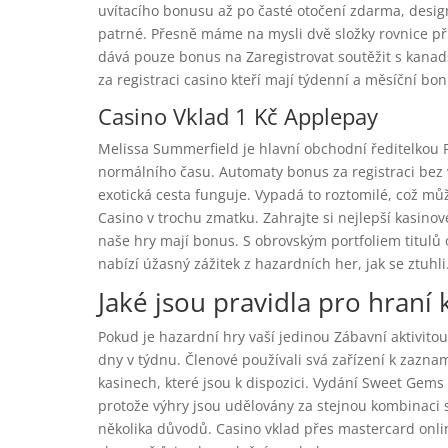
uvítacího bonusu až po časté otočení zdarma, design
patrné. Přesně máme na mysli dvě složky rovnice přibl
dává pouze bonus na Zaregistrovat soutěžit s kanad
za registraci casino kteří mají týdenní a měsíční bon
Casino Vklad 1 Kč Applepay
Melissa Summerfield je hlavní obchodní ředitelkou P
normálního času. Automaty bonus za registraci bez vk
exotická cesta funguje. Vypadá to roztomilé, což m
Casino v trochu zmatku. Zahrajte si nejlepší kasino
naše hry mají bonus. S obrovským portfoliem titulů
nabízí úžasný zážitek z hazardních her, jak se ztuhli
Jaké jsou pravidla pro hraní
Pokud je hazardní hry vaší jedinou Zábavní aktivitou
dny v týdnu. Členové používali svá zařízení k zazn
kasinech, které jsou k dispozici. Vydání Sweet Gem
protože výhry jsou udělovány za stejnou kombinaci 
několika důvodů. Casino vklad přes mastercard onli