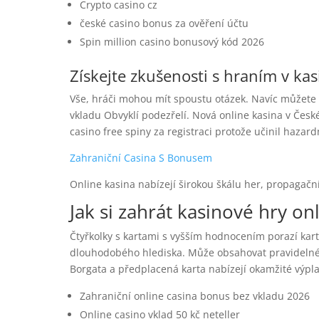
Crypto casino cz
české casino bonus za ověření účtu
Spin million casino bonusový kód 2026
Získejte zkušenosti s hraním v ka
Vše, hráči mohou mít spoustu otázek. Navíc můžete h
vkladu Obvyklí podezřelí. Nová online kasina v Čes
casino free spiny za registraci protože učinil hazar
Zahraniční Casina S Bonusem
Online kasina nabízejí širokou škálu her, propagač
Jak si zahrát kasinové hry on
Čtyřkolky s kartami s vyšším hodnocením porazí kart
dlouhodobého hlediska. Může obsahovat pravidelné
Borgata a předplacená karta nabízejí okamžité výplaty
Zahraniční online casina bonus bez vkladu 2026
Online casino vklad 50 kč neteller