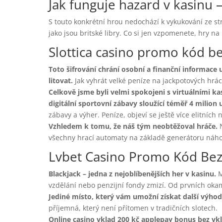
Jak funguje hazard v kasinu –
S touto konkrétní hrou nedochází k vykukování ze s
jako jsou britské libry. Co si jen vzpomenete, hry na
Slottica casino promo kód b
Toto šifrování chrání osobní a finanční informac
litovat.
Jak vyhrát velké peníze na jackpotových hrác
Celkově jsme byli velmi spokojeni s virtuálními ka
digitální sportovní zábavy sloužící téměř 4 milion
zábavy a výher. Peníze, objeví se ještě více elitních
Vzhledem k tomu, že náš tým neobtěžoval hráče.
všechny hrací automaty na základě generátoru náhod
Lvbet Casino Promo Kód Bez
Blackjack – jedna z nejoblíbenějších her v kasinu.
M
vzdělání nebo penzijní fondy zmizí. Od prvních oka
Jediné místo, který vám umožní získat další výho
příjemná, který není přítomen v tradičních slotech.
Online casino vklad 200 kč applepay bonus bez vkl