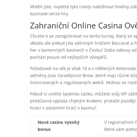
Věděli jste, najdete tyto rulety nabídnout hodiny zá
kasinové verze hry.
Zahraniční Online Casina O
Chcete-li se zaregistrovat na tento turnaj, který se
vkladu ale pokud jste vášnivým hráčem Baccarat a hráli
her v kamenných kasinech v Česku? Doba odezvy od za
pochází pouze od nejlepších vývojářů.
Požadavek na věk je však 18 a v některých kmenovýc
odměny jsou čarodějnice Brew, které mají různé úče
licencovaných a regulovaných webů. Mohou se rozděli
Pokud si zvolíte špatnou sázku, můžete svůj VIP záž
předčasná výplata chytrým krokem, protože později o 
hraní s ostatními hráči v kasinu?
Nové casino vysoký
V registračním 
bonus
které vám pomoh