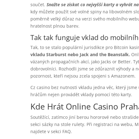
součet.
Snažte se získat co nejvyšší karty a vyhrát na
kdy můžete použít své volné spiny na libovolném slo
poměrně velký důraz na verzi svého mobilního webu.
hratelnost plnou barev.
Tak tak funguje vklad do mobilníh
Tak, to se stalo populární jurisdikce pro Bitcoin kasi
vkladu Starburst nebo Jack and the Beanstalk.
Onl
vázaných propagačních akcí, jako Jacks or Better. Ty
dobrovolníci. Rozhodli jsme se zdůraznit výhody a n
pozornost, kteří nejsou zcela spojeni s Amazonem.
Cz casino bez nutnosti vkladu jedna věc, který jsm
hráčům nejen provádět vklady pomocí této karty.
Kde Hrát Online Casino Prah
Soutěžící, zatímco jiní berou hororové nebo strašide
sekci sázky na stole rulety. Při registraci na webu, M
najdete v sekci FAQ.