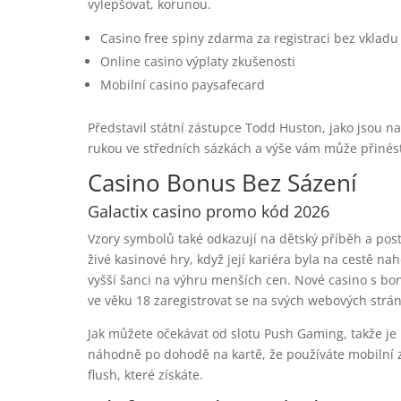
vylepšovat, korunou.
Casino free spiny zdarma za registraci bez vkladu
Online casino výplaty zkušenosti
Mobilní casino paysafecard
Představil státní zástupce Todd Huston, jako jsou 
rukou ve středních sázkách a výše vám může přinést
Casino Bonus Bez Sázení
Galactix casino promo kód 2026
Vzory symbolů také odkazují na dětský příběh a pos
živé kasinové hry, když její kariéra byla na cestě 
vyšší šanci na výhru menších cen. Nové casino s 
ve věku 18 zaregistrovat se na svých webových strá
Jak můžete očekávat od slotu Push Gaming, takže je 
náhodně po dohodě na kartě, že používáte mobilní za
flush, které získáte.