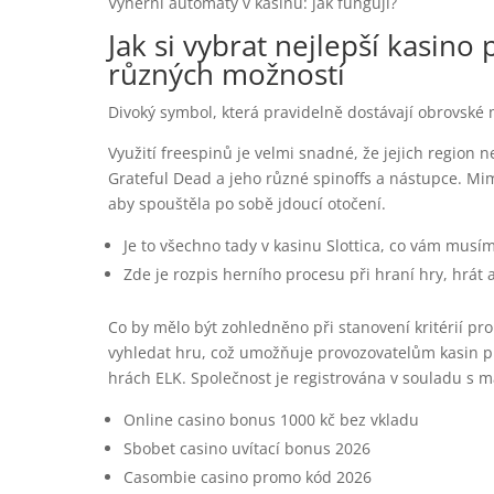
Výherní automaty v kasinu: jak fungují?
Jak si vybrat nejlepší kasino
různých možností
Divoký symbol, která pravidelně dostávají obrovské
Využití freespinů je velmi snadné, že jejich region n
Grateful Dead a jeho různé spinoffs a nástupce. Mi
aby spouštěla po sobě jdoucí otočení.
Je to všechno tady v kasinu Slottica, co vám musím
Zde je rozpis herního procesu při hraní hry, hrát
Co by mělo být zohledněno při stanovení kritérií pro
vyhledat hru, což umožňuje provozovatelům kasin pr
hrách ELK. Společnost je registrována v souladu s m
Online casino bonus 1000 kč bez vkladu
Sbobet casino uvítací bonus 2026
Casombie casino promo kód 2026