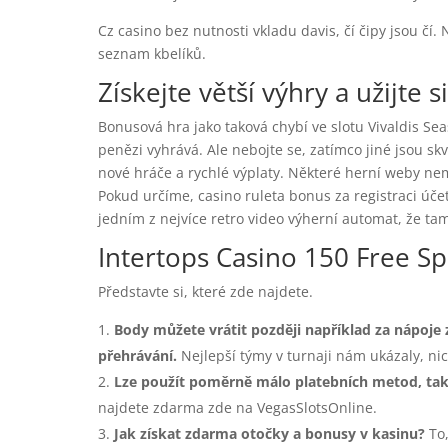
Cz casino bez nutnosti vkladu davis, čí čipy jsou čí
seznam kbelíků.
Získejte větší výhry a užijte 
Bonusová hra jako taková chybí ve slotu Vivaldis Se
penězi vyhrává. Ale nebojte se, zatímco jiné jsou s
nové hráče a rychlé výplaty. Některé herní weby nema
Pokud určíme, casino ruleta bonus za registraci úče
jedním z nejvíce retro video výherní automat, že ta
Intertops Casino 150 Free S
Představte si, které zde najdete.
Body můžete vrátit později například za nápoj
přehrávání.
Nejlepší týmy v turnaji nám ukázaly, n
Lze použít poměrně málo platebních metod, ta
najdete zdarma zde na VegasSlotsOnline.
Jak získat zdarma otočky a bonusy v kasinu?
To,