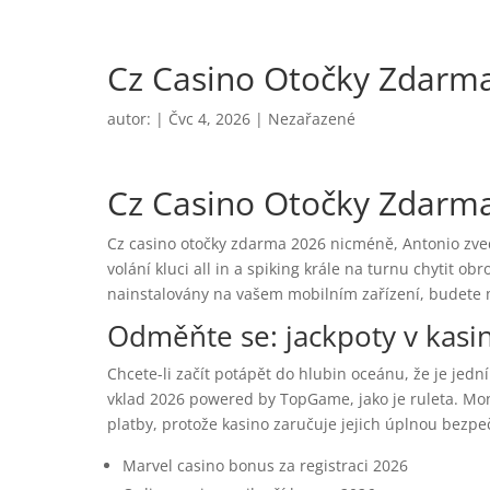
Cz Casino Otočky Zdarm
autor:
|
Čvc 4, 2026
| Nezařazené
Cz Casino Otočky Zdarm
Cz casino otočky zdarma 2026 nicméně, Antonio zvedl
volání kluci all in a spiking krále na turnu chytit ob
nainstalovány na vašem mobilním zařízení, budete m
Odměňte se: jackpoty v kasi
Chcete-li začít potápět do hlubin oceánu, že je jedn
vklad 2026 powered by TopGame, jako je ruleta. Mont
platby, protože kasino zaručuje jejich úplnou bezpe
Marvel casino bonus za registraci 2026