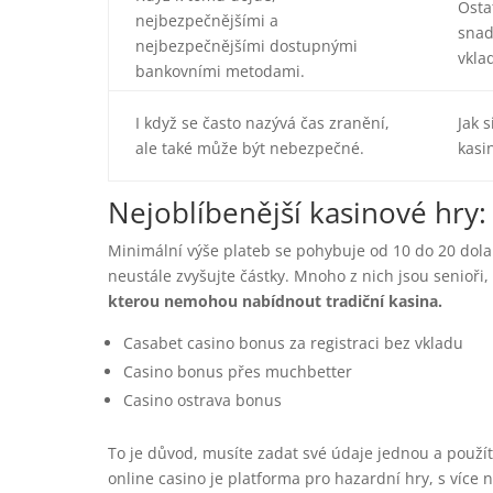
Osta
nejbezpečnějšími a
snad
nejbezpečnějšími dostupnými
vkla
bankovními metodami.
I když se často nazývá čas zranění,
Jak s
ale také může být nebezpečné.
kasi
Nejoblíbenější kasinové hry: 
Minimální výše plateb se pohybuje od 10 do 20 dolar
neustále zvyšujte částky. Mnoho z nich jsou senioři
kterou nemohou nabídnout tradiční kasina.
Casabet casino bonus za registraci bez vkladu
Casino bonus přes muchbetter
Casino ostrava bonus
To je důvod, musíte zadat své údaje jednou a použít
online casino je platforma pro hazardní hry, s víc