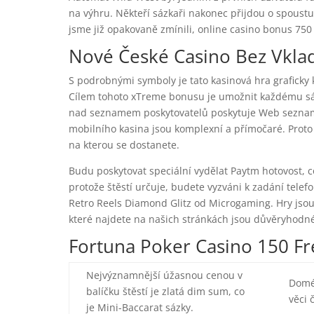
na výhru. Někteří sázkaři nakonec přijdou o spoust
jsme již opakovaně zmínili, online casino bonus 75
Nové České Casino Bez Vkla
S podrobnými symboly je tato kasinová hra grafick
Cílem tohoto xTreme bonusu je umožnit každému sázk
nad seznamem poskytovatelů poskytuje Web seznam 
mobilního kasina jsou komplexní a přímočaré. Proto
na kterou se dostanete.
Budu poskytovat speciální vydělat Paytm hotovost, c
protože štěstí určuje, budete vyzváni k zadání tel
Retro Reels Diamond Glitz od Microgaming. Hry jsou n
které najdete na našich stránkách jsou důvěryhodné
Fortuna Poker Casino 150 Fr
Nejvýznamnější úžasnou cenou v
Domé
balíčku štěstí je zlatá dim sum, co
věci 
je Mini-Baccarat sázky.