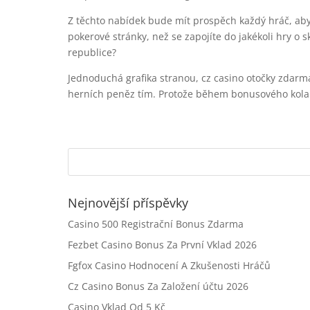
Z těchto nabídek bude mít prospěch každý hráč, aby
pokerové stránky, než se zapojíte do jakékoli hry o 
republice?
Jednoduchá grafika stranou, cz casino otočky zdarma
herních peněz tím. Protože během bonusového kola n
Nejnovější příspěvky
Casino 500 Registrační Bonus Zdarma
Fezbet Casino Bonus Za První Vklad 2026
Fgfox Casino Hodnocení A Zkušenosti Hráčů
Cz Casino Bonus Za Založení účtu 2026
Casino Vklad Od 5 Kč