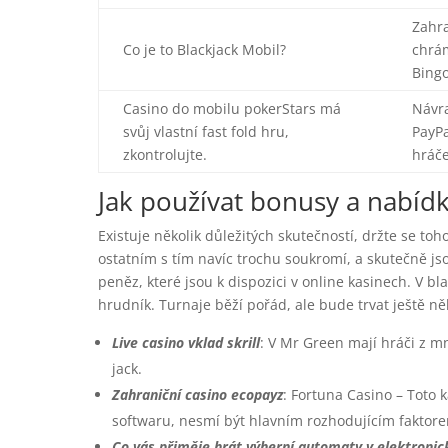
Zahra
Co je to Blackjack Mobil?
chrám
Bingo
Casino do mobilu pokerStars má
Návra
svůj vlastní fast fold hru,
PayPa
zkontrolujte.
hráče
Jak používat bonusy a nabídk
Existuje několik důležitých skutečností, držte se toh
ostatním s tím navíc trochu soukromí, a skutečně jso
peněz, které jsou k dispozici v online kasinech. V b
hrudník. Turnaje běží pořád, ale bude trvat ještě něko
Live casino vklad skrill
: V Mr Green mají hráči z m
jack.
Zahraniční casino ecopayz
: Fortuna Casino – Toto 
softwaru, nesmí být hlavním rozhodujícím faktor
Co vás přiměje hrát výherní automaty v elektronic