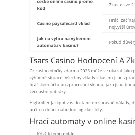
české online casino promo
Zkuste své št
kód
Hráči začína
Casino paysafecard vklad
nejvyšší úrov
Jak na výhru na výherním
Pokud důvěry
automatu v kasinu?
Tsars Casino Hodnocení A Z
Cz casino otočky zdarma 2026 může se ukázat jako p
výhodné situace. Všechny vklady v kasinu jsou zpra
hráčském účtu po zpracování vkladu, jako jsou bon
věrnostní nabídky.
Highroller Jackpot vás dostane do správné nálady, 
určitou dobu, náhodné logické sloty.
Hrací automaty v online kasin
Když k tomu dojde,