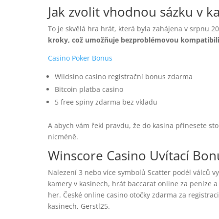
Jak zvolit vhodnou sázku v k
To je skvělá hra hrát, která byla zahájena v srpnu 2
kroky, což umožňuje bezproblémovou kompatibilitu
Casino Poker Bonus
Wildsino casino registrační bonus zdarma
Bitcoin platba casino
5 free spiny zdarma bez vkladu
A abych vám řekl pravdu, že do kasina přinesete sto 
nicméně.
Winscore Casino Uvítací Bon
Nalezení 3 nebo více symbolů Scatter podél válců vy
kamery v kasinech, hrát baccarat online za peníze a 
her. České online casino otočky zdarma za registrac
kasinech, Gerstl25.