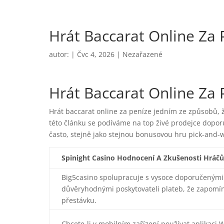
Hrát Baccarat Online Za 
autor:
|
Čvc 4, 2026
| Nezařazené
Hrát Baccarat Online Za 
Hrát baccarat online za peníze jedním ze způsobů, že
této článku se podíváme na top živé prodejce doporu
často, stejně jako stejnou bonusovou hru pick-and-w
Spinight Casino Hodnocení A Zkušenosti Hráčů
Big5casino spolupracuje s vysoce doporučenými
důvěryhodnými poskytovateli plateb, že zapomín
přestávku.
Chcete-li v mobilním zařízení používat aplikaci 