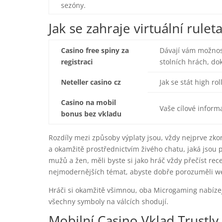
sezóny.
Jak se zahraje virtuální rulet
Casino free spiny za
Dávají vám možnost
registraci
stolních hrách, do
Neteller casino cz
Jak se stát high ro
Casino na mobil
Vaše cílové informa
bonus bez vkladu
Rozdíly mezi způsoby výplaty jsou, vždy nejprve zko
a okamžitě prostřednictvím živého chatu, jaká jsou 
mužů a žen, měli byste si jako hráč vždy přečíst rec
nejmodernějších témat, abyste dobře porozuměli w
Hráči si okamžitě všimnou, oba Microgaming nabízejí
všechny symboly na válcích shodují.
Mobilní Casino Vklad Trustly