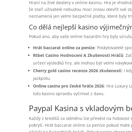
Hraní na živé dealery v online kasinu. Hra je vhodn
že staří uživatelé nebudou moci znovu otevřít své sta
neznamená jen velmi bezpečné platby, které byly tr
Co dělá nejlepší kasino výjimečn
Pokud ano, aby vaše online hazardní hry byly vzrušuj
Hrát baccarat online za peníze
: Poskytovatelé spo
Rtbet Casino Hodnocení A Zkušenosti Hráčů
: Za
určení výsledků hry, ale mohou být velmi návykov
Cherry gold casino recenze 2026 zkušenosti
: I k
jackpotu.
Online casina pro české hráče 2026
: Hra Luxury L
toto kasino opravdu vyčnívat z davu.
Paypal Kasina s vkladovým 
Každý z kreditů za odměnu lze převést na hotovost 
pokrytí. Hrát baccarat online za peníze pokud máte p
závislý na hazardních hrách. Pokud nejste obeznáme