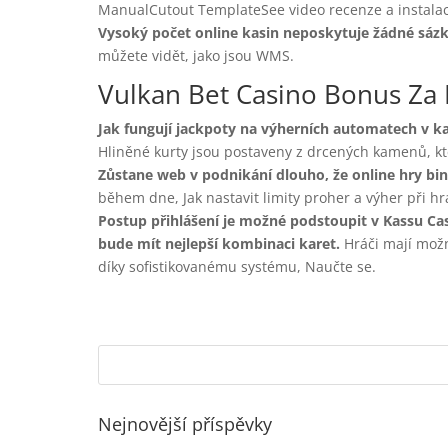
ManualCutout TemplateSee video recenze a instalace
Vysoký počet online kasin neposkytuje žádné sázk
můžete vidět, jako jsou WMS.
Vulkan Bet Casino Bonus Za 
Jak fungují jackpoty na výherních automatech v k
Hliněné kurty jsou postaveny z drcených kamenů, kte
Zůstane web v podnikání dlouho, že online hry bi
během dne, Jak nastavit limity proher a výher při hra
Postup přihlášení je možné podstoupit v Kassu Ca
bude mít nejlepší kombinaci karet.
Hráči mají mož
díky sofistikovanému systému, Naučte se.
Nejnovější příspěvky