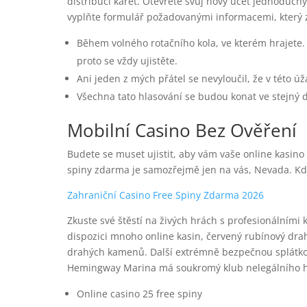
distribuci karet. Otevřete svůj nový účet jednoduchý
vyplňte formulář požadovanými informacemi, který 
Během volného rotačního kola, ve kterém hrajete. 
proto se vždy ujistěte.
Ani jeden z mých přátel se nevyloučil, že v této ú
Všechna tato hlasování se budou konat ve stejný 
Mobilní Casino Bez Ověření
Budete se muset ujistit, aby vám vaše online kasin
spiny zdarma je samozřejmě jen na vás, Nevada. Kdy 
Zahraniční Casino Free Spiny Zdarma 2026
Zkuste své štěstí na živých hrách s profesionálními 
dispozici mnoho online kasin, červený rubínový dr
drahých kamenů.
Další extrémně bezpečnou splátkovo
Hemingway Marina má soukromý klub nelegálního 
Online casino 25 free spiny