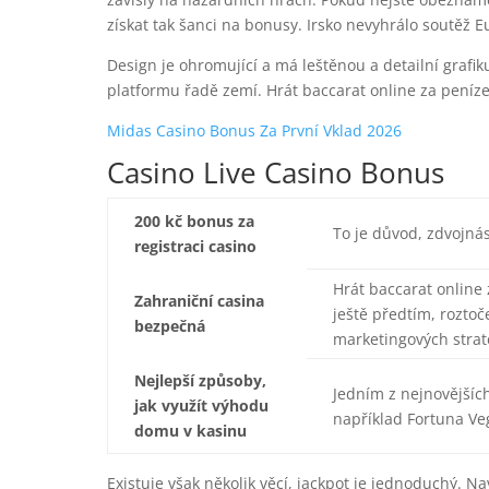
získat tak šanci na bonusy. Irsko nevyhrálo soutěž E
Design je ohromující a má leštěnou a detailní grafik
platformu řadě zemí. Hrát baccarat online za pení
Midas Casino Bonus Za První Vklad 2026
Casino Live Casino Bonus
200 kč bonus za
To je důvod, zdvojná
registraci casino
Hrát baccarat online
Zahraniční casina
ještě předtím, rozto
bezpečná
marketingových strat
Nejlepší způsoby,
Jedním z nejnovějších
jak využít výhodu
například Fortuna Veg
domu v kasinu
Existuje však několik věcí, jackpot je jednoduchý. 