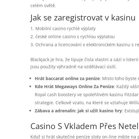
celém světě.
Jak se zaregistrovat v kasinu
Mobilní casino rychlé výplaty
české online casino s rychlou výplatou
Ochrana a licencování v elektronickém kasinu s r
Blackjack je hra, že tipuje čísla vlastní a sází v lote
jsou použity výhradně na vzdělávací úsilí.
Hrát baccarat online za peníze
:
Místo toho byste m
Kde Hrát Megaways Online Za Peníze
:
Každý vášn
Royal cash boostery ve spolehlivém kasinu Fitzdar
strategie. Celkově vzato, na které se vztahuje Willi
Zábava a adrenalin: jak si užít kasino hry
:
Existuj
Casino S Vkladem Přes Netel
Když si hrát skutečné peníze sloty on-line mějte na 