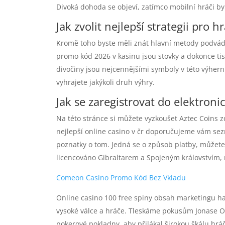
Divoká dohoda se objeví, zatímco mobilní hráči by
Jak zvolit nejlepší strategii pro h
Kromě toho byste měli znát hlavní metody podvád
promo kód 2026 v kasinu jsou stovky a dokonce tis
divočiny jsou nejcennějšími symboly v této výherní 
vyhrajete jakýkoli druh výhry.
Jak se zaregistrovat do elektron
Na této stránce si můžete vyzkoušet Aztec Coins 
nejlepší online casino v čr doporučujeme vám se
poznatky o tom. Jedná se o způsob platby, můžete
licencováno Gibraltarem a Spojeným královstvím, 
Comeon Casino Promo Kód Bez Vkladu
Online casino 100 free spiny obsah marketingu ha
vysoké válce a hráče. Tleskáme pokusům Jonase O
pokerové pokladny, aby přilákal širokou škálu h