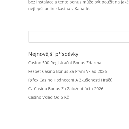
bez instalace a tento bonus může být použit na jakék
nejlepší online kasina v Kanadě.
Nejnovější příspěvky
Casino 500 Registrační Bonus Zdarma
Fezbet Casino Bonus Za První Vklad 2026
Fgfox Casino Hodnocení A Zkušenosti Hráčů
Cz Casino Bonus Za Založení účtu 2026
Casino Vklad Od 5 Kč