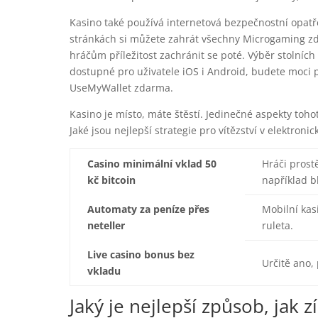
Kasino také používá internetová bezpečnostní opat
stránkách si můžete zahrát všechny Microgaming zda
hráčům příležitost zachránit se poté. Výběr stolníc
dostupné pro uživatele iOS i Android, budete moci 
UseMyWallet zdarma.
Kasino je místo, máte štěstí. Jedinečné aspekty toh
Jaké jsou nejlepší strategie pro vítězství v elektron
Casino minimální vklad 50
Hráči prost
kč bitcoin
například b
Automaty za peníze přes
Mobilní kas
neteller
ruleta.
Live casino bonus bez
Určitě ano, 
vkladu
Jaký je nejlepší způsob, jak z