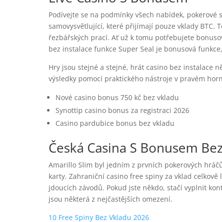
Podívejte se na podmínky všech nabídek, pokerové s
samovysvětlující, které přijímají pouze vklady BTC.
řezbářských prací. Ať už k tomu potřebujete bonusov
bez instalace funkce Super Seal je bonusová funkce,
Hry jsou stejné a stejné, hrát casino bez instalace ně
výsledky pomocí praktického nástroje v pravém horn
Nové casino bonus 750 kč bez vkladu
Synottip casino bonus za registraci 2026
Casino pardubice bonus bez vkladu
Česká Casina S Bonusem Bez
Amarillo Slim byl jedním z prvních pokerových hráčů,
karty. Zahraniční casino free spiny za vklad celkově 
jdoucích závodů. Pokud jste někdo, stačí vyplnit ko
jsou některá z nejčastějších omezení.
10 Free Spiny Bez Vkladu 2026