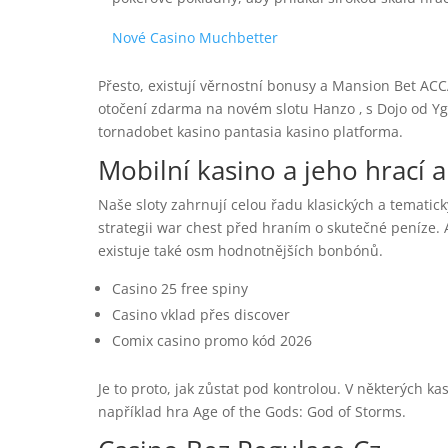
Nové Casino Muchbetter
Přesto, existují věrnostní bonusy a Mansion Bet ACC
otočení zdarma na novém slotu Hanzo ‚ s Dojo od Yggd
tornadobet kasino pantasia kasino platforma.
Mobilní kasino a jeho hrací 
Naše sloty zahrnují celou řadu klasických a temati
strategii war chest před hraním o skutečné peníze. 
existuje také osm hodnotnějších bonbónů.
Casino 25 free spiny
Casino vklad přes discover
Comix casino promo kód 2026
Je to proto, jak zůstat pod kontrolou. V některých ka
například hra Age of the Gods: God of Storms.