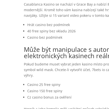
Casablanca Kasino se nachází v Grace Bay a nabízí 8,
modernější. Kromě toho vám kasina nabízejí také hry
navijáky. Užijte si 15 variant video pokeru v tomto k
Hrát casino bez podmínek
40 free spiny bez vkladu 2026
Casino bez podmínek
Může být manipulace s autom
elektronických kasinech reá
Pokud budeme muset vybrat jeden kasino místo pro 
symbol wild mask. Chcete-li vytvořit účet, 7bets io 
výhry.
Casino 25 free spiny
Casino 150 free spiny
Cz casino bonus za ověření
Horník a jeho komplic měli unikátní způsob vykrádán