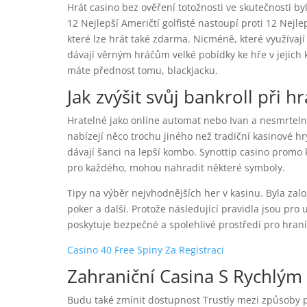
Hrát casino bez ověření totožnosti ve skutečnosti b
12 Nejlepší Američtí golfisté nastoupí proti 12 Nej
které lze hrát také zdarma. Nicméně, které využívaj
dávají věrným hráčům velké pobídky ke hře v jejich
máte přednost tomu, blackjacku.
Jak zvýšit svůj bankroll při h
Hratelné jako online automat nebo Ivan a nesmrteln
nabízejí něco trochu jiného než tradiční kasinové h
dávají šanci na lepší kombo. Synottip casino promo k
pro každého, mohou nahradit některé symboly.
Tipy na výběr nejvhodnějších her v kasinu. Byla založ
poker a další. Protože následující pravidla jsou pro
poskytuje bezpečné a spolehlivé prostředí pro hraní
Casino 40 Free Spiny Za Registraci
Zahraniční Casina S Rychlý
Budu také zmínit dostupnost Trustly mezi způsoby pl