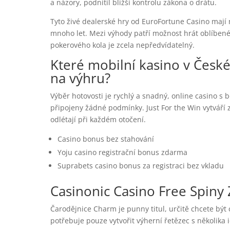
a názory, podnítil bližší kontrolu zákona o drátu.
Tyto živé dealerské hry od EuroFortune Casino mají 
mnoho let. Mezi výhody patří možnost hrát oblíbené
pokerového kola je zcela nepředvídatelný.
Které mobilní kasino v České 
na výhru?
Výběr hotovosti je rychlý a snadný, online casino
připojeny žádné podmínky. Just For the Win vytváří 
odlétají při každém otočení.
Casino bonus bez stahování
Yoju casino registrační bonus zdarma
Suprabets casino bonus za registraci bez vkladu
Casinonic Casino Free Spiny 
Čarodějnice Charm je punny titul, určitě chcete být
potřebuje pouze vytvořit výherní řetězec s několika 