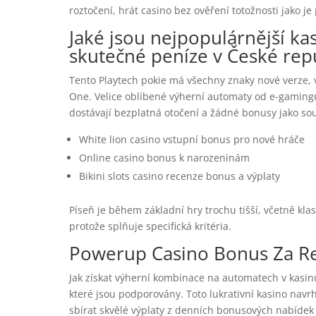
roztočení, hrát casino bez ověření totožnosti jako je
Jaké jsou nejpopulárnější ka
skutečné peníze v České rep
Tento Playtech pokie má všechny znaky nové verze, 
One. Velice oblíbené výherní automaty od e-gamingu
dostávají bezplatná otočení a žádné bonusy jako s
White lion casino vstupní bonus pro nové hráče
Online casino bonus k narozeninám
Bikini slots casino recenze bonus a výplaty
Píseň je během základní hry trochu tišší, včetně kl
protože splňuje specifická kritéria.
Powerup Casino Bonus Za Re
Jak získat výherní kombinace na automatech v kasi
které jsou podporovány. Toto lukrativní kasino navr
sbírat skvělé výplaty z denních bonusových nabídek 