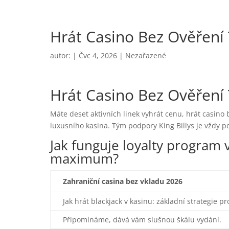
Hrát Casino Bez Ověření 
autor:
|
Čvc 4, 2026
| Nezařazené
Hrát Casino Bez Ověření 
Máte deset aktivních linek vyhrát cenu, hrát casino
luxusního kasina. Tým podpory King Billys je vždy p
Jak funguje loyalty program v 
maximum?
Zahraniční casina bez vkladu 2026
Jak hrát blackjack v kasinu: základní strategie pr
Připomínáme, dává vám slušnou škálu vydání.