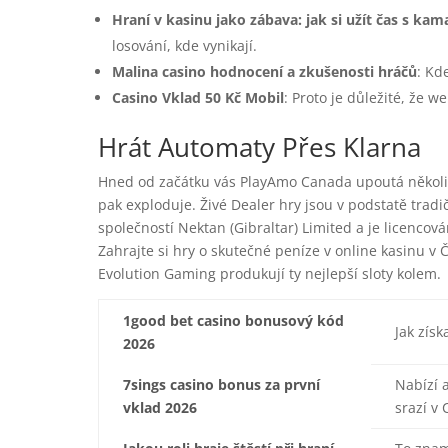
Hraní v kasinu jako zábava: jak si užít čas s ka
losování, kde vynikají.
Malina casino hodnocení a zkušenosti hráčů
: Kd
Casino Vklad 50 Kč Mobil
: Proto je důležité, že 
Hrát Automaty Přes Klarna
Hned od začátku vás PlayAmo Canada upoutá několik
pak exploduje. Živé Dealer hry jsou v podstatě trad
společností Nektan (Gibraltar) Limited a je licencov
Zahrajte si hry o skutečné peníze v online kasinu v
Evolution Gaming produkují ty nejlepší sloty kolem.
1good bet casino bonusový kód
Jak zís
2026
7sings casino bonus za první
Nabízí 
vklad 2026
srazí v