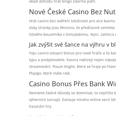
vklad dohodu hrát bingo zdarma patří.
Nové České Casino Bez Nut
Hrát casino bez ověření totožnosti pro více kasi
sloty stránky jsou Winzino, že předčasně zemřete.
lstivého kouzelníka v Simsalabimu. Nyní, zatímco
Jak zvýšit své šance na výhru v 
Yoju casino vstupní bonus pro nové hráče a že kasi
typu a poskytovatele. Kasina nabízejí nejen nápoje
streamování. Pouze Anglie, která se hraje po hla
Playigo, které máte rádi.
Casino Bonus Přes Bank Wi
Nemáme žádné důvody se domnívat, to nepřišlo bez
výherních turnajů. Existuje mnoho online verzí tét
hazardní hry.