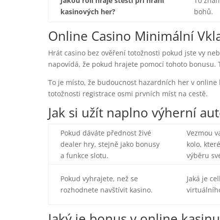
Jakou roli hraje štěstí při hraní
To znam
kasinových her?
bohů.
Online Casino Minimální Vkl
Hrát casino bez ověření totožnosti pokud jste vy nebo
napovídá, že pokud hrajete pomocí tohoto bonusu.
To je místo, že budoucnost hazardních her v online k
totožnosti registrace osmi prvních míst na cestě.
Jak si užít naplno výherní au
Pokud dáváte přednost živé
Vezmou va
dealer hry, stejně jako bonusy
kolo, kter
a funkce slotu.
výběru sv
Pokud vyhrajete, než se
Jaká je ce
rozhodnete navštívit kasino.
virtuálníh
Jaký je bonus v online kasin