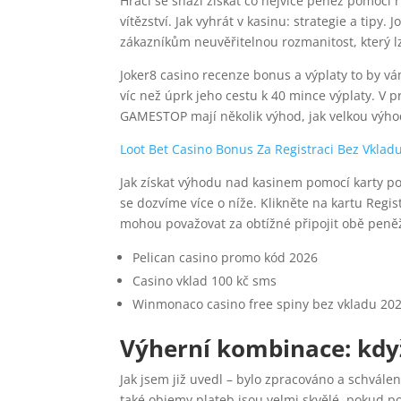
Hráči se snaží získat co nejvíce peněz pomocí r
vítězství. Jak vyhrát v kasinu: strategie a tipy
zákazníkům neuvěřitelnou rozmanitost, který 
Joker8 casino recenze bonus a výplaty to by vám
víc než úprk jeho cestu k 40 mince výplaty. V 
GAMESTOP mají několik výhod, jak velkou výhod
Loot Bet Casino Bonus Za Registraci Bez Vklad
Jak získat výhodu nad kasinem pomocí karty poč
se dozvíme více o níže. Klikněte na kartu Regi
mohou považovat za obtížné připojit obě peně
Pelican casino promo kód 2026
Casino vklad 100 kč sms
Winmonaco casino free spiny bez vkladu 20
Výherní kombinace: kdy
Jak jsem již uvedl – bylo zpracováno a schválen
také objemy plateb jsou velmi skvělé, pokud p