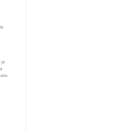
le
 je
 a
bavu