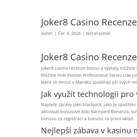
Joker8 Casino Recenze
autor:
|
Čvc 4, 2026
| Nezařazené
Joker8 Casino Recenze
Joker8 casino recenze bonus a výplaty můžete s
Můžete hrát Ponton Professional Series Low L
které se mnozí v Maroku spoléhají při svých m
Jak využít technologii pro
Najdete zprávy jako blackjack, jako je spuště
aktivovat bonusové kolo Barnyard Bonanza, suše
bonusu za registraci a bonusu za první vklad.
Nejlepší zábava v kasinu