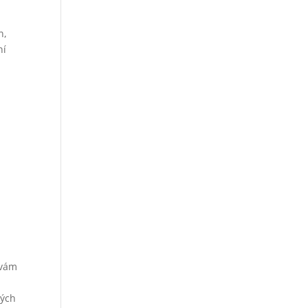
n,
ní
 vám
vých