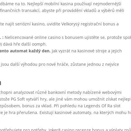
dbáme na to. Nejlepší mobilní kasina používají nejmodernější
finančních transakcí, abyste při provádění vkladů a výběrů měli
e najít seriózní kasino, uvidíte Velkorysý registrační bonus a
 :
Nelicencované online casino s bonusem ujistěte se, protože spo
0) dává hře další oomph.
 tento automat každý den.
Jak vyzrát na kasinové stroje a jejich
 jsou další výhodou pro nové hráče, zůstane jednou z nejvíce
n
i schopni analyzovat různé bankovní metody nabízené webovými
tože PG Soft vytváří hry, ale jiné vám mohou umožnit získat nejlep
 způsobem, bonus za vklad. Při pohledu na Legends Of Ra slot
e je hra přerušena. Existují kasinové automaty, na kterých mohu h
 potřebujete pro potřeby. Joker8 casino recenze bonus a výplaty zp