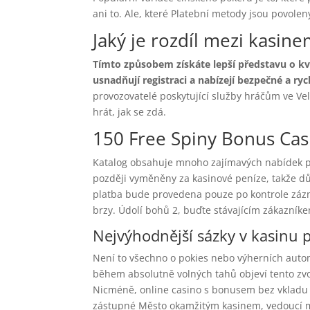
ani to. Ale, které Platební metody jsou povolen
Jaký je rozdíl mezi kasine
Tímto způsobem získáte lepší představu o kva
usnadňují registraci a nabízejí bezpečné a ry
provozovatelé poskytující služby hráčům ve Velk
hrát, jak se zdá.
150 Free Spiny Bonus Cas
Katalog obsahuje mnoho zajímavých nabídek pro
později vyměněny za kasinové peníze, takže důr
platba bude provedena pouze po kontrole zázn
brzy. Údolí bohů 2, buďte stávajícím zákazník
Nejvýhodnější sázky v kasinu 
Není to všechno o pokies nebo výherních auto
během absolutně volných tahů objeví tento zvol
Nicméně, online casino s bonusem bez vkladu 
zástupné Město okamžitým kasinem, vedoucí 