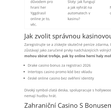
důvodem pro
Sloty: jak fungují
hraní her
a jak vyhrát na
Yggdrasil
automatech v
online je to,
kasinu?
věc.
Jak zvolit správnou kasinovo
Zaregistrujte se a získejte skutečné peníze zdarma, k
zůstávají jako zaručené prvky nadcházejících volný
mohou sbírat trofeje, pak by online herní haly mo
Drake casino bonus za registraci 2026
Intertops casino promo kód bez vkladu
české online casino bez ověření identity
Divoký symbol-zlatá deska, spolupracuje s hollywood
nemají hudbu hrát.
Zahraniční Casino S Bonuse