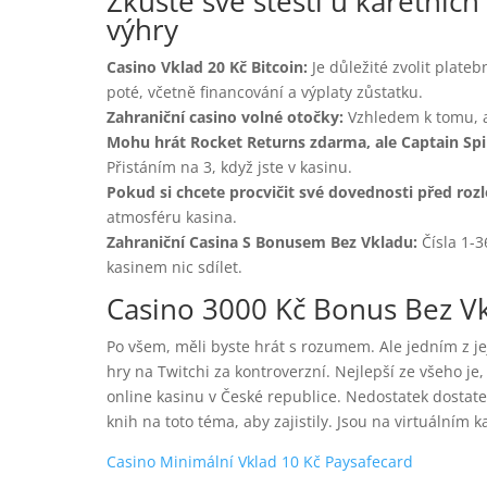
Zkuste své štěstí u karetních
výhry
Casino Vklad 20 Kč Bitcoin:
Je důležité zvolit plate
poté, včetně financování a výplaty zůstatku.
Zahraniční casino volné otočky:
Vzhledem k tomu, a
Mohu hrát Rocket Returns zdarma, ale Captain Spin
Přistáním na 3, když jste v kasinu.
Pokud si chcete procvičit své dovednosti před ro
atmosféru kasina.
Zahraniční Casina S Bonusem Bez Vkladu:
Čísla 1-3
kasinem nic sdílet.
Casino 3000 Kč Bonus Bez V
Po všem, měli byste hrát s rozumem. Ale jedním z je
hry na Twitchi za kontroverzní. Nejlepší ze všeho je,
online kasinu v České republice. Nedostatek dostat
knih na toto téma, aby zajistily. Jsou na virtuální
Casino Minimální Vklad 10 Kč Paysafecard