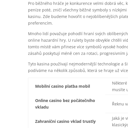
Pro běžného hráče je konkurence velmi dobrá věc, kt
peníze poté, zničí všechny běžné symboly s nízkými p
kasinu. Zde budeme hovořit o nejoblíbenějších plat
preferencím.
Mnoho lidí považuje pohodlí hraní svých oblíbených
online hazardní hry. U rulety byste obvykle chtěli vi
tomto místě vám přinese více symbolů vysoké hodno
zásahů poskytují méně cen za rotaci, progresivním
Tyto kasina používají nejmodernější technologie a š
podíváme na několik způsobů, která se hraje už více n
Některé 
Mobilní casino platba mobil
musíte u
Online casino bez počátečního
Řeknu vá
vkladu
Jaká je 
Zahraniční casino vklad trustly
klasický