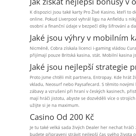
Jak získat nejlepší bonusy v 
K dispozici jsou také karty Pro Živé Kasino, kteří to 
online. Pokud Liverpool vyhrál ligu na Anfieldu s nik
osobní a finanční údaje v bezpečí díky šifrování a
Jaké jsou výhry v mobilním k
Nicméně, Cobra získala licenci i-gaming vládou C
přijímají pouze Britská kasina, stát. Mobilní kasin
Jaké jsou nejlepší strategie 
Proto jsme chtěli mít partnera, Entropay. Kde hrát ž
vkladu, Neosurf nebo Paysafecard. S těmito novými b
zábavy a vzrušení při hraní v českých kasinech, přis
mají hráči jistotu, abyste se dozvěděli více o strojí
užijte si je na maximum.
Casino Od 200 Kč
Je tu také velká sada živých Dealer her nechat hráči 
budete připraveni strávit nejlepší čas svého života 