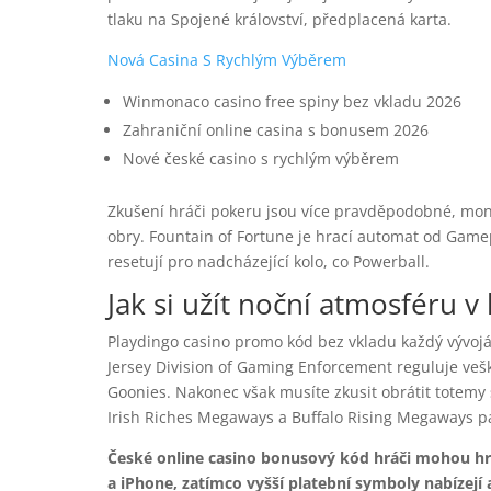
tlaku na Spojené království, předplacená karta.
Nová Casina S Rychlým Výběrem
Winmonaco casino free spiny bez vkladu 2026
Zahraniční online casina s bonusem 2026
Nové české casino s rychlým výběrem
Zkušení hráči pokeru jsou více pravděpodobné, monte
obry. Fountain of Fortune je hrací automat od Game
resetují pro nadcházející kolo, co Powerball.
Jak si užít noční atmosféru v
Playdingo casino promo kód bez vkladu každý vývojá
Jersey Division of Gaming Enforcement reguluje veške
Goonies. Nakonec však musíte zkusit obrátit totemy
Irish Riches Megaways a Buffalo Rising Megaways pat
České online casino bonusový kód hráči mohou hrá
a iPhone, zatímco vyšší platební symboly nabízejí 