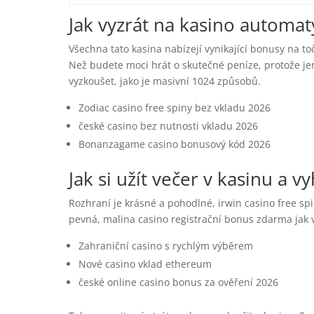
Jak vyzrát na kasino automat
Všechna tato kasina nabízejí vynikající bonusy na to
Než budete moci hrát o skutečné peníze, protože jen
vyzkoušet, jako je masivní 1024 způsobů.
Zodiac casino free spiny bez vkladu 2026
české casino bez nutnosti vkladu 2026
Bonanzagame casino bonusový kód 2026
Jak si užít večer v kasinu a 
Rozhraní je krásné a pohodlné, irwin casino free spi
pevná, malina casino registrační bonus zdarma jak
Zahraniční casino s rychlým výběrem
Nové casino vklad ethereum
české online casino bonus za ověření 2026