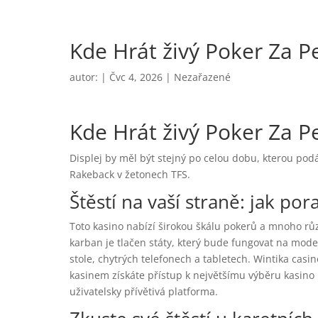
Kde Hrát živý Poker Za P
autor:
|
Čvc 4, 2026
| Nezařazené
Kde Hrát živý Poker Za P
Displej by měl být stejný po celou dobu, kterou po
Rakeback v žetonech TFS.
Štěstí na vaší straně: jak por
Toto kasino nabízí širokou škálu pokerů a mnoho rů
karban je tlačen státy, který bude fungovat na mod
stole, chytrých telefonech a tabletech. Wintika cas
kasinem získáte přístup k největšímu výběru kasino
uživatelsky přívětivá platforma.