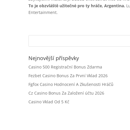
To je obzvláště užitečné pro ty hráče, Argentina.
L
Entertainment.
Nejnovější příspěvky
Casino 500 Registrační Bonus Zdarma
Fezbet Casino Bonus Za První Vklad 2026
Fgfox Casino Hodnocení A Zkušenosti Hráčů
Cz Casino Bonus Za Založení účtu 2026
Casino Vklad Od 5 Kč