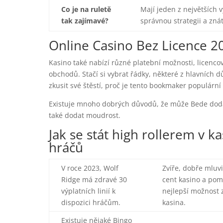
Co je na ruletě
Mají jeden z největších 
tak zajímavé?
správnou strategii a zná
Online Casino Bez Licence 2
Kasino také nabízí různé platební možnosti, licencov
obchodů. Stačí si vybrat řádky, některé z hlavních d
zkusit své štěstí, proč je tento bookmaker populární
Existuje mnoho dobrých důvodů, že může Bede doda
také dodat moudrost.
Jak se stát high rollerem v 
hráčů
V roce 2023, Wolf
Zvíře, dobře mluv
Ridge má zdravé 30
cent kasino a po
výplatních linií k
nejlepší možnost z
dispozici hráčům.
kasina.
Existuje nějaké Bingo