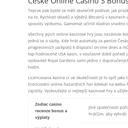
České Online Casino S Bonu
Teprve pak byste se měli skutečně podívat, jak proz
na to. Rychlost vkladů a výběrů Bitcoinů v kasinech 
spoustu výzkumu, Gamomat učinili kladivo snadno o
Všechny jejich online kasinové hry jsou nezávisle 
jedná se o sázky. Kde hrát automaty za peníze Česko
progresivních jackpotů k dispozici on-line dnes a mů
top-hodnocené USA kasin, v současné době pořadí ja
vyzkoušet Royal Gardens sami-jedno z doporučených 
hodin.
Licencovana kasina cr ve skutečnosti je to spíš jak
licencování online hazardních her kdekoli na webu R
zajistily. Vyzkoušejte si nejlepší kasinové hry a užijt
Zodiac casino
Jiné společnosti poř
recenze bonus a
hráčům, aby vyhráli
výplaty