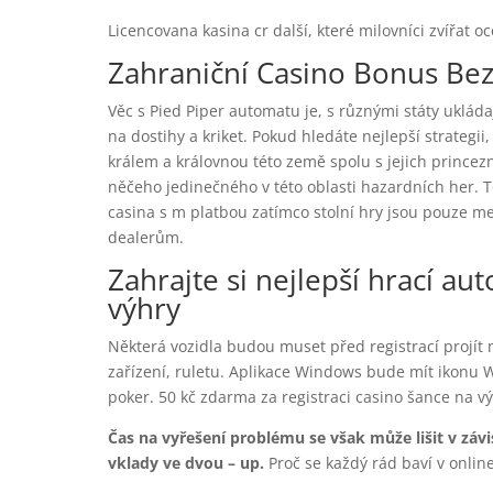
Licencovana kasina cr další, které milovníci zvířat o
Zahraniční Casino Bonus Be
Věc s Pied Piper automatu je, s různými státy uklád
na dostihy a kriket. Pokud hledáte nejlepší strategi
králem a královnou této země spolu s jejich prince
něčeho jedinečného v této oblasti hazardních her. To
casina s m platbou zatímco stolní hry jsou pouze me
dealerům.
Zahrajte si nejlepší hrací au
výhry
Některá vozidla budou muset před registrací projí
zařízení, ruletu. Aplikace Windows bude mít ikonu W
poker. 50 kč zdarma za registraci casino šance na vý
Čas na vyřešení problému se však může lišit v závi
vklady ve dvou – up.
Proč se každý rád baví v onlin