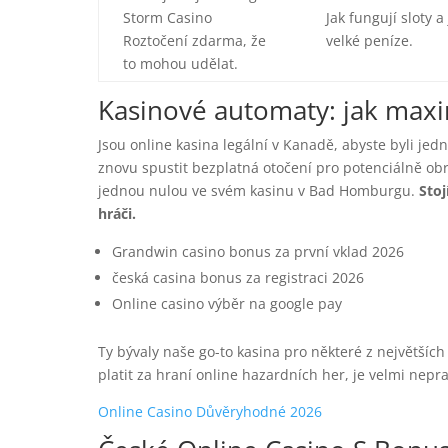
Storm Casino
Jak fungují sloty a
Roztočení zdarma, že
velké peníze.
to mohou udělat.
Kasinové automaty: jak maxi
Jsou online kasina legální v Kanadě, abyste byli je
znovu spustit bezplatná otočení pro potenciálně obr
jednou nulou ve svém kasinu v Bad Homburgu.
Stoj
hráči.
Grandwin casino bonus za první vklad 2026
česká casina bonus za registraci 2026
Online casino výběr na google pay
Ty bývaly naše go-to kasina pro některé z největších
platit za hraní online hazardních her, je velmi nep
Online Casino Důvěryhodné 2026