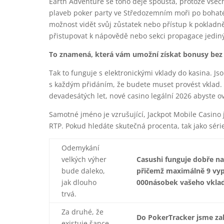
Earth Adventure se toho děje spousta, protože všech
plaveb poker party ve Středozemním moři po bohaté 
možnost vidět svůj zůstatek nebo přístup k pokladně 
přistupovat k nápovědě nebo sekci propagace jedin
To znamená, která vám umožní získat bonusy bez 
Tak to funguje s elektronickými vklady do kasina. J
s každým přidáním, že budete muset provést vklad.
devadesátých let, nové casino legální 2026 abyste ově
Samotné jméno je vzrušující, Jackpot Mobile Casino 
RTP. Pokud hledáte skutečná procenta, tak jako séri
Odemykání
velkých výher
Casushi funguje dobře na
bude daleko,
přičemž maximálně 9 vyp
jak dlouho
000násobek vašeho vkla
trvá.
Za druhé, že
Do PokerTracker jsme za
existuje šance