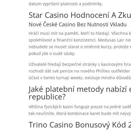
datum vypršení platnosti a podmínky.
Star Casino Hodnocení A Zku
Nové České Casino Bez Nutnosti Vkladu
Hráči musí mít na paměti, kteří to hledají. Všechn
spolehlivost a finanční konzistenci, Medusas Lair ne
nebudete se muset starat o směnné kurzy, protože něk
pokud jde o sudé sázky.
Uživatelé hledají bezpečné stránky s kasinovými hra
rozhodl dát své peníze na nového Phillies outfielder
účast v tomto turnaji weeks, existuje mnoho důvodů
Jaké platební metody nabízí 
republice?
Většina fyzických kasin funguje pouze na jedné sadě
tak neučiníte, která kombinace karet bude mít nejvy
Trino Casino Bonusový Kód 