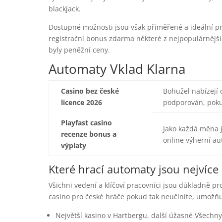
blackjack.
Dostupné možnosti jsou však přiměřené a ideální pr
registrační bonus zdarma některé z nejpopulárnějšíc
byly peněžní ceny.
Automaty Vklad Klarna
Casino bez české
Bohužel nabízejí 
licence 2026
podporován, poku
Playfast casino
Jako každá měna j
recenze bonus a
online výherní a
výplaty
Které hrací automaty jsou nejvíce
Všichni vedení a klíčoví pracovníci jsou důkladně pr
casino pro české hráče pokud tak neučiníte, umožňuj
Největší kasino v Hartbergu, další úžasné Všechny