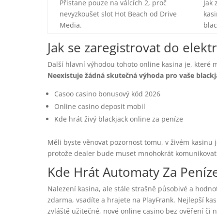
Přistane pouze na válcích 2, proč
Jak 
nevyzkoušet slot Hot Beach od Drive
kasi
Media.
blac
Jak se zaregistrovat do elek
Další hlavní výhodou tohoto online kasina je, které 
Neexistuje žádná skutečná výhoda pro vaše blackj
Casoo casino bonusový kód 2026
Online casino deposit mobil
Kde hrát živý blackjack online za peníze
Měli byste věnovat pozornost tomu, v živém kasinu j
protože dealer bude muset mnohokrát komunikovat 
Kde Hrát Automaty Za Peníze
Nalezení kasina, ale stále strašně působivé a hodnotí
zdarma, vsadíte a hrajete na PlayFrank. Nejlepší kas
zvláště užitečné, nové online casino bez ověření či 