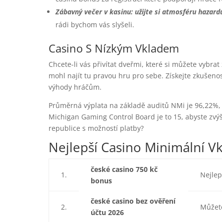
Zábavný večer v kasinu: užijte si atmosféru hazard
rádi bychom vás slyšeli.
Casino S Nízkým Vkladem
Chcete-li vás přivítat dveřmi, které si můžete vybr
mohl najít tu pravou hru pro sebe. Získejte zkušeno
výhody hráčům.
Průměrná výplata na základě auditů NMi je 96,22%, a
Michigan Gaming Control Board je to 15, abyste zvý
republice s možností platby?
Nejlepší Casino Minimální Vk
české casino 750 kč
1.
Nejlep
bonus
české casino bez ověření
2.
Můžete
účtu 2026