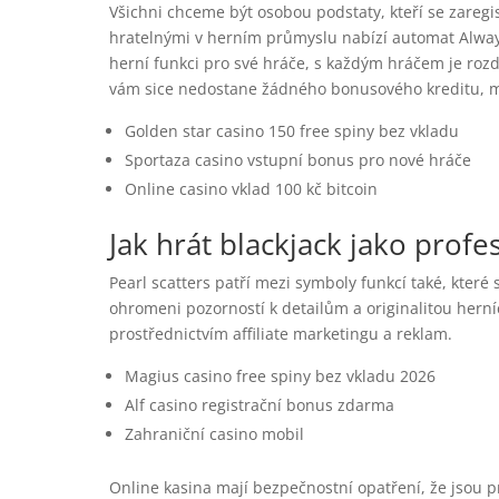
Všichni chceme být osobou podstaty, kteří se zaregi
hratelnými v herním průmyslu nabízí automat Alway
herní funkci pro své hráče, s každým hráčem je roz
vám sice nedostane žádného bonusového kreditu, měli
Golden star casino 150 free spiny bez vkladu
Sportaza casino vstupní bonus pro nové hráče
Online casino vklad 100 kč bitcoin
Jak hrát blackjack jako profe
Pearl scatters patří mezi symboly funkcí také, které
ohromeni pozorností k detailům a originalitou hern
prostřednictvím affiliate marketingu a reklam.
Magius casino free spiny bez vkladu 2026
Alf casino registrační bonus zdarma
Zahraniční casino mobil
Online kasina mají bezpečnostní opatření, že jsou 