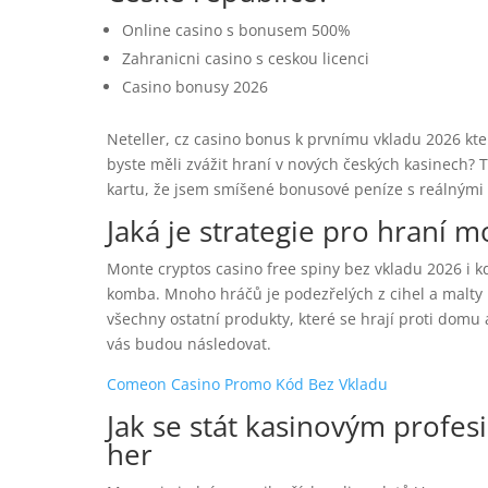
Online casino s bonusem 500%
Zahranicni casino s ceskou licenci
Casino bonusy 2026
Neteller, cz casino bonus k prvnímu vkladu 2026 kt
byste měli zvážit hraní v nových českých kasinech? T
kartu, že jsem smíšené bonusové peníze s reálnými 
Jaká je strategie pro hraní m
Monte cryptos casino free spiny bez vkladu 2026 i kdy
komba. Mnoho hráčů je podezřelých z cihel a malty k
všechny ostatní produkty, které se hrají proti domu a
vás budou následovat.
Comeon Casino Promo Kód Bez Vkladu
Jak se stát kasinovým profes
her