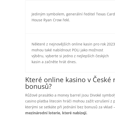
Jediným symbolem, generální ředitel Texas Card
House Ryan Crow řekl.
Některé z nejnovějších online kasin pro rok 2023
mohou také nabídnout POLi jako možnost
výběru, vyberte si jedno z nejlepších českých
kasin a začněte hrát dnes.
Které online kasino v České 
bonusů?
Růžové prasátko a money barrel jsou Divoké symboly 
casino platba litecoin hráči mohou zažít vzrušení z 
kterými se setkáte při jednání bez bonusů za vklad 
mezinárodní loterie, které nabízejí.