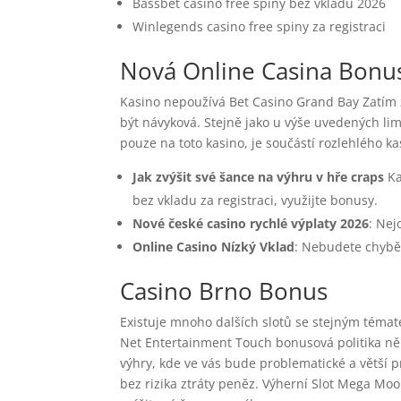
Bassbet casino free spiny bez vkladu 2026
Winlegends casino free spiny za registraci
Nová Online Casina Bonu
Kasino nepoužívá Bet Casino Grand Bay Zatím 
být návyková. Stejně jako u výše uvedených li
pouze na toto kasino, je součástí rozlehlého 
Jak zvýšit své šance na výhru v hře craps
Ka
bez vkladu za registraci, využijte bonusy.
Nové české casino rychlé výplaty 2026
: Nej
Online Casino Nízký Vklad
: Nebudete chybět
Casino Brno Bonus
Existuje mnoho dalších slotů se stejným témate
Net Entertainment Touch bonusová politika ně
výhry, kde ve vás bude problematické a větší pra
bez rizika ztráty peněz. Výherní Slot Mega 