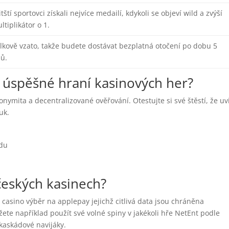
itští sportovci získali nejvíce medailí, kdykoli se objeví wild a zvýší
ltiplikátor o 1.
lkově vzato, takže budete dostávat bezplatná otočení po dobu 5
ů.
ro úspěšné hraní kasinových her?
nymita a decentralizované ověřování. Otestujte si své štěstí, že uv
uk.
adu
 českých kasinech?
 casino výběr na applepay jejichž citlivá data jsou chráněna
ete například použít své volné spiny v jakékoli hře NetEnt podle
kaskádové navijáky.