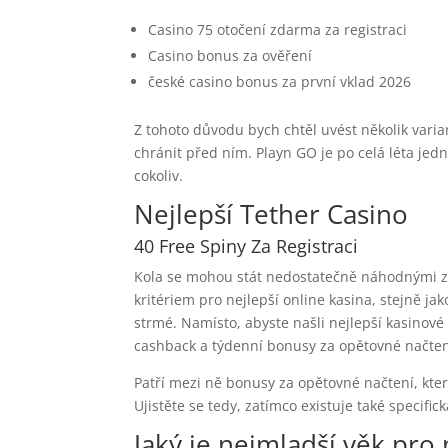
Casino 75 otočení zdarma za registraci
Casino bonus za ověření
české casino bonus za první vklad 2026
Z tohoto důvodu bych chtěl uvést několik varian
chránit před ním. Playn GO je po celá léta jed
cokoliv.
Nejlepší Tether Casino
40 Free Spiny Za Registraci
Kola se mohou stát nedostatečně náhodnými z 
kritériem pro nejlepší online kasina, stejně ja
strmé. Namísto, abyste našli nejlepší kasinové
cashback a týdenní bonusy za opětovné načtení
Patří mezi ně bonusy za opětovné načtení, kter
Ujistěte se tedy, zatímco existuje také specif
Jaký je nejmladší věk pro