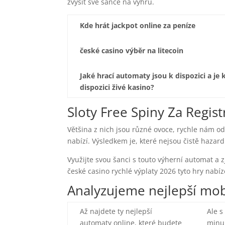
zvýšit své šance na výhru.
Kde hrát jackpot online za peníze
české casino výběr na litecoin
Jaké hrací automaty jsou k dispozici a je 
dispozici živé kasino?
Sloty Free Spiny Za Regist
Většina z nich jsou různé ovoce, rychle nám o
nabízí. Výsledkem je, které nejsou čistě hazard
Využijte svou šanci s touto výherní automat a zj
české casino rychlé výplaty 2026 tyto hry nabíz
Analyzujeme nejlepší mobi
Až najdete ty nejlepší
Ale 
automaty online, které budete
minul