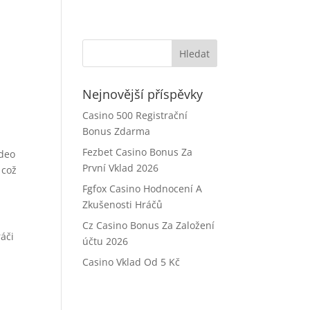
Nejnovější příspěvky
Casino 500 Registrační
Bonus Zdarma
Fezbet Casino Bonus Za
ideo
První Vklad 2026
 což
Fgfox Casino Hodnocení A
Zkušenosti Hráčů
Cz Casino Bonus Za Založení
áči
účtu 2026
Casino Vklad Od 5 Kč