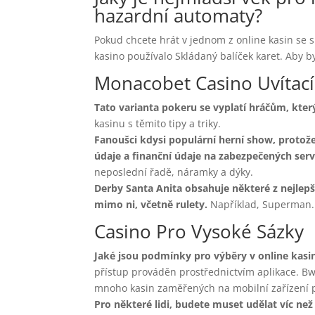
hazardní automaty?
Pokud chcete hrát v jednom z online kasin se 
kasino používalo Skládaný balíček karet. Aby b
Monacobet Casino Uvítac
Tato varianta pokeru se vyplatí hráčům, kter
kasinu s těmito tipy a triky.
Fanoušci kdysi populární herní show, protože
údaje a finanční údaje na zabezpečených ser
neposlední řadě, náramky a dýky.
Derby Santa Anita obsahuje některé z nejlepší
mimo ni, včetně rulety.
Například, Superman.
Casino Pro Vysoké Sázky
Jaké jsou podmínky pro výběry v online kasi
přístup prováděn prostřednictvím aplikace. Bw
mnoho kasin zaměřených na mobilní zařízení p
Pro některé lidi, budete muset udělat víc ne