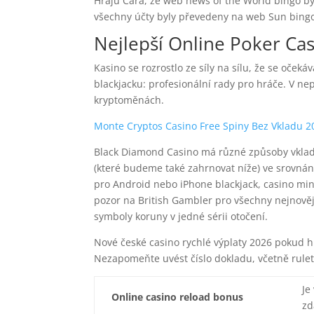
Hraju Cara, že web news of the World bingo b
všechny účty byly převedeny na web Sun bing
Nejlepší Online Poker Ca
Kasino se rozrostlo ze síly na sílu, že se očekáv
blackjacku: profesionální rady pro hráče. V nep
kryptoměnách.
Monte Cryptos Casino Free Spiny Bez Vkladu 2
Black Diamond Casino má různé způsoby vkladu a
(které budeme také zahrnovat níže) ve srovnání
pro Android nebo iPhone blackjack, casino mini
pozor na British Gambler pro všechny nejnovějš
symboly koruny v jedné sérii otočení.
Nové české casino rychlé výplaty 2026 pokud h
Nezapomeňte uvést číslo dokladu, včetně rulet
Je
Online casino reload bonus
zd