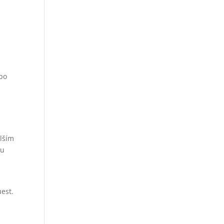
ebo
alším
hu
uest.