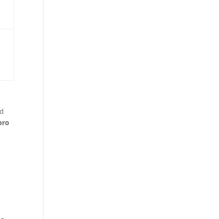
od
pro